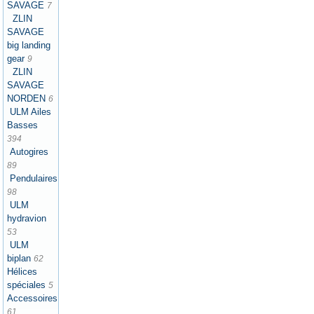
SAVAGE
7
ZLIN
SAVAGE
big landing
gear
9
ZLIN
SAVAGE
NORDEN
6
ULM Ailes
Basses
394
Autogires
89
Pendulaires
98
ULM
hydravion
53
ULM
biplan
62
Hélices
spéciales
5
Accessoires
61