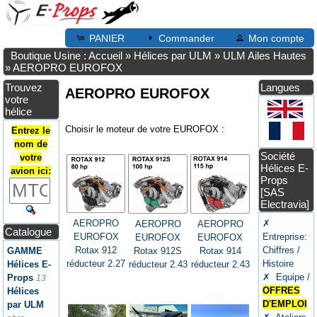
PANIER
Commander
Mon compte
Boutique Usine : Accueil
»
Hélices par ULM
»
ULM Ailes Hautes
»
AEROPRO EUROFOX
Trouvez
Langues
AEROPRO EUROFOX
votre
hélice
Choisir le moteur de votre EUROFOX :
Entrez le
nom de
Société
votre
Hélices E-
avion ici:
Props
[SAS
Electravia]
AEROPRO
✗
AEROPRO
AEROPRO
Catalogue
EUROFOX
Entreprise:
EUROFOX
EUROFOX
Rotax 912
Chiffres /
Rotax 912S
Rotax 914
GAMME
réducteur 2.27
Histoire
réducteur 2.43
réducteur 2.43
Hélices E-
✗ Equipe /
Props
13
OFFRES
Hélices
D'EMPLOI
par ULM