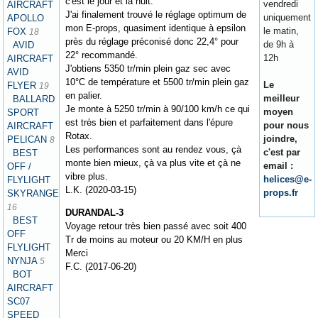
c'est le jour et la nuit.
vendredi
AIRCRAFT
J'ai finalement trouvé le réglage optimum de
uniquement
APOLLO
mon E-props, quasiment identique à epsilon
le matin,
FOX
18
près du réglage préconisé donc 22,4° pour
de 9h à
AVID
22° recommandé.
12h
AIRCRAFT
J'obtiens 5350 tr/min plein gaz sec avec
AVID
10°C de température et 5500 tr/min plein gaz
Le
FLYER
19
en palier.
meilleur
BALLARD
Je monte à 5250 tr/min à 90/100 km/h ce qui
moyen
SPORT
est très bien et parfaitement dans l'épure
pour nous
AIRCRAFT
Rotax.
joindre,
PELICAN
8
Les performances sont au rendez vous, çà
c'est par
BEST
monte bien mieux, çà va plus vite et çà ne
email :
OFF /
vibre plus.
helices@e-
FLYLIGHT
L.K. (2020-03-15)
props.fr
SKYRANGER
16
DURANDAL-3
BEST
Voyage retour très bien passé avec soit 400
OFF
Tr de moins au moteur ou 20 KM/H en plus
FLYLIGHT
Merci
NYNJA
5
F.C. (2017-06-20)
BOT
AIRCRAFT
SC07
SPEED