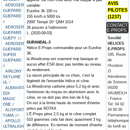
AVIS
AEROSERVICES
variable:
PILOTES
GUEPARD
Eurofox 3k 100 cv
GUEPARD
(1237)
155 km/h à 5000 trs
8
2000' Tempé 20° QNH 1014
CONTACT
AEROSERVICES
26 pouces à l'admission
E-PROPS
GUEPARD
L. (2020-09-03)
Société
GUEPY
16
DURANDAL-3
HELICES
AEROSERVICES
Hélice E-Props commandée pour un Eurofox
E-PROPS
GUEPARD
3K.
195, Route
SUPER
la Woodcomp est vraiment trop basique et
de
GUEPARD
aucun effet ESR donc pas terrible au niveau
l'Aviation
8
du rendement.
ZI
AIRLONY
La raison principale de ce choix, c'est la
Aérodrome
SKYLANE
légèreté de l'ensemble hélice et cône.
de Sisteron
UL
7
La Woodcomp carbone pèse 5,2 kg et avec
04200
ALBAVIATION
l'extension du moyeu en aluminium avec le
VAUMEILH
D24
cône, on ne doit pas étre loin de 6 kg.
- France
MAGIC
On est à la limite haute du moment d'inertie
Tel: 04 92
ONE
2
prévu par ROTAX.
34 00 00
ALISPORT
L'E-Props pèse 2,5 kg et le cône complet
Permanence
YUMA
20
510 grammes cela fait donc quasiment 3 kg
téléphonique
APOLLO
de différence. En termes de moment d'inertie
du lundi au
ULTRALIGHT