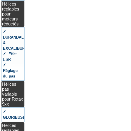
Hélices
réglables
pour
moteurs
réductés
✗
DURANDAL
&
EXCALIBUR
✗ Effet
ESR
✗
Réglage
du pas
Hélices
pas
variable
pour Rotax
9xx
✗
GLORIEUSE
Hélices
réglables