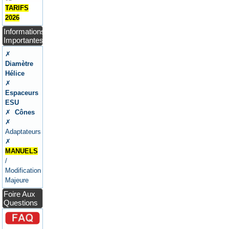
TARIFS
2026
Informations
Importantes
✗
Diamètre
Hélice
✗
Espaceurs
ESU
✗
Cônes
✗
Adaptateurs
✗
MANUELS
/
Modification
Majeure
Foire Aux
Questions