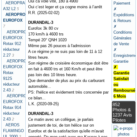
Oui ca vole vite, 180 à 4900
AEROPRAKT
Paiement
Oui c’est leger et ça cogne moins à l’arrêt
A32 L2
5
✗
R.R. (2025-02-02)
AEROPRO
Expéditions
EUROFOX
& Retours
DURANDAL-3
7
✗
Eurofox 3k 80 cv
AEROPRO
Conditions
170 km/h à 4600 trs
EUROFOX
Générales
Tempé 20° QNH 1020
Rotax 912
de Vente
Même pas 26 pouces à l'admission
réducteur
✗
A ce régime je ne suis pas loin de 11 à 12
2.27
3
Enregistreme
litres heure.
AEROPRO
Garantie
Son régime de croisière économique doit être
EUROFOX
✗
en fait à 4600 trs et 160 Km/h et peut être
Rotax
Garantie
pas loin des 10 litres heure.
912S
Satisfait
Que demander de plus au prix du carburant
réducteur
ou
automobile...
2.43
2
Remboursé
PS: l'hélice est évidement très concernée par
AEROPRO
6 Mois
ce bilan...
EUROFOX
L.K. (2020-09-25)
852
Rotax 914
Photos &
réducteur
DURANDAL-3
1237 Avis
2.43
2
Ce matin avec un collègue, je parlais
Pilotes
AEROS
justement de toi, de ton hélice sur on
FLAMINGO
Eurofox et de la satisfaction qu'elle m'avait
UL 2000
2
apporté. De mon coté avec ma Kaspar à pas