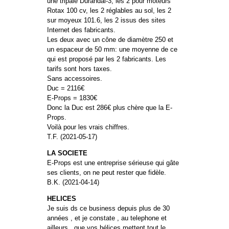
une tripale Durandal-3, les 2 pour moteurs
Rotax 100 cv, les 2 réglables au sol, les 2
sur moyeux 101.6, les 2 issus des sites
Internet des fabricants.
Les deux avec un cône de diamètre 250 et
un espaceur de 50 mm: une moyenne de ce
qui est proposé par les 2 fabricants. Les
tarifs sont hors taxes.
Sans accessoires.
Duc = 2116€
E-Props = 1830€
Donc la Duc est 286€ plus chère que la E-
Props.
Voilà pour les vrais chiffres.
T.F. (2021-05-17)
LA SOCIETE
E-Props est une entreprise sérieuse qui gâte
ses clients, on ne peut rester que fidèle.
B.K. (2021-04-14)
HELICES
Je suis ds ce business depuis plus de 30
années , et je constate , au telephone et
ailleurs , que vos hélices mettent tout le