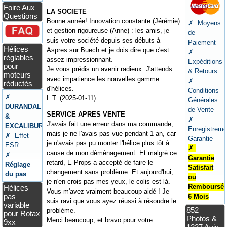
Foire Aux
LA SOCIETE
Questions
Bonne année! Innovation constante (Jérémie)
✗ Moyens
et gestion rigoureuse (Anne) : les amis, je
de
suis votre société depuis ses débuts à
Paiement
Hélices
Aspres sur Buech et je dois dire que c'est
✗
réglables
assez impressionnant.
Expéditions
pour
Je vous prédis un avenir radieux. J'attends
& Retours
moteurs
avec impatience les nouvelles gamme
✗
réductés
d'hélices.
Conditions
✗
L.T. (2025-01-11)
Générales
DURANDAL
de Vente
SERVICE APRES VENTE
&
✗
J'avais fait une erreur dans ma commande,
EXCALIBUR
Enregistreme
mais je ne l'avais pas vue pendant 1 an, car
✗ Effet
Garantie
je n'avais pas pu monter l'hélice plus tôt à
ESR
✗
cause de mon déménagement. Et malgré ce
✗
Garantie
retard, E-Props a accepté de faire le
Réglage
Satisfait
changement sans problème. Et aujourd'hui,
du pas
ou
je n'en crois pas mes yeux, le colis est là.
Remboursé
Hélices
Vous m'avez vraiment beaucoup aidé ! Je
pas
6 Mois
suis ravi que vous ayez réussi à résoudre le
variable
852
problème.
pour Rotax
Photos &
Merci beaucoup, et bravo pour votre
9xx