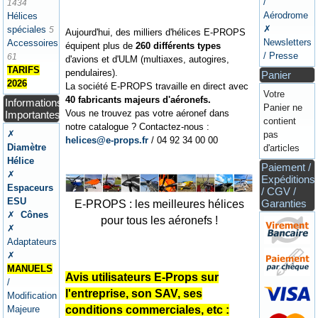
/
1434
Aérodrome
Hélices
✗
spéciales
5
Aujourd'hui, des milliers d'hélices E-PROPS
Newsletters
Accessoires
équipent plus de
260 différents types
/ Presse
61
d'avions et d'ULM (multiaxes, autogires,
TARIFS
pendulaires).
Panier
2026
La société E-PROPS travaille en direct avec
Votre
40 fabricants majeurs d'aéronefs.
Informations
Panier ne
Vous ne trouvez pas votre aéronef dans
Importantes
contient
notre catalogue ? Contactez-nous :
✗
pas
helices@e-props.fr
/ 04 92 34 00 00
Diamètre
d'articles
Hélice
Paiement /
✗
Expéditions
Espaceurs
/ CGV /
ESU
Garanties
E-PROPS : les meilleures hélices
✗
Cônes
pour tous les aéronefs !
✗
Adaptateurs
✗
MANUELS
Avis utilisateurs E-Props sur
/
l'entreprise, son SAV, ses
Modification
Majeure
conditions commerciales, etc :