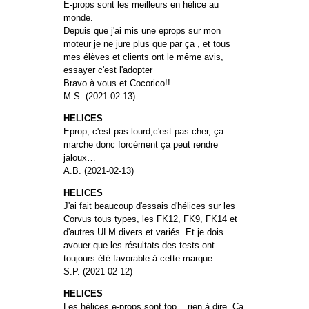
E-props sont les meilleurs en hélice au
monde.
Depuis que j'ai mis une eprops sur mon
moteur je ne jure plus que par ça , et tous
mes élèves et clients ont le même avis,
essayer c'est l'adopter
Bravo à vous et Cocorico!!
M.S. (2021-02-13)
HELICES
Eprop; c'est pas lourd,c'est pas cher, ça
marche donc forcément ça peut rendre
jaloux…
A.B. (2021-02-13)
HELICES
J'ai fait beaucoup d'essais d'hélices sur les
Corvus tous types, les FK12, FK9, FK14 et
d'autres ULM divers et variés. Et je dois
avouer que les résultats des tests ont
toujours été favorable à cette marque.
S.P. (2021-02-12)
HELICES
Les hélices e-props sont top... rien à dire. Ça