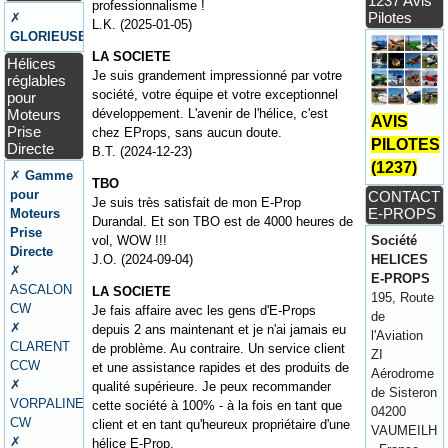
1237 Avis
professionnalisme !
Pilotes
✗
L.K. (2025-01-05)
GLORIEUSE
LA SOCIETE
Hélices
Je suis grandement impressionné par votre
réglables
société, votre équipe et votre exceptionnel
pour
Moteurs
développement. L'avenir de l'hélice, c'est
AVIS
Prise
chez EProps, sans aucun doute.
PILOTES
Directe
B.T. (2024-12-23)
(1237)
✗
Gamme
TBO
pour
CONTACT
Je suis très satisfait de mon E-Prop
E-PROPS
Moteurs
Durandal. Et son TBO est de 4000 heures de
Prise
Société
vol, WOW !!!
Directe
HELICES
J.O. (2024-09-04)
✗
E-PROPS
ASCALON
LA SOCIETE
195, Route
CW
Je fais affaire avec les gens d'E-Props
de
✗
depuis 2 ans maintenant et je n'ai jamais eu
l'Aviation
CLARENT
de problème. Au contraire. Un service client
ZI
CCW
et une assistance rapides et des produits de
Aérodrome
✗
qualité supérieure. Je peux recommander
de Sisteron
VORPALINE
cette société à 100% - à la fois en tant que
04200
CW
client et en tant qu'heureux propriétaire d'une
VAUMEILH
✗
hélice E-Prop.