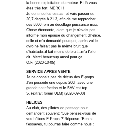
la bonne exploitation du moteur. Et là vous
êtes très fort, MERCI !
Je continue les essais, et vais passer de
20,7 degrés à 21.3, afin de me rapprocher
des 5800 rpm au décollage puissance max.
Chose étonnante, alors que je n'avais pas
informé mon épouse du changement d'hélice,
celle-ci m'a demandé pourquoi, après vol le
gyro ne faisait pas le même bruit que
d'habitude..il fait moins de bruit...m'a t'elle
dit. Merci beaucoup aussi pour ça !
O.F. (2020-10-05)
SERVICE APRES-VENTE
Je ne connais pas de déçus des E-props.
J'en possède une depuis 200h avec une
grande satisfaction et le SAV est top.
S. (extrait forum ULM) (2020-09-08)
HELICES
Au club, des pilotes de passage nous
demandent souvent: 'Que pensez-vous de
vos hélices E-Props ?' Réponse: 'Ben si
t'essayes, tu pourras faire comme nous :