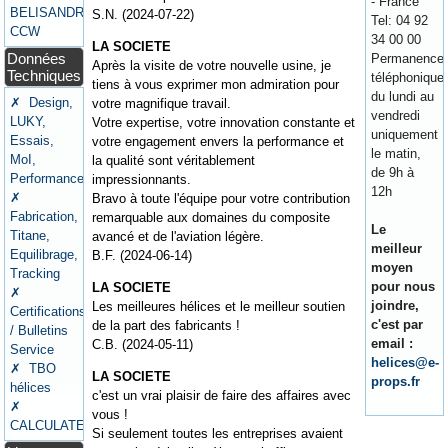
- France
BELISANDRE
S.N. (2024-07-22)
Tel: 04 92
CCW
34 00 00
LA SOCIETE
Données
Permanence
Après la visite de votre nouvelle usine, je
Techniques
téléphonique
tiens à vous exprimer mon admiration pour
du lundi au
✗ Design,
votre magnifique travail.
vendredi
LUKY,
Votre expertise, votre innovation constante et
uniquement
Essais,
votre engagement envers la performance et
le matin,
MoI,
la qualité sont véritablement
de 9h à
Performances
impressionnants.
12h
✗
Bravo à toute l'équipe pour votre contribution
Fabrication,
remarquable aux domaines du composite
Le
Titane,
avancé et de l'aviation légère.
meilleur
Equilibrage,
B.F. (2024-06-14)
moyen
Tracking
pour nous
LA SOCIETE
✗
joindre,
Les meilleures hélices et le meilleur soutien
Certifications
c'est par
de la part des fabricants !
/ Bulletins
email :
C.B. (2024-05-11)
Service
helices@e-
✗ TBO
LA SOCIETE
props.fr
hélices
c'est un vrai plaisir de faire des affaires avec
✗
vous !
CALCULATEURS
Si seulement toutes les entreprises avaient