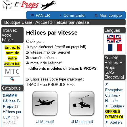
PANIER
Commander
Mon compte
Boutique Usine : Accueil
»
Hélices par vitesse
Trouvez
Langues
Hélices par vitesse
votre
hélice
Choix par :
1/ type d'aéronef (tractif ou propulsif)
Entrez le
2/ vitesse max de l'aéronef
nom de
Société
3/ diamètre hélice
votre
Hélices E-
4/ moteur de l'aéronef
avion ici:
Props
=
différents modèles d'hélices E-PROPS
[SAS
Electravia]
1/ Choisissez votre type d'aéronef :
TRACTIF ou PROPULSIF =>
✗
Catalogue
Entreprise:
Chiffres /
GAMME
Histoire
Hélices E-
✗ Equipe /
Props
13
OFFRES
Hélices par
D'EMPLOI
ULM
nbre
ULM tractif
ULM propulsif
✗ Ateliers
modèles