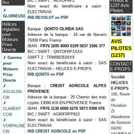
Photos &
BIC / SWIFT : REVOFRP2
9xx
1237 Avis
Nom exact du bénéficiaire à saisir :
Pilotes
✗
ELECTRAVIA
GLORIEUSE
RIB REVOLUT en PDF
Hélices
réglables
Banque :
QONTO OLINDA SAS
pour
Adresse de la banque : 18 rue de Navarin
Moteurs
75009 Paris France
AVIS
Prise
IBAN :
FR76 1695 8000 0109 5837 1506 377
PILOTES
Directe
BIC / SWIFT : QNTOFRP1XXX
(1237)
SWIFT 2 : TRWIBEB3XXX
✗
Gamme
Nom exact du bénéficiaire à saisir : SAS
pour
CONTACT
E-PROPS
ELECTRAVIA – HELICES E-PROPS
Moteurs
RIB QONTO en PDF
Prise
Société
Directe
HELICES
Banque :
CREDIT AGRICOLE ALPES
✗
E-PROPS
PROVENCE
ASCALON
195, Route
Adresse de la banque : 25 Chemin des trois
CW
de
cyprès 13090 AIX-EN-PROVENCE France
✗
l'Aviation
IBAN :
FR76 1130 6000 6276 5973 9300 076
CLARENT
ZI
BIC / SWIFT : AGRIFRPP813
CCW
Aérodrome
Nom exact du bénéficiaire à saisir : SAS
✗
de Sisteron
ELECTRAVIA
VORPALINE
04200
RIB CREDIT AGRICOLE en PDF
CW
VAUMEILH