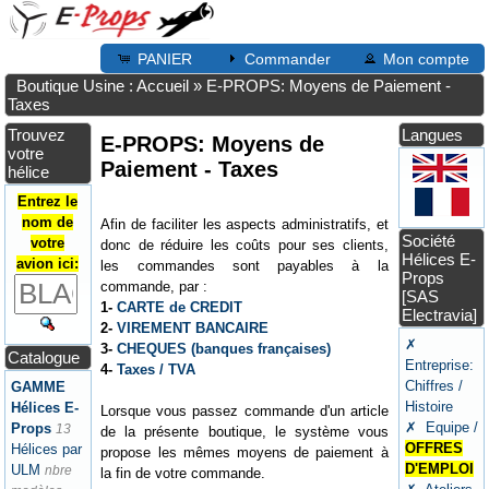
PANIER
Commander
Mon compte
Boutique Usine : Accueil
»
E-PROPS: Moyens de Paiement -
Taxes
Trouvez
Langues
E-PROPS: Moyens de
votre
Paiement - Taxes
hélice
Entrez le
nom de
Afin de faciliter les aspects administratifs, et
Société
votre
donc de réduire les coûts pour ses clients,
Hélices E-
avion ici:
les commandes sont payables à la
Props
commande, par :
[SAS
1-
CARTE de CREDIT
Electravia]
2-
VIREMENT BANCAIRE
✗
3-
CHEQUES (banques françaises)
Catalogue
Entreprise:
4-
Taxes / TVA
Chiffres /
GAMME
Histoire
Hélices E-
Lorsque vous passez commande d'un article
✗ Equipe /
Props
13
de la présente boutique, le système vous
OFFRES
Hélices par
propose les mêmes moyens de paiement à
D'EMPLOI
ULM
nbre
la fin de votre commande.