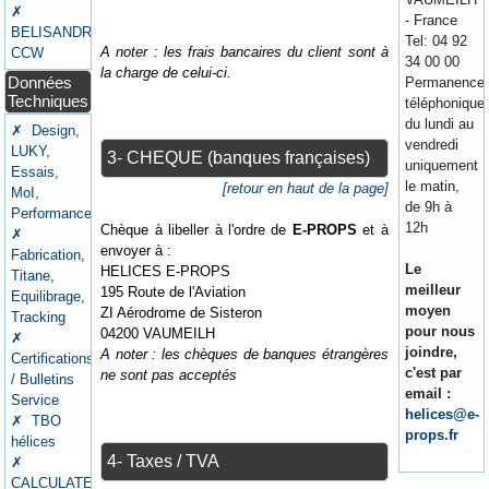
✗
- France
BELISANDRE
Tel: 04 92
A noter : les frais bancaires du client sont à
CCW
34 00 00
la charge de celui-ci.
Données
Permanence
Techniques
téléphonique
du lundi au
✗ Design,
vendredi
LUKY,
3- CHEQUE (banques françaises)
uniquement
Essais,
le matin,
[retour en haut de la page]
MoI,
de 9h à
Performances
12h
Chèque à libeller à l'ordre de
E-PROPS
et à
✗
envoyer à :
Fabrication,
Le
HELICES E-PROPS
Titane,
meilleur
195 Route de l'Aviation
Equilibrage,
moyen
ZI Aérodrome de Sisteron
Tracking
pour nous
04200 VAUMEILH
✗
joindre,
A noter : les chèques de banques étrangères
Certifications
c'est par
ne sont pas acceptés
/ Bulletins
email :
Service
helices@e-
✗ TBO
props.fr
hélices
4- Taxes / TVA
✗
CALCULATEURS