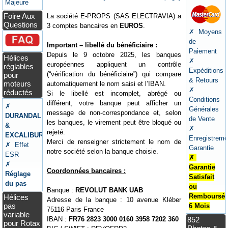
Majeure
Foire Aux
La société E-PROPS (SAS ELECTRAVIA) a
Questions
3 comptes bancaires en
EUROS
.
✗ Moyens
de
Important – libellé du bénéficiaire :
Paiement
Depuis le 9 octobre 2025, les banques
Hélices
✗
européennes appliquent un contrôle
réglables
Expéditions
(“vérification du bénéficiaire”) qui compare
pour
& Retours
moteurs
automatiquement le nom saisi et l’IBAN.
✗
réductés
Si le libellé est incomplet, abrégé ou
Conditions
différent, votre banque peut afficher un
✗
Générales
message de non-correspondance et, selon
DURANDAL
de Vente
les banques, le virement peut être bloqué ou
&
✗
rejeté.
EXCALIBUR
Enregistreme
Merci de renseigner strictement le nom de
✗ Effet
Garantie
notre société selon la banque choisie.
ESR
✗
✗
Garantie
Coordonnées bancaires :
Réglage
Satisfait
du pas
ou
Banque :
REVOLUT BANK UAB
Remboursé
Hélices
Adresse de la banque : 10 avenue Kléber
pas
6 Mois
75116 Paris France
variable
IBAN :
FR76 2823 3000 0160 3958 7202 360
852
pour Rotax