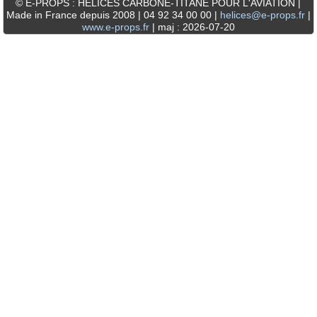
© E-PROPS : HELICES CARBONE-TITANE POUR L'AVIATION |
Made in France depuis 2008 | 04 92 34 00 00 |
helices@e-props.fr
|
www.e-props.fr
| maj : 2026-07-20