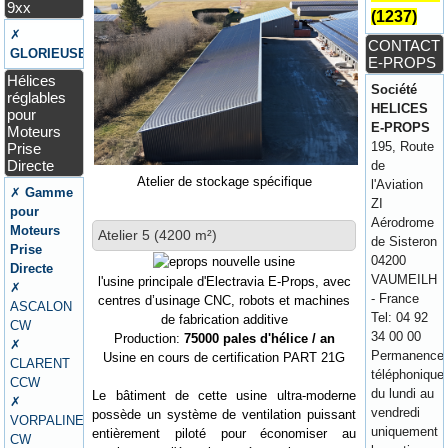
9xx
(1237)
✗
CONTACT
GLORIEUSE
E-PROPS
Hélices
Société
réglables
HELICES
pour
E-PROPS
Moteurs
195, Route
Prise
Directe
de
Atelier de stockage spécifique
l'Aviation
✗
Gamme
ZI
pour
Aérodrome
Moteurs
Atelier 5 (4200 m²)
de Sisteron
Prise
04200
Directe
VAUMEILH
l'usine principale d'Electravia E-Props, avec
✗
- France
centres d’usinage CNC, robots et machines
ASCALON
Tel: 04 92
de fabrication additive
CW
34 00 00
Production:
75000 pales d'hélice / an
✗
Permanence
Usine en cours de certification PART 21G
CLARENT
téléphonique
CCW
du lundi au
Le bâtiment de cette usine ultra-moderne
✗
vendredi
possède un système de ventilation puissant
VORPALINE
uniquement
entièrement piloté pour économiser au
CW