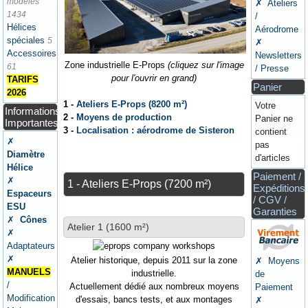
modèles
✗ Ateliers
1434
/
Hélices
Aérodrome
spéciales
5
✗
Accessoires
Newsletters
Zone industrielle E-Props
(cliquez sur l'image
61
/ Presse
pour l'ouvrir en grand)
TARIFS
Panier
2026
1 -
Ateliers E-Props (8200 m²)
Votre
Informations
2 -
Moyens de production
Panier ne
Importantes
3 -
Localisation : aérodrome de Sisteron
contient
✗
pas
Diamètre
d'articles
Hélice
Paiement /
✗
1 - Ateliers E-Props (7200 m²)
Expéditions
Espaceurs
/ CGV /
ESU
Garanties
✗
Cônes
Atelier 1 (1600 m²)
✗
Adaptateurs
✗
Atelier historique, depuis 2011 sur la zone
✗ Moyens
MANUELS
industrielle.
de
/
Actuellement dédié aux nombreux moyens
Paiement
Modification
d'essais, bancs tests, et aux montages
✗