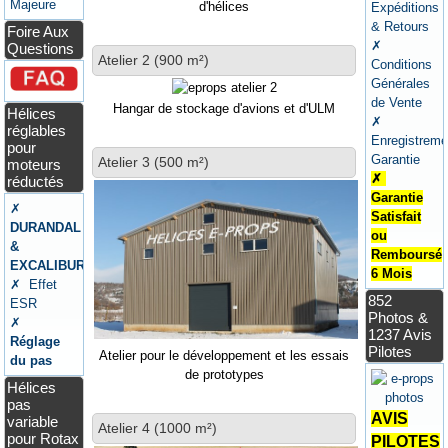
Majeure
d'hélices
Expéditions
& Retours
Foire Aux
✗
Questions
Atelier 2 (900 m²)
Conditions
Générales
de Vente
Hangar de stockage d'avions et d'ULM
Hélices
✗
réglables
Enregistreme
pour
Garantie
Atelier 3 (500 m²)
moteurs
✗
réductés
Garantie
✗
Satisfait
DURANDAL
ou
&
Remboursé
EXCALIBUR
6 Mois
✗ Effet
852
ESR
Photos &
✗
1237 Avis
Réglage
Pilotes
Atelier pour le développement et les essais
du pas
de prototypes
Hélices
pas
AVIS
variable
Atelier 4 (1000 m²)
pour Rotax
PILOTES