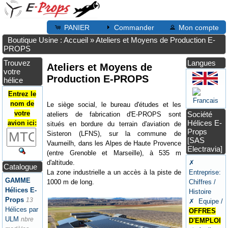
PANIER
Commander
Mon compte
Boutique Usine : Accueil
»
Ateliers et Moyens de Production E-
PROPS
Trouvez
Langues
Ateliers et Moyens de
votre
Production E-PROPS
hélice
Entrez le
nom de
Le siège social, le bureau d'études et les
votre
Société
ateliers de fabrication d'E-PROPS sont
Hélices E-
avion ici:
situés en bordure du terrain d'aviation de
Props
Sisteron (LFNS), sur la commune de
[SAS
Vaumeilh, dans les Alpes de Haute Provence
Electravia]
(entre Grenoble et Marseille), à 535 m
d'altitude.
✗
Catalogue
La zone industrielle a un accès à la piste de
Entreprise:
GAMME
1000 m de long.
Chiffres /
Hélices E-
Histoire
Props
13
✗ Equipe /
Hélices par
OFFRES
ULM
nbre
D'EMPLOI