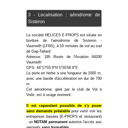
3 - Localisation : aérodrome de
Sisteron
La société HELICES E-PROPS est située en
bordure de l'aérodrome de Sisteron -
Vaumeilh (LFNS), à 10 minutes de vol au sud
de Gap-Tallard.
Adresse: 195 Route de l'Aviation 04200
Vaumeilh
GPS: 44°17'03.9"N 5°55'58.9"E
La piste en herbe a une longueur de 1000 m,
avec une bande d'accélération en dur de 700
m.
Cet aérodrome, géré par le club de Vol à
Voile, est à usage restreint.
Il est cependant possible de s'y poser
sans demande préalable
pour venir voir les
entreprises basées (E-PROPS et restaurant)
: un
NOTAM permanent
autorise l'accès aux
aéronefs
sans formalités
.