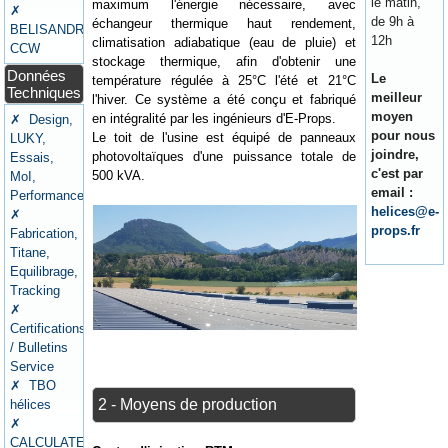
le matin,
maximum l'énergie nécessaire, avec
✗
de 9h à
échangeur thermique haut rendement,
BELISANDRE
12h
climatisation adiabatique (eau de pluie) et
CCW
stockage thermique, afin d'obtenir une
Données
Le
température régulée à 25°C l'été et 21°C
Techniques
meilleur
l'hiver. Ce système a été conçu et fabriqué
moyen
en intégralité par les ingénieurs d'E-Props.
✗ Design,
pour nous
Le toit de l'usine est équipé de panneaux
LUKY,
joindre,
photovoltaïques d'une puissance totale de
Essais,
c'est par
500 kVA.
MoI,
email :
Performances
helices@e-
✗
props.fr
Fabrication,
Titane,
Equilibrage,
Tracking
✗
Certifications
/ Bulletins
Service
✗ TBO
2 - Moyens de production
hélices
✗
CALCULATEURS