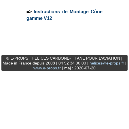
=>
Instructions de Montage Cône
gamme V12
© E-PROPS : HELICES CARBONE-TITANE POUR L'AVIATION |
Made in France depuis 2008 | 04 92 34 00 00 |
helices@e-props.fr
|
www.e-props.fr
| maj : 2026-07-20