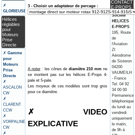
CONTACT
✗
3 - Choisir un adaptateur de percage :
E-PROPS
GLORIEUSE
Société
Hélices
HELICES
réglables
E-PROPS
pour
195, Route
Moteurs
de
Prise
l'Aviation
Directe
ZI
✗
Gamme
Aérodrome
pour
de Sisteron
Moteurs
04200
A noter
: les cônes de
diamètre 210 mm
ne
Prise
VAUMEILH
se montent pas sur les hélices E-Props 4-
Directe
- France
pale et 5-pale.
✗
Tel: 04 92
Les moyeux de ces modèles sont trop gros
ASCALON
34 00 00
pour ce diamètre.
CW
Permanence
✗
téléphonique
CLARENT
du lundi au
✗ VIDEO
CCW
vendredi
✗
uniquement
EXPLICATIVE
VORPALINE
le matin,
CW
de 9h à
✗