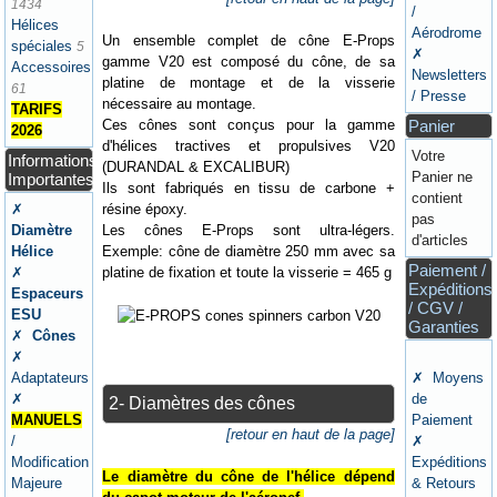
1434
/
Hélices
Aérodrome
Un ensemble complet de cône E-Props
spéciales
5
✗
gamme V20 est composé du cône, de sa
Accessoires
Newsletters
platine de montage et de la visserie
61
/ Presse
nécessaire au montage.
TARIFS
Ces cônes sont conçus pour la gamme
Panier
2026
d'hélices tractives et propulsives V20
Votre
Informations
(DURANDAL & EXCALIBUR)
Panier ne
Importantes
Ils sont fabriqués en tissu de carbone +
contient
résine époxy.
✗
pas
Les cônes E-Props sont ultra-légers.
Diamètre
d'articles
Exemple: cône de diamètre 250 mm avec sa
Hélice
Paiement /
platine de fixation et toute la visserie = 465 g
✗
Expéditions
Espaceurs
/ CGV /
ESU
Garanties
✗
Cônes
✗
Adaptateurs
✗ Moyens
✗
de
2- Diamètres des cônes
MANUELS
Paiement
[retour en haut de la page]
/
✗
Modification
Expéditions
Le diamètre du cône de l'hélice dépend
Majeure
& Retours