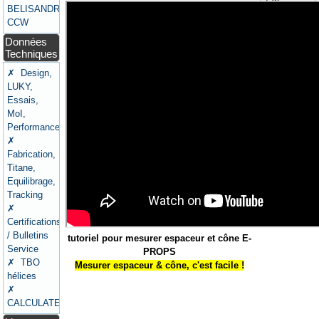
12h
BELISANDRE
CCW
Le
Données
meilleur
Techniques
moyen
pour nous
✗ Design,
joindre,
LUKY,
c'est par
Essais,
email :
MoI,
helices@e-
Performances
props.fr
✗
Fabrication,
Titane,
Equilibrage,
Tracking
✗
Certifications
/ Bulletins
tutoriel pour mesurer espaceur et cône E-
Service
PROPS
✗ TBO
Mesurer espaceur & cône, c'est facile !
hélices
✗
CALCULATEURS