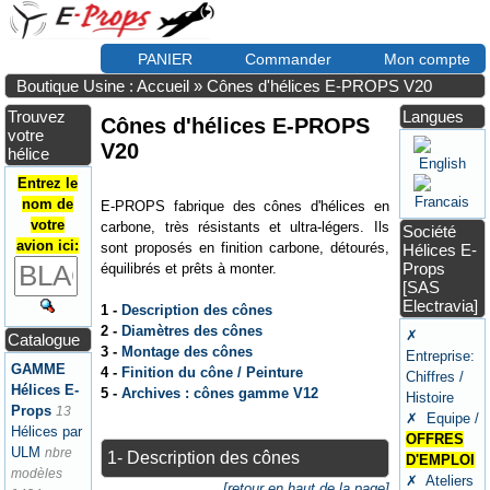
PANIER
Commander
Mon compte
Boutique Usine : Accueil
»
Cônes d'hélices E-PROPS V20
Trouvez
Langues
Cônes d'hélices E-PROPS
votre
V20
hélice
Entrez le
nom de
E-PROPS fabrique des cônes d'hélices en
votre
carbone, très résistants et ultra-légers. Ils
Société
avion ici:
sont proposés en finition carbone, détourés,
Hélices E-
Props
équilibrés et prêts à monter.
[SAS
Electravia]
1 -
Description des cônes
2 -
Diamètres des cônes
✗
Catalogue
3 -
Montage des cônes
Entreprise:
GAMME
4 -
Finition du cône / Peinture
Chiffres /
Hélices E-
5 -
Archives : cônes gamme V12
Histoire
Props
13
✗ Equipe /
Hélices par
OFFRES
ULM
nbre
1- Description des cônes
D'EMPLOI
modèles
✗ Ateliers
[retour en haut de la page]