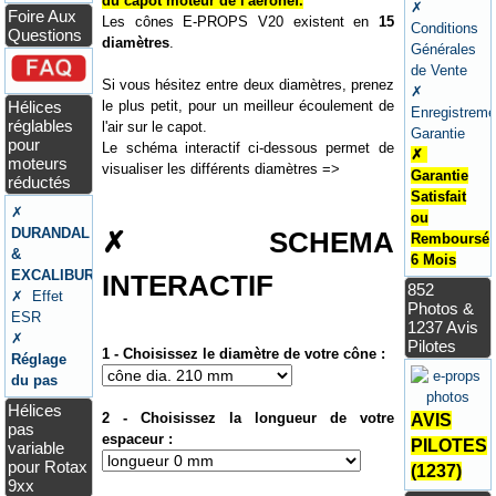
du capot moteur de l'aéronef.
✗
Foire Aux
Les cônes E-PROPS V20 existent en
15
Conditions
Questions
diamètres
.
Générales
de Vente
Si vous hésitez entre deux diamètres, prenez
✗
Hélices
le plus petit, pour un meilleur écoulement de
Enregistreme
réglables
l'air sur le capot.
Garantie
pour
Le schéma interactif ci-dessous permet de
✗
moteurs
visualiser les différents diamètres =>
Garantie
réductés
Satisfait
✗
ou
DURANDAL
✗ SCHEMA
Remboursé
&
6 Mois
EXCALIBUR
INTERACTIF
852
✗ Effet
Photos &
ESR
1237 Avis
✗
Pilotes
1 - Choisissez le diamètre de votre cône :
Réglage
du pas
Hélices
2 - Choisissez la longueur de votre
AVIS
pas
espaceur :
PILOTES
variable
pour Rotax
(1237)
9xx