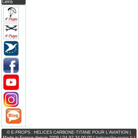
Liens
© E-PROPS : HELICES CARBONE-TITANE POUR L'AVIATION |
Made in France depuis 2008 | 04 92 34 00 00 |
helices@e-props.fr
|