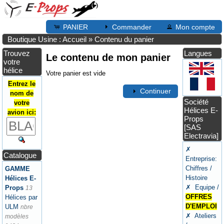
PANIER
Commander
Mon compte
Boutique Usine : Accueil
»
Contenu du panier
Trouvez
Langues
Le contenu de mon panier
votre
hélice
Votre panier est vide
Entrez le
Continuer
nom de
Société
votre
Hélices E-
avion ici:
Props
[SAS
Electravia]
✗
Catalogue
Entreprise:
Chiffres /
GAMME
Histoire
Hélices E-
✗ Equipe /
Props
13
OFFRES
Hélices par
D'EMPLOI
ULM
nbre
✗ Ateliers
modèles