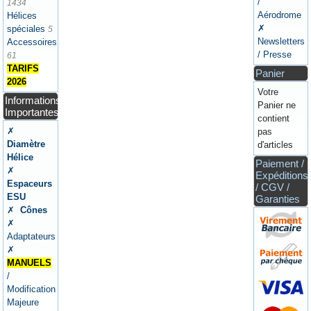
/
1434
Aérodrome
Hélices
✗
spéciales
5
Newsletters
Accessoires
/ Presse
61
TARIFS
Panier
2026
Votre
Informations
Panier ne
Importantes
contient
✗
pas
Diamètre
d'articles
Hélice
Paiement /
✗
Expéditions
Espaceurs
/ CGV /
ESU
Garanties
✗
Cônes
✗
Adaptateurs
✗
MANUELS
/
Modification
Majeure