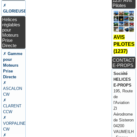
1237 Avis
Pilotes
✗
GLORIEUSE
Hélices
réglables
pour
Moteurs
AVIS
Prise
PILOTES
Directe
(1237)
✗
Gamme
pour
CONTACT
E-PROPS
Moteurs
Prise
Société
Directe
HELICES
✗
E-PROPS
ASCALON
195, Route
CW
de
✗
l'Aviation
CLARENT
ZI
CCW
Aérodrome
✗
de Sisteron
VORPALINE
04200
CW
VAUMEILH
✗