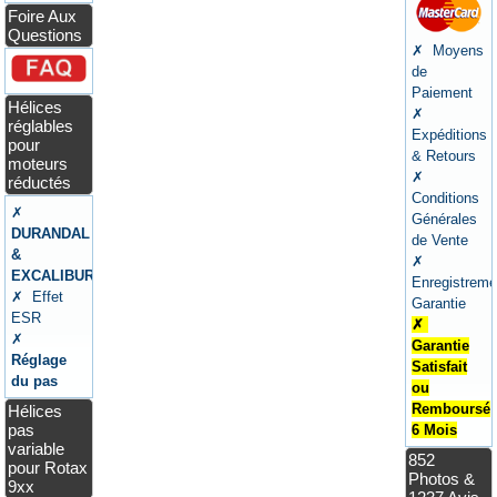
Foire Aux
Questions
✗ Moyens
de
Paiement
Hélices
✗
réglables
Expéditions
pour
& Retours
moteurs
✗
réductés
Conditions
✗
Générales
DURANDAL
de Vente
&
✗
EXCALIBUR
Enregistreme
✗ Effet
Garantie
ESR
✗
✗
Garantie
Réglage
Satisfait
du pas
ou
Remboursé
Hélices
pas
6 Mois
variable
852
pour Rotax
Photos &
9xx