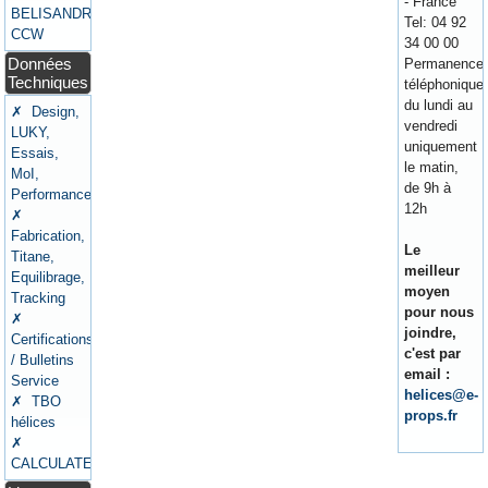
- France
BELISANDRE
Tel: 04 92
CCW
34 00 00
Données
Permanence
Techniques
téléphonique
du lundi au
✗ Design,
vendredi
LUKY,
uniquement
Essais,
le matin,
MoI,
de 9h à
Performances
12h
✗
Fabrication,
Le
Titane,
meilleur
Equilibrage,
moyen
Tracking
pour nous
✗
joindre,
Certifications
c'est par
/ Bulletins
email :
Service
helices@e-
✗ TBO
props.fr
hélices
✗
CALCULATEURS