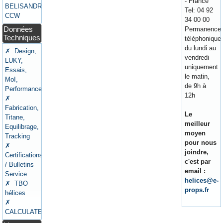
- France
BELISANDRE
Tel: 04 92
CCW
34 00 00
Données
Permanence
Techniques
téléphonique
du lundi au
✗ Design,
vendredi
LUKY,
uniquement
Essais,
le matin,
MoI,
de 9h à
Performances
12h
✗
Fabrication,
Le
Titane,
meilleur
Equilibrage,
moyen
Tracking
pour nous
✗
joindre,
Certifications
c'est par
/ Bulletins
email :
Service
helices@e-
✗ TBO
props.fr
hélices
✗
CALCULATEURS