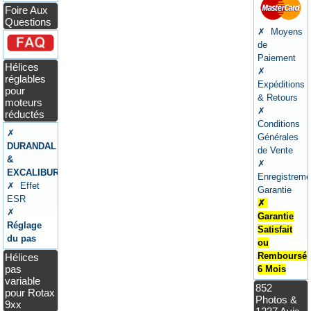
Foire Aux
Questions
✗ Moyens
de
Paiement
Hélices
✗
réglables
Expéditions
pour
& Retours
moteurs
✗
réductés
Conditions
✗
Générales
DURANDAL
de Vente
&
✗
EXCALIBUR
Enregistreme
✗ Effet
Garantie
ESR
✗
✗
Garantie
Réglage
Satisfait
du pas
ou
Remboursé
Hélices
pas
6 Mois
variable
852
pour Rotax
Photos &
9xx