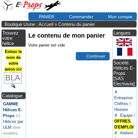
PANIER
Commander
Mon compte
Boutique Usine : Accueil
»
Contenu du panier
Trouvez
Langues
Le contenu de mon panier
votre
hélice
Votre panier est vide
Entrez le
Continuer
nom de
Société
votre
Hélices E-
avion ici:
Props
[SAS
Electravia]
✗
Catalogue
Entreprise:
Chiffres /
GAMME
Histoire
Hélices E-
✗ Equipe /
Props
13
OFFRES
Hélices par
D'EMPLOI
ULM
nbre
✗ Ateliers
modèles