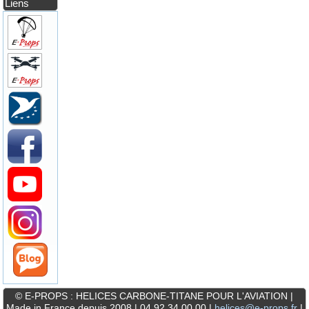
Liens
© E-PROPS : HELICES CARBONE-TITANE POUR L'AVIATION |
Made in France depuis 2008 | 04 92 34 00 00 |
helices@e-props.fr
|