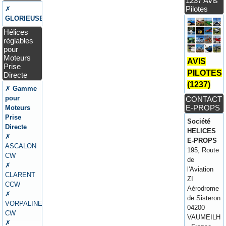
1237 Avis
Pilotes
✗
GLORIEUSE
Hélices
réglables
pour
Moteurs
AVIS
Prise
PILOTES
Directe
(1237)
✗
Gamme
pour
CONTACT
E-PROPS
Moteurs
Prise
Société
Directe
HELICES
✗
E-PROPS
ASCALON
195, Route
CW
de
✗
l'Aviation
CLARENT
ZI
CCW
Aérodrome
✗
de Sisteron
VORPALINE
04200
CW
VAUMEILH
✗