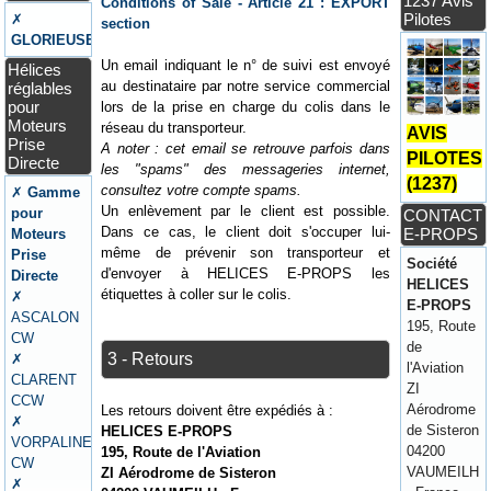
1237 Avis
Conditions of Sale - Article 21 : EXPORT
Pilotes
✗
section
GLORIEUSE
Un email indiquant le n° de suivi est envoyé
Hélices
au destinataire par notre service commercial
réglables
pour
lors de la prise en charge du colis dans le
Moteurs
réseau du transporteur.
AVIS
Prise
A noter : cet email se retrouve parfois dans
PILOTES
Directe
les "spams" des messageries internet,
(1237)
consultez votre compte spams.
✗
Gamme
Un enlèvement par le client est possible.
pour
CONTACT
Dans ce cas, le client doit s'occuper lui-
E-PROPS
Moteurs
même de prévenir son transporteur et
Prise
Société
d'envoyer à HELICES E-PROPS les
Directe
HELICES
étiquettes à coller sur le colis.
✗
E-PROPS
ASCALON
195, Route
CW
de
3 - Retours
✗
l'Aviation
CLARENT
ZI
CCW
Aérodrome
Les retours doivent être expédiés à :
✗
de Sisteron
HELICES E-PROPS
VORPALINE
04200
195, Route de l'Aviation
CW
VAUMEILH
ZI Aérodrome de Sisteron
✗