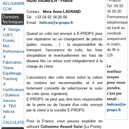
- France
04200 VAUMEILH - France
BELISANDRE
Tel: 04 92
CCW
34 00 00
Contact :
Mme Anne LAVRAND
Données
Permanence
Tel : +33 04 92 34 00 00
Techniques
téléphonique
Email :
helices@e-props.fr
du lundi au
✗ Design,
vendredi
Quand un colis est envoyé à E-PROPS pour
LUKY,
uniquement
une réparation ou un changement de pièces
Essais,
le matin,
(pales, moyeu, ...) : la responsabilité du
MoI,
de 9h à
transport, l'assurance du colis, les frais
Performances
12h
d'expédition et éventuellement les frais de
✗
douane liés ce retour sont intégralement à la
Fabrication,
Le
charge du client.
Titane,
meilleur
Equilibrage,
moyen
L'assurance des colis retour selon la valeur
Tracking
pour nous
du contenu est recommandée, et il est
✗
joindre,
fortement conseillé de sélectionner le suivi
Certifications
c'est par
du colis (avec signature).
/ Bulletins
email :
E-PROPS ne peut pas être tenu responsable
Service
helices@e-
de la perte ou de l'avarie d'un colis envoyé
✗ TBO
props.fr
par le client à la société E-PROPS.
hélices
✗
Pour la France, vous pouvez expédier en
CALCULATEURS
utilisant
Colissimo Assuré Suivi
(La Poste).