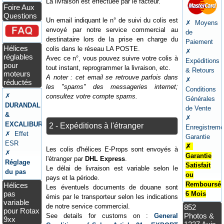
La livraison est effectuée par le facteur.
Foire Aux
Questions
Un email indiquant le n° de suivi du colis est
✗ Moyens
envoyé par notre service commercial au
de
destinataire lors de la prise en charge du
Paiement
Hélices
colis dans le réseau LA POSTE.
✗
réglables
Avec ce n°, vous pouvez suivre votre colis à
Expéditions
pour
tout instant, reprogrammer la livraison, etc.
& Retours
moteurs
A noter : cet email se retrouve parfois dans
✗
réductés
les "spams" des messageries internet;
Conditions
✗
consultez votre compte spams.
Générales
DURANDAL
de Vente
&
✗
EXCALIBUR
2 - Expéditions à l'étranger
Enregistreme
✗ Effet
Garantie
ESR
✗
Les colis d'hélices E-Props sont envoyés à
✗
Garantie
l'étranger par
DHL Express
.
Réglage
Satisfait
Le délai de livraison est variable selon le
du pas
ou
pays et la période.
Remboursé
Hélices
Les éventuels documents de douane sont
pas
6 Mois
émis par le transporteur selon les indications
variable
de notre service commercial.
852
pour Rotax
Photos &
See details for customs on :
General
9xx