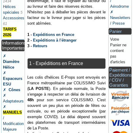
endommagé, il faut le signaler au facteur ou
/
1434
au livreur et faire des réserves écrites.
Aérodrome
Hélices
N'hésitez pas à déballer les pièces devant le
✗
spéciales
5
facteur ou le livreur pour juger si les pièces
Newsletters
Accessoires
sont abîmées.
/ Presse
61
TARIFS
Panier
1 -
Expéditions en France
2026
Votre
2 -
Expéditions à l'étranger
Informations
Panier ne
3 -
Retours
Importantes
contient
✗
pas
Diamètre
d'articles
1 - Expéditions en France
Hélice
Paiement /
✗
Expéditions
Les colis d'hélices E-Props sont envoyés en
Espaceurs
/ CGV /
France métropolitaine par COLISSIMO Suivi
ESU
Garanties
(
LA POSTE
). En période normale, la Poste
✗
Cônes
s'engage à respecter un délai de livraison de
✗
48h
pour son service COLISSIMO. C'est
Adaptateurs
souvent un peu plus en période de fêtes ou
✗
estivale, ou en période exceptionnelle (par
MANUELS
exemple COVID). Le délai dépend souvent
/
des plateformes de transport intermédiaires
Modification
de La Poste.
Majeure