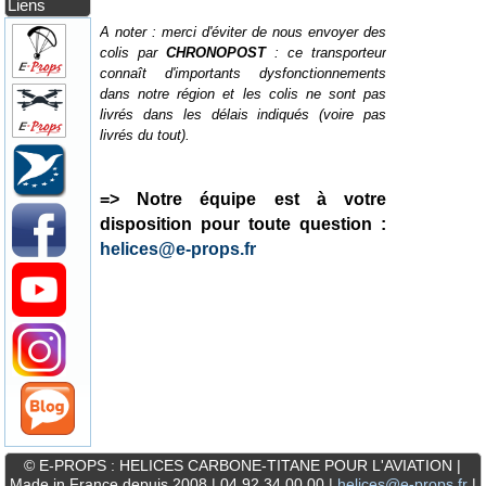
Liens
A noter : merci d'éviter de nous envoyer des
colis par
CHRONOPOST
: ce transporteur
connaît d'importants dysfonctionnements
dans notre région et les colis ne sont pas
livrés dans les délais indiqués (voire pas
livrés du tout).
=> Notre équipe est à votre
disposition pour toute question :
helices@e-props.fr
© E-PROPS : HELICES CARBONE-TITANE POUR L'AVIATION |
Made in France depuis 2008 | 04 92 34 00 00 |
helices@e-props.fr
|