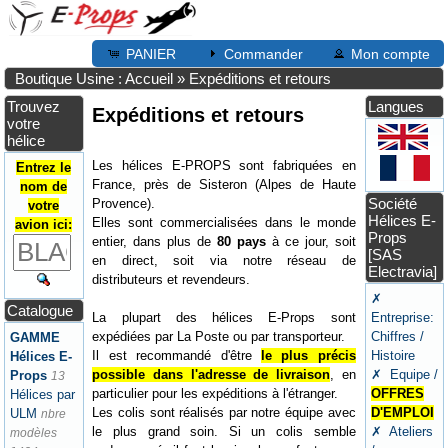
PANIER
Commander
Mon compte
Boutique Usine : Accueil
»
Expéditions et retours
Trouvez
Langues
Expéditions et retours
votre
hélice
Les hélices E-PROPS sont fabriquées en
Entrez le
France, près de Sisteron (Alpes de Haute
nom de
Société
Provence).
votre
Hélices E-
Elles sont commercialisées dans le monde
avion ici:
Props
entier, dans plus de
80 pays
à ce jour, soit
[SAS
en direct, soit via notre réseau de
Electravia]
distributeurs et revendeurs.
✗
Catalogue
La plupart des hélices E-Props sont
Entreprise:
expédiées par La Poste ou par transporteur.
Chiffres /
GAMME
Il est recommandé d'être
le plus précis
Histoire
Hélices E-
possible dans l'adresse de livraison
, en
✗ Equipe /
Props
13
particulier pour les expéditions à l'étranger.
OFFRES
Hélices par
Les colis sont réalisés par notre équipe avec
D'EMPLOI
ULM
nbre
le plus grand soin. Si un colis semble
✗ Ateliers
modèles