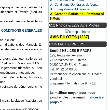
✗ Conditions Générales de Vente
'applique pas aux hélices E-
✗ Enregistrement Garantie
copters et Drones (produits
✗ Garantie Satisfait ou Remboursé
6 Mois
nance est peu stable et leurs
852 Photos & 1237 Avis Pilotes
s
CONDITIONS GENERALES
AVIS PILOTES (1237)
r le client.
CONTACT E-PROPS
les indications des Manuels E-
it également avoir essayé son
Société HELICES E-PROPS
195, Route de l'Aviation
 avant d'acheter celle-ci. La
ZI Aérodrome de Sisteron
l'hélice sur l'avion ou l'ULM.
04200 VAUMEILH - France
 légèrement frisotées ou non
Tel: 04 92 34 00 00
ne conséquence mécanique.
Permanence téléphonique du lundi au
, outil de réglage, housses,
vendredi
ause.
uniquement le matin, de 9h à 12h
 peinture du cône, celui-ci ne
Le meilleur moyen pour nous
joindre, c'est par email :
helices@e-
6 mois, la clause "satisfait ou
props.fr
epuis les ateliers d'E-PROPS.