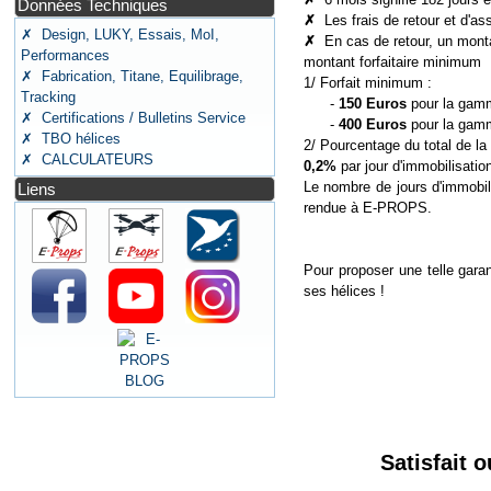
Données Techniques
✗
Les frais de retour et d'as
✗ Design, LUKY, Essais, MoI,
✗
En cas de retour, un mont
Performances
montant forfaitaire minimum +
✗ Fabrication, Titane, Equilibrage,
1/ Forfait minimum :
Tracking
-
150 Euros
pour la gam
✗ Certifications / Bulletins Service
-
400 Euros
pour la gamm
✗ TBO hélices
2/ Pourcentage du total de la f
✗ CALCULATEURS
0,2%
par jour d'immobilisatio
Le nombre de jours d'immobilis
Liens
rendue à E-PROPS.
Pour proposer une telle gara
ses hélices !
Satisfait 