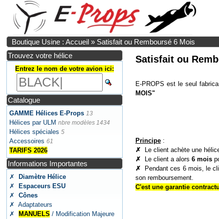
Boutique Usine : Accueil
»
Satisfait ou Remboursé 6 Mois
Trouvez votre hélice
Satisfait ou Rem
Entrez le nom de votre avion ici:
E-PROPS est le seul fabrica
MOIS"
Catalogue
GAMME Hélices E-Props
13
Hélices par ULM
nbre modèles 1434
Hélices spéciales
5
Principe
:
Accessoires
61
✗
Le client achète une hél
TARIFS 2026
✗
Le client a alors
6 mois
po
Informations Importantes
✗
Pendant ces 6 mois, le cl
✗
Diamètre Hélice
son remboursement.
✗
Espaceurs ESU
C'est une garantie contractu
✗
Cônes
✗ Adaptateurs
✗
MANUELS
/ Modification Majeure