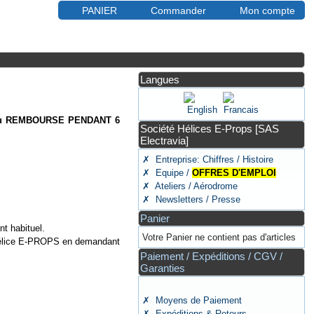
PANIER
Commander
Mon compte
Langues
ou REMBOURSE PENDANT 6
Société Hélices E-Props [SAS
Electravia]
✗ Entreprise: Chiffres / Histoire
✗ Equipe /
OFFRES D'EMPLOI
✗ Ateliers / Aérodrome
✗ Newsletters / Presse
Panier
t habituel.
Votre Panier ne contient pas d'articles
on hélice E-PROPS en demandant
Paiement / Expéditions / CGV /
Garanties
✗ Moyens de Paiement
✗ Expéditions & Retours