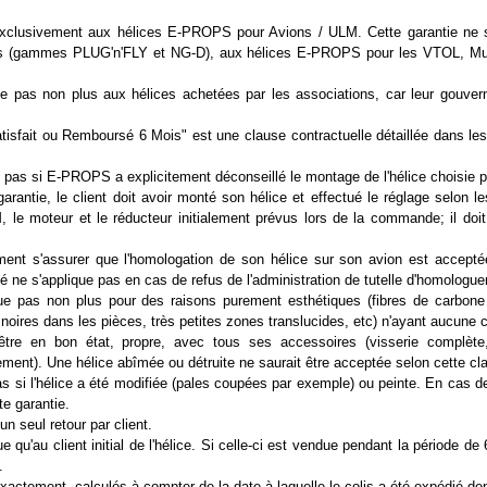
exclusivement aux hélices E-PROPS pour Avions / ULM. Cette garantie ne s
 (gammes PLUG'n'FLY et NG-D), aux hélices E-PROPS pour les VTOL, Multi
ue pas non plus aux hélices achetées par les associations, car leur gouver
isfait ou Remboursé 6 Mois" est une clause contractuelle détaillée dans le
 pas si E-PROPS a explicitement déconseillé le montage de l'hélice choisie pa
garantie, le client doit avoir monté son hélice et effectué le réglage selon 
 le moteur et le réducteur initialement prévus lors de la commande; il do
ement s'assurer que l'homologation de son hélice sur son avion est acceptée
ne s'applique pas en cas de refus de l'administration de tutelle d'homologuer 
que pas non plus pour des raisons purement esthétiques (fibres de carbone
s noires dans les pièces, très petites zones translucides, etc) n'ayant aucu
 être en bon état, propre, avec tous ses accessoires (visserie complète
alement). Une hélice abîmée ou détruite ne saurait être acceptée selon cette cl
s si l'hélice a été modifiée (pales coupées par exemple) ou peinte. En cas de
te garantie.
un seul retour par client.
e qu'au client initial de l'hélice. Si celle-ci est vendue pendant la période de 
.
exactement, calculés à compter de la date à laquelle le colis a été expédié d