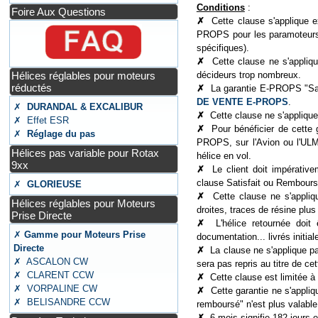
Conditions
:
Foire Aux Questions
✗
Cette clause s'applique 
PROPS pour les paramoteurs
spécifiques).
✗
Cette clause ne s'appliq
Hélices réglables pour moteurs
décideurs trop nombreux.
réductés
✗
La garantie E-PROPS "Sat
DE VENTE E-PROPS
.
✗
DURANDAL & EXCALIBUR
✗
Cette clause ne s'applique
✗ Effet ESR
✗
Pour bénéficier de cette 
✗
Réglage du pas
PROPS, sur l'Avion ou l'ULM,
Hélices pas variable pour Rotax
hélice en vol.
9xx
✗
Le client doit impérativ
clause Satisfait ou Remboursé 
✗
GLORIEUSE
✗
Cette clause ne s'appli
Hélices réglables pour Moteurs
droites, traces de résine plu
Prise Directe
✗
L'hélice retournée doit
✗
Gamme pour Moteurs Prise
documentation... livrés initi
Directe
✗
La clause ne s'applique pa
✗ ASCALON CW
sera pas repris au titre de cet
✗ CLARENT CCW
✗
Cette clause est limitée à 
✗ VORPALINE CW
✗
Cette garantie ne s'appliqu
✗ BELISANDRE CCW
remboursé" n'est plus valable
✗
6 mois signifie 182 jours 