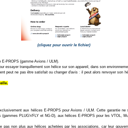
(cliquez pour ouvrir le fichier)
ice E-PROPS (gamme Avions / ULM).
ur essayer tranquillement son hélice sur son appareil, dans son environnemen
ient peut ne pas être satisfait ou changer d'avis : il peut alors renvoyer s
elle.
exclusivement aux hélices E-PROPS pour Avions / ULM. Cette garantie ne s
 (gammes PLUG'n'FLY et NG-D), aux hélices E-PROPS pour les VTOL, Multi
ue pas non plus aux hélices achetées par les associations, car leur gouver