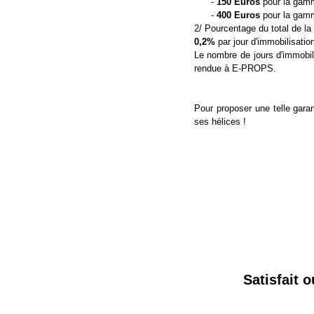
-
150 Euros
pour la gam
-
400 Euros
pour la gamm
2/ Pourcentage du total de la f
0,2%
par jour d'immobilisatio
Le nombre de jours d'immobilis
rendue à E-PROPS.
Pour proposer une telle gara
ses hélices !
Satisfait 