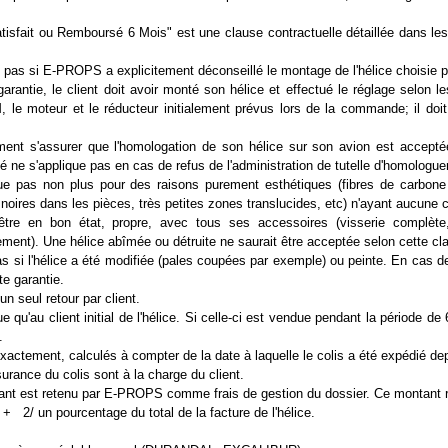
isfait ou Remboursé 6 Mois" est une clause contractuelle détaillée dans le
 pas si E-PROPS a explicitement déconseillé le montage de l'hélice choisie pa
garantie, le client doit avoir monté son hélice et effectué le réglage selon 
 le moteur et le réducteur initialement prévus lors de la commande; il do
ement s'assurer que l'homologation de son hélice sur son avion est acceptée
ne s'applique pas en cas de refus de l'administration de tutelle d'homologuer 
que pas non plus pour des raisons purement esthétiques (fibres de carbone
s noires dans les pièces, très petites zones translucides, etc) n'ayant aucu
 être en bon état, propre, avec tous ses accessoires (visserie complète
alement). Une hélice abîmée ou détruite ne saurait être acceptée selon cette cl
s si l'hélice a été modifiée (pales coupées par exemple) ou peinte. En cas de
te garantie.
un seul retour par client.
e qu'au client initial de l'hélice. Si celle-ci est vendue pendant la période de 
.
exactement, calculés à compter de la date à laquelle le colis a été expédié d
surance du colis sont à la charge du client.
ant est retenu par E-PROPS comme frais de gestion du dossier. Ce montant re
 2/ un pourcentage du total de la facture de l'hélice.