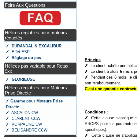
Foire Aux Questions
Hélices réglables pour moteurs
réductés
✗
DURANDAL & EXCALIBUR
✗ Effet ESR
✗
Réglage du pas
Principe
:
Hélices pas variable pour Rotax
✗
Le client achète une hél
9xx
✗
Le client a alors
6 mois
po
✗
Pendant ces 6 mois, le cl
✗
GLORIEUSE
son remboursement.
Hélices réglables pour Moteurs
C'est une garantie contractu
Prise Directe
✗
Gamme pour Moteurs Prise
Directe
Conditions
:
✗ ASCALON CW
✗
Cette clause s'applique 
✗ CLARENT CCW
PROPS pour les paramoteurs
✗ VORPALINE CW
spécifiques).
✗ BELISANDRE CCW
✗
Cette clause ne s'appliq