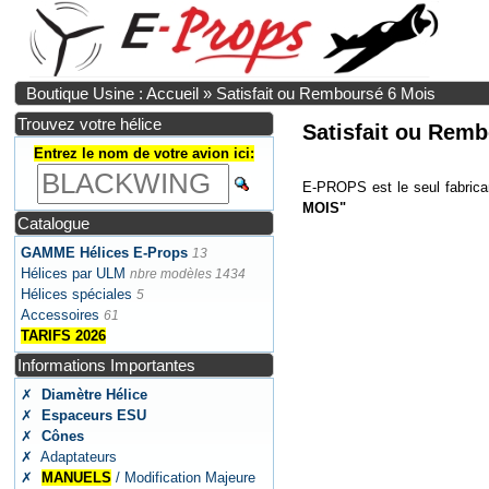
Boutique Usine : Accueil
»
Satisfait ou Remboursé 6 Mois
Trouvez votre hélice
Satisfait ou Rem
Entrez le nom de votre avion ici:
E-PROPS est le seul fabrica
MOIS"
Catalogue
GAMME Hélices E-Props
13
Hélices par ULM
nbre modèles 1434
Hélices spéciales
5
Accessoires
61
TARIFS 2026
Informations Importantes
✗
Diamètre Hélice
✗
Espaceurs ESU
✗
Cônes
✗ Adaptateurs
✗
MANUELS
/ Modification Majeure