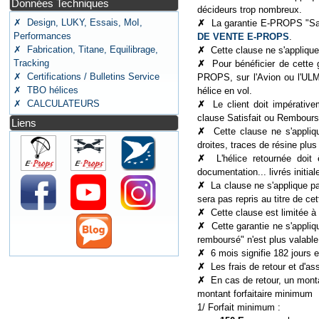
Données Techniques
décideurs trop nombreux.
✗ Design, LUKY, Essais, MoI,
✗
La garantie E-PROPS "Sat
Performances
DE VENTE E-PROPS
.
✗ Fabrication, Titane, Equilibrage,
✗
Cette clause ne s'applique
Tracking
✗
Pour bénéficier de cette 
✗ Certifications / Bulletins Service
PROPS, sur l'Avion ou l'ULM,
✗ TBO hélices
hélice en vol.
✗ CALCULATEURS
✗
Le client doit impérativ
clause Satisfait ou Remboursé 
Liens
✗
Cette clause ne s'appli
droites, traces de résine plu
✗
L'hélice retournée doit
documentation... livrés initi
✗
La clause ne s'applique pa
sera pas repris au titre de cet
✗
Cette clause est limitée à 
✗
Cette garantie ne s'appliqu
remboursé" n'est plus valable
✗
6 mois signifie 182 jours 
✗
Les frais de retour et d'as
✗
En cas de retour, un mont
montant forfaitaire minimum +
1/ Forfait minimum :