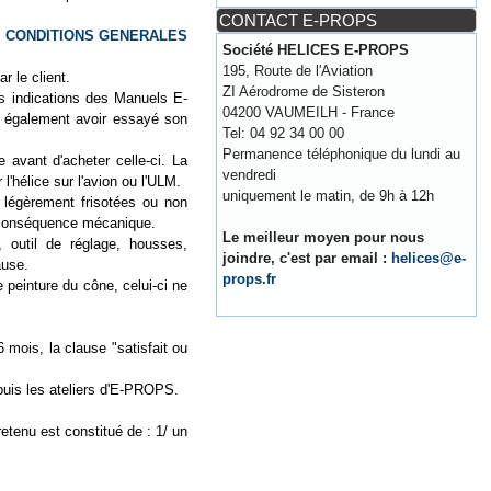
CONTACT E-PROPS
s
CONDITIONS GENERALES
Société HELICES E-PROPS
195, Route de l'Aviation
r le client.
ZI Aérodrome de Sisteron
les indications des Manuels E-
04200 VAUMEILH - France
it également avoir essayé son
Tel: 04 92 34 00 00
Permanence téléphonique du lundi au
 avant d'acheter celle-ci. La
vendredi
l'hélice sur l'avion ou l'ULM.
uniquement le matin, de 9h à 12h
 légèrement frisotées ou non
ne conséquence mécanique.
Le meilleur moyen pour nous
, outil de réglage, housses,
joindre, c'est par email :
helices@e-
ause.
props.fr
 peinture du cône, celui-ci ne
6 mois, la clause "satisfait ou
epuis les ateliers d'E-PROPS.
tenu est constitué de : 1/ un