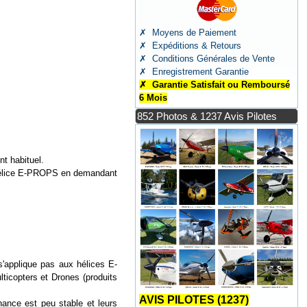
✗ Moyens de Paiement
✗ Expéditions & Retours
✗ Conditions Générales de Vente
✗ Enregistrement Garantie
✗ Garantie Satisfait ou Remboursé
6 Mois
852 Photos & 1237 Avis Pilotes
t habituel.
on hélice E-PROPS en demandant
'applique pas aux hélices E-
copters et Drones (produits
AVIS PILOTES (1237)
nance est peu stable et leurs