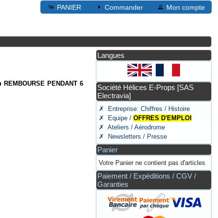
PANIER
Commander
Mon compte
Langues
ou REMBOURSE PENDANT 6
Société Hélices E-Props [SAS
Electravia]
✗ Entreprise: Chiffres / Histoire
✗ Equipe /
OFFRES D'EMPLOI
✗ Ateliers / Aérodrome
✗ Newsletters / Presse
Panier
Votre Panier ne contient pas d'articles
Paiement / Expéditions / CGV /
Garanties