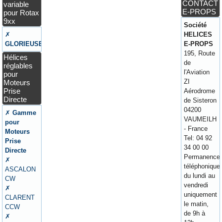
CONTACT
variable
E-PROPS
pour Rotax
9xx
Société
✗
HELICES
GLORIEUSE
E-PROPS
195, Route
Hélices
de
réglables
l'Aviation
pour
ZI
Moteurs
Prise
Aérodrome
Directe
de Sisteron
04200
✗
Gamme
VAUMEILH
pour
- France
Moteurs
Tel: 04 92
Prise
34 00 00
Directe
Permanence
✗
téléphonique
ASCALON
du lundi au
CW
vendredi
✗
uniquement
CLARENT
le matin,
CCW
de 9h à
✗