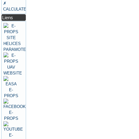
✗
CALCULATEURS
Liens