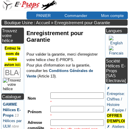
PANIER
Commander
Mon compte
Boutique Usine : Accueil
»
Enregistrement pour Garantie
Trouvez
Langues
Enregistrement pour
votre
Garantie
hélice
Entrez le
nom de
Pour valider la garantie, merci d'enregistrer
votre
votre hélice chez E-PROPS.
Société
avion ici:
Pour plus d'information sur la garantie,
Hélices E-
Props
consulter les
Conditions Générales de
[SAS
Vente
(Article 13).
Electravia]
✗
Entreprise:
Catalogue
Nom
Chiffres /
*
GAMME
Histoire
Hélices E-
✗ Equipe /
Prénom
Props
13
OFFRES
*
Hélices par
D'EMPLOI
Adresse
ULM
nbre
✗ Ateliers
complète
*
rue ou lieu, ville, code postal, pays