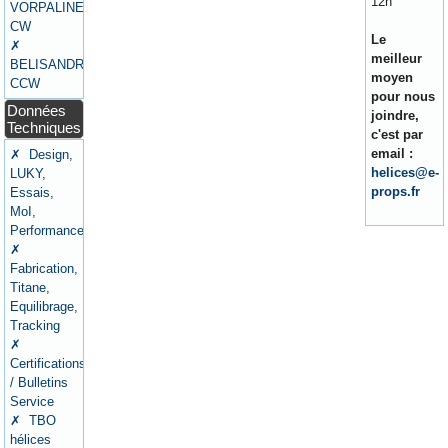
12h
VORPALINE
CW
Le
✗
meilleur
BELISANDRE
moyen
CCW
pour nous
Données
joindre,
Techniques
c'est par
email :
✗ Design,
helices@e-
LUKY,
props.fr
Essais,
MoI,
Performances
✗
Fabrication,
Titane,
Equilibrage,
Tracking
✗
Certifications
/ Bulletins
Service
✗ TBO
hélices