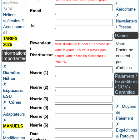
modèles
/
1434
Aérodrome
Email
Hélices
*
✗
spéciales
5
Newsletters
Tel
Accessoires
/ Presse
*
61
Panier
TARIFS
Revendeur
Votre
Merci d'indiquer le nom et l'adresse de
2026
/
Panier ne
votre revendeur, si vous n'avez pas
Informations
Distributeur
contient
acheté votre hélice en direct chez E-
Importantes
pas
PROPS.
✗
d'articles
Nserie (1) :
Diamètre
Paiement /
*
Hélice
Expéditions
✗
/ CGV /
Nserie (2) :
Espaceurs
*
Garanties
ESU
Nserie (3) :
✗
Cônes
✗ Moyens
Nserie (4) :
✗
de
Adaptateurs
Nserie (5) :
Paiement
✗
✗
Nserie (6) :
MANUELS
Expéditions
/
Date
& Retours
Modification
d'achat :