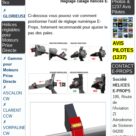
Réglage calage hélices E-Props
Photos &
9xx
1237 Avis
✗
Pilotes
Ci-dessous vous pouvez voir comment
GLORIEUSE
positionner l'outil de réglage numérique E-
Hélices
Props, fortement recommandé pour ajuster le
réglables
pas des pales.
pour
Moteurs
AVIS
Prise
Directe
PILOTES
(1237)
✗
Gamme
pour
CONTACT
Moteurs
E-PROPS
Prise
Société
Directe
HELICES
✗
E-PROPS
ASCALON
195, Route
CW
de
✗
l'Aviation
CLARENT
ZI
CCW
Aérodrome
✗
de Sisteron
VORPALINE
04200
CW