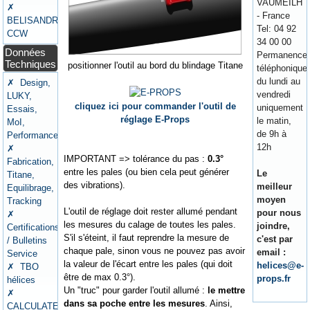
VAUMEILH
✗
- France
BELISANDRE
Tel: 04 92
CCW
34 00 00
Données
Permanence
Techniques
positionner l'outil au bord du blindage Titane
téléphonique
du lundi au
✗ Design,
vendredi
LUKY,
cliquez ici pour commander l'outil de
uniquement
Essais,
réglage E-Props
le matin,
MoI,
de 9h à
Performances
12h
✗
IMPORTANT => tolérance du pas :
0.3°
Fabrication,
entre les pales (ou bien cela peut générer
Le
Titane,
des vibrations).
meilleur
Equilibrage,
moyen
Tracking
L'outil de réglage doit rester allumé pendant
pour nous
✗
les mesures du calage de toutes les pales.
joindre,
Certifications
S'il s'éteint, il faut reprendre la mesure de
c'est par
/ Bulletins
chaque pale, sinon vous ne pouvez pas avoir
email :
Service
la valeur de l'écart entre les pales (qui doit
helices@e-
✗ TBO
être de max 0.3°).
props.fr
hélices
Un "truc" pour garder l'outil allumé :
le mettre
✗
dans sa poche entre les mesures
. Ainsi,
CALCULATEURS