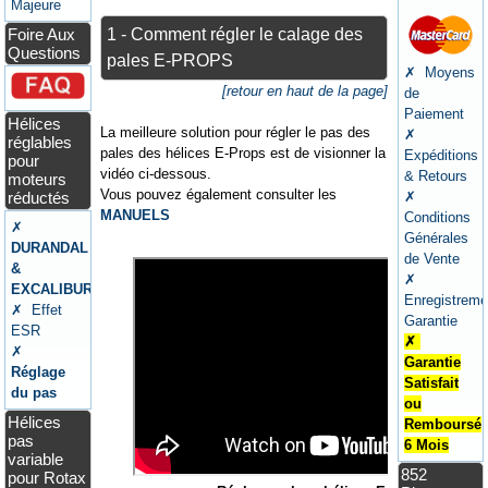
Majeure
1 - Comment régler le calage des
Foire Aux
Questions
pales E-PROPS
✗ Moyens
[retour en haut de la page]
de
Paiement
Hélices
La meilleure solution pour régler le pas des
✗
réglables
pales des hélices E-Props est de visionner la
Expéditions
pour
vidéo ci-dessous.
& Retours
moteurs
Vous pouvez également consulter les
réductés
✗
MANUELS
Conditions
✗
Générales
DURANDAL
de Vente
&
✗
EXCALIBUR
Enregistreme
✗ Effet
Garantie
ESR
✗
✗
Garantie
Réglage
Satisfait
du pas
ou
Hélices
Remboursé
pas
6 Mois
variable
852
pour Rotax