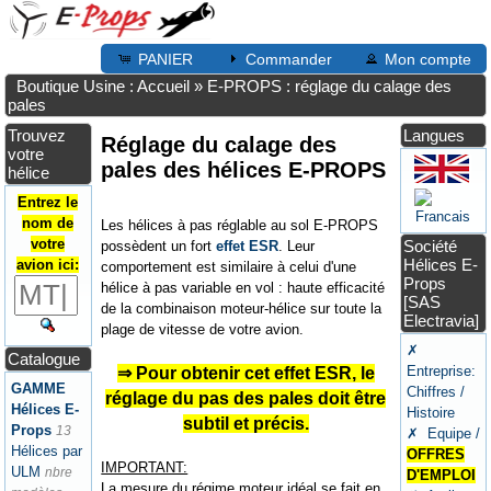
PANIER
Commander
Mon compte
Boutique Usine : Accueil
»
E-PROPS : réglage du calage des
pales
Trouvez
Langues
Réglage du calage des
votre
pales des hélices E-PROPS
hélice
Entrez le
nom de
Les hélices à pas réglable au sol E-PROPS
votre
Société
possèdent un fort
effet ESR
. Leur
Hélices E-
avion ici:
comportement est similaire à celui d'une
Props
hélice à pas variable en vol : haute efficacité
[SAS
de la combinaison moteur-hélice sur toute la
Electravia]
plage de vitesse de votre avion.
✗
Catalogue
Entreprise:
⇒ Pour obtenir cet effet ESR, le
GAMME
Chiffres /
réglage du pas des pales doit être
Hélices E-
Histoire
subtil et précis.
Props
13
✗ Equipe /
Hélices par
OFFRES
IMPORTANT:
ULM
nbre
D'EMPLOI
La mesure du régime moteur idéal se fait en