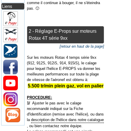
comme il continue à bouger, il ne s'éteindra
Liens
pas. 🙂
2 - Réglage E-Props sur moteurs
Rotax 4T série 9xx
[retour en haut de la page]
Sur les moteurs Rotax 4 temps série 9xx
(912, 912S, 912iS, 914, 915iS), le calage
pour lequel l'hélice E-PROPS va donner les
meilleures performances sur toute la plage
de vitesse de l'aéronef est obtenu à:
5.500 tr/min plein gaz, vol en palier
PROCEDURE:
1/
Ajuster le pas avec le calage
recommandé indiqué sur la Fiche
d'Identification (remise avec l'hélice), ou dans
la
description de l'hélice dans notre catalogue
, ou bien contactez notre équipe.