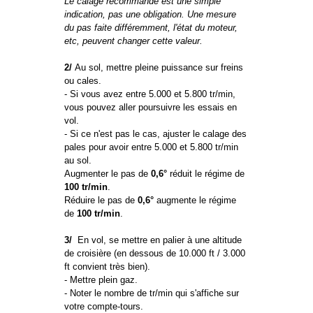
Le calage recommandé est une simple
indication, pas une obligation. Une mesure
du pas faite différemment, l'état du moteur,
etc, peuvent changer cette valeur.
2/
Au sol, mettre pleine puissance sur freins
ou cales.
- Si vous avez entre 5.000 et 5.800 tr/min,
vous pouvez aller poursuivre les essais en
vol.
- Si ce n'est pas le cas, ajuster le calage des
pales pour avoir entre 5.000 et 5.800 tr/min
au sol.
Augmenter le pas de
0,6°
réduit le régime de
100 tr/min
.
Réduire le pas de
0,6°
augmente le régime
de
100 tr/min
.
3/
En vol, se mettre en palier à une altitude
de croisière (en dessous de 10.000 ft / 3.000
ft convient très bien).
- Mettre plein gaz.
- Noter le nombre de tr/min qui s'affiche sur
votre compte-tours.