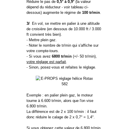
Réduire le pas de
0,5° à 0,9°
(la valeur
dépend du réducteur - voir tableau ci-
dessous) augmente le régime de
100 tr/min
.
3/
En vol, se mettre en palier à une altitude
de croisière (en dessous de 10.000 ft / 3.000
ft convient très bien).
- Mettre plein gaz.
- Noter le nombre de tr/min qui s'affiche sur
votre compte-tours.
- Si vous avez
6800 tr/min
(+/- 50 tr/min),
votre réglage est parfait
.
- Sinon, posez-vous et refaites le réglage.
Exemple : en palier plein gaz, le moteur
tourne à 6.600 tr/min, alors que l'on vise
6.800 tr/min.
La différence est de 2 x 100 tr/min : il faut
donc réduire le calage de 2 x 0,7° = 1,4°.
Si vous obtenez cette valeur de 6.800 tr/min