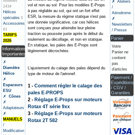
modèles
✗ Ateliers
vol et non au sol. Pour les modèles E-Props
1434
/
à pas réglable au sol, qui ont un fort effet
Hélices
Aérodrome
ESR, la mesure du régime statique n'est pas
spéciales
5
✗
une donnée significative, car ces hélices
Accessoires
Newsletters
sont conçues pour atteindre leur pleine
61
/ Presse
traction ou poussée juste après le début du
TARIFS
Panier
roulement au décollage, et non en statique.
2026
En statique, les pales des E-Props sont
Votre
Informations
légèrement décrochées.
Panier ne
Importantes
contient
✗
pas
Diamètre
L'ajustement du calage des pales dépend du
d'articles
Hélice
type de moteur de l'aéronef.
Paiement /
✗
Expéditions
Espaceurs
1 -
Comment régler le calage des
/ CGV /
ESU
pales E-PROPS
Garanties
✗
Cônes
2 -
Réglage E-Props sur moteurs
✗
Rotax 4T série 9xx
Adaptateurs
3 -
Réglage E-Props sur moteurs
✗
MANUELS
Rotax 2T 582
/
Modification