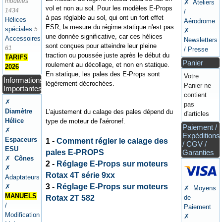
modèles
✗ Ateliers
vol et non au sol. Pour les modèles E-Props
1434
/
à pas réglable au sol, qui ont un fort effet
Hélices
Aérodrome
ESR, la mesure du régime statique n'est pas
spéciales
5
✗
une donnée significative, car ces hélices
Accessoires
Newsletters
sont conçues pour atteindre leur pleine
61
/ Presse
traction ou poussée juste après le début du
TARIFS
Panier
roulement au décollage, et non en statique.
2026
En statique, les pales des E-Props sont
Votre
Informations
légèrement décrochées.
Panier ne
Importantes
contient
✗
pas
Diamètre
L'ajustement du calage des pales dépend du
d'articles
Hélice
type de moteur de l'aéronef.
Paiement /
✗
Expéditions
Espaceurs
1 -
Comment régler le calage des
/ CGV /
ESU
pales E-PROPS
Garanties
✗
Cônes
2 -
Réglage E-Props sur moteurs
✗
Rotax 4T série 9xx
Adaptateurs
3 -
Réglage E-Props sur moteurs
✗
✗ Moyens
MANUELS
Rotax 2T 582
de
/
Paiement
Modification
✗