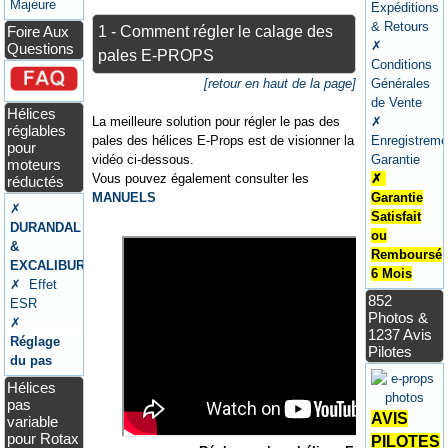
Majeure
Expéditions
& Retours
1 - Comment régler le calage des
Foire Aux
✗
Questions
pales E-PROPS
Conditions
[retour en haut de la page]
Générales
de Vente
Hélices
La meilleure solution pour régler le pas des
✗
réglables
pales des hélices E-Props est de visionner la
Enregistreme
pour
vidéo ci-dessous.
Garantie
moteurs
Vous pouvez également consulter les
✗
réductés
MANUELS
Garantie
✗
Satisfait
DURANDAL
ou
&
Remboursé
EXCALIBUR
6 Mois
✗ Effet
852
ESR
Photos &
✗
1237 Avis
Réglage
Pilotes
du pas
Hélices
pas
AVIS
variable
pour Rotax
PILOTES