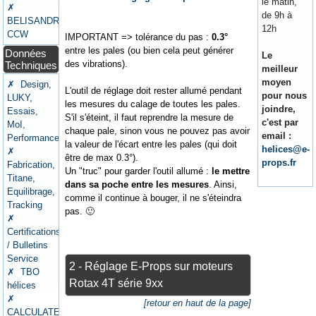
le matin,
✗
de 9h à
BELISANDRE
12h
CCW
IMPORTANT => tolérance du pas :
0.3°
entre les pales (ou bien cela peut générer
Données
Le
des vibrations).
Techniques
meilleur
moyen
✗ Design,
L'outil de réglage doit rester allumé pendant
pour nous
LUKY,
les mesures du calage de toutes les pales.
joindre,
Essais,
S'il s'éteint, il faut reprendre la mesure de
c'est par
MoI,
chaque pale, sinon vous ne pouvez pas avoir
email :
Performances
la valeur de l'écart entre les pales (qui doit
helices@e-
✗
être de max 0.3°).
props.fr
Fabrication,
Un "truc" pour garder l'outil allumé :
le mettre
Titane,
dans sa poche entre les mesures
. Ainsi,
Equilibrage,
comme il continue à bouger, il ne s'éteindra
Tracking
pas. 🙂
✗
Certifications
/ Bulletins
Service
2 - Réglage E-Props sur moteurs
✗ TBO
Rotax 4T série 9xx
hélices
✗
[retour en haut de la page]
CALCULATEURS