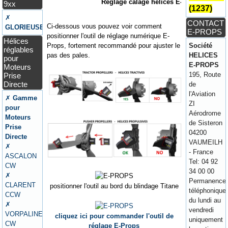
Réglage calage hélices E-Props
9xx
(1237)
✗
CONTACT
Ci-dessous vous pouvez voir comment
GLORIEUSE
E-PROPS
positionner l'outil de réglage numérique E-
Hélices
Props, fortement recommandé pour ajuster le
Société
réglables
pas des pales.
HELICES
pour
E-PROPS
Moteurs
195, Route
Prise
Directe
de
l'Aviation
✗
Gamme
ZI
pour
Aérodrome
Moteurs
de Sisteron
Prise
04200
Directe
VAUMEILH
✗
- France
ASCALON
Tel: 04 92
CW
34 00 00
✗
Permanence
CLARENT
positionner l'outil au bord du blindage Titane
téléphonique
CCW
du lundi au
✗
vendredi
VORPALINE
cliquez ici pour commander l'outil de
uniquement
CW
réglage E-Props