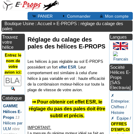
PANIER
Commander
Mon compte
Boutique Usine : Accueil
»
E-PROPS : réglage du calage des
pales
Trouvez
Langues
Réglage du calage des
votre
pales des hélices E-PROPS
hélice
Entrez le
nom de
Les hélices à pas réglable au sol E-PROPS
votre
Société
possèdent un fort
effet ESR
. Leur
Hélices E-
avion ici:
comportement est similaire à celui d'une
Props
hélice à pas variable en vol : haute efficacité
[SAS
de la combinaison moteur-hélice sur toute la
Electravia]
plage de vitesse de votre avion.
✗
Catalogue
Entreprise:
⇒ Pour obtenir cet effet ESR, le
GAMME
Chiffres /
réglage du pas des pales doit être
Hélices E-
Histoire
subtil et précis.
Props
13
✗ Equipe /
Hélices par
OFFRES
IMPORTANT:
ULM
nbre
D'EMPLOI
La mesure du régime moteur idéal se fait en