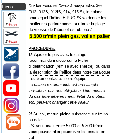
Sur les moteurs Rotax 4 temps série 9xx
Liens
(912, 912S, 912iS, 914, 915iS), le calage
pour lequel l'hélice E-PROPS va donner les
meilleures performances sur toute la plage
de vitesse de l'aéronef est obtenu à:
5.500 tr/min plein gaz, vol en palier
PROCEDURE:
1/
Ajuster le pas avec le calage
recommandé indiqué sur la Fiche
d'Identification (remise avec l'hélice), ou dans
la
description de l'hélice dans notre catalogue
, ou bien contactez notre équipe.
Le calage recommandé est une simple
indication, pas une obligation. Une mesure
du pas faite différemment, l'état du moteur,
etc, peuvent changer cette valeur.
2/
Au sol, mettre pleine puissance sur freins
ou cales.
- Si vous avez entre 5.000 et 5.800 tr/min,
vous pouvez aller poursuivre les essais en
vol.