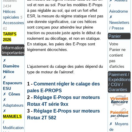
✗ Ateliers
modèles
vol et non au sol. Pour les modèles E-Props
/
1434
à pas réglable au sol, qui ont un fort effet
Aérodrome
Hélices
ESR, la mesure du régime statique n'est pas
✗
spéciales
5
une donnée significative, car ces hélices
Newsletters
Accessoires
sont conçues pour atteindre leur pleine
/ Presse
61
traction ou poussée juste après le début du
TARIFS
Panier
roulement au décollage, et non en statique.
2026
En statique, les pales des E-Props sont
Votre
Informations
légèrement décrochées.
Panier ne
Importantes
contient
✗
pas
Diamètre
L'ajustement du calage des pales dépend du
d'articles
Hélice
type de moteur de l'aéronef.
Paiement /
✗
Expéditions
Espaceurs
1 -
Comment régler le calage des
/ CGV /
ESU
Garanties
pales E-PROPS
✗
Cônes
2 -
Réglage E-Props sur moteurs
✗
Rotax 4T série 9xx
Adaptateurs
3 -
Réglage E-Props sur moteurs
✗
MANUELS
Rotax 2T 582
/
✗ Moyens
Modification
de