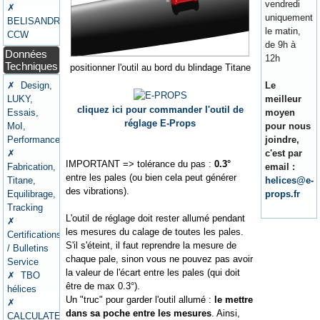
vendredi
✗
uniquement
BELISANDRE
le matin,
CCW
de 9h à
Données
12h
Techniques
positionner l'outil au bord du blindage Titane
✗ Design,
Le
LUKY,
meilleur
cliquez ici pour commander l'outil de
Essais,
moyen
réglage E-Props
MoI,
pour nous
Performances
joindre,
✗
c'est par
IMPORTANT => tolérance du pas :
0.3°
Fabrication,
email :
entre les pales (ou bien cela peut générer
Titane,
helices@e-
des vibrations).
Equilibrage,
props.fr
Tracking
L'outil de réglage doit rester allumé pendant
✗
les mesures du calage de toutes les pales.
Certifications
S'il s'éteint, il faut reprendre la mesure de
/ Bulletins
chaque pale, sinon vous ne pouvez pas avoir
Service
la valeur de l'écart entre les pales (qui doit
✗ TBO
être de max 0.3°).
hélices
Un "truc" pour garder l'outil allumé :
le mettre
✗
dans sa poche entre les mesures
. Ainsi,
CALCULATEURS