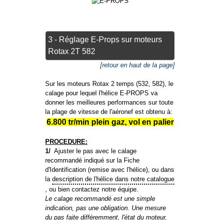
3 - Réglage E-Props sur moteurs
Rotax 2T 582
[retour en haut de la page]
Sur les moteurs Rotax 2 temps (532, 582), le
calage pour lequel l'hélice E-PROPS va
donner les meilleures performances sur toute
la plage de vitesse de l'aéronef est obtenu à:
6.800 tr/min plein gaz, vol en palier
PROCEDURE:
1/
Ajuster le pas avec le calage
recommandé indiqué sur la Fiche
d'Identification (remise avec l'hélice), ou dans
la
description de l'hélice dans notre catalogue
, ou bien contactez notre équipe.
Le calage recommandé est une simple
indication, pas une obligation. Une mesure
du pas faite différemment, l'état du moteur,