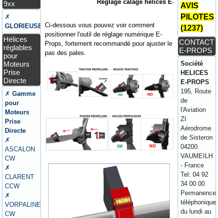
Réglage calage hélices E-Props
9xx
AVIS
PILOTES
✗
Ci-dessous vous pouvez voir comment
GLORIEUSE
(1237)
positionner l'outil de réglage numérique E-
Hélices
CONTACT
Props, fortement recommandé pour ajuster le
réglables
E-PROPS
pas des pales.
pour
Moteurs
Société
Prise
HELICES
Directe
E-PROPS
195, Route
✗
Gamme
de
pour
l'Aviation
Moteurs
ZI
Prise
Aérodrome
Directe
de Sisteron
✗
04200
ASCALON
VAUMEILH
CW
- France
✗
Tel: 04 92
CLARENT
34 00 00
CCW
Permanence
✗
téléphonique
VORPALINE
du lundi au
CW