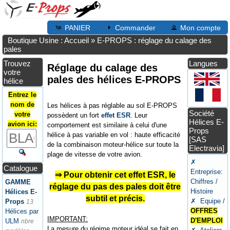
PANIER
Commander
Mon compte
Boutique Usine : Accueil
»
E-PROPS : réglage du calage des
pales
Trouvez
Langues
Réglage du calage des
votre
pales des hélices E-PROPS
hélice
Entrez le
nom de
Les hélices à pas réglable au sol E-PROPS
Société
votre
possèdent un fort
effet ESR
. Leur
Hélices E-
avion ici:
comportement est similaire à celui d'une
Props
hélice à pas variable en vol : haute efficacité
[SAS
de la combinaison moteur-hélice sur toute la
Electravia]
plage de vitesse de votre avion.
✗
Catalogue
Entreprise:
⇒ Pour obtenir cet effet ESR, le
Chiffres /
GAMME
réglage du pas des pales doit être
Histoire
Hélices E-
subtil et précis.
✗ Equipe /
Props
13
OFFRES
Hélices par
IMPORTANT:
D'EMPLOI
ULM
nbre
La mesure du régime moteur idéal se fait en