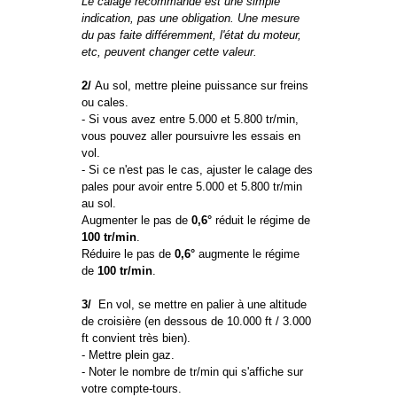
Le calage recommandé est une simple
indication, pas une obligation. Une mesure
du pas faite différemment, l'état du moteur,
etc, peuvent changer cette valeur.
2/
Au sol, mettre pleine puissance sur freins
ou cales.
- Si vous avez entre 5.000 et 5.800 tr/min,
vous pouvez aller poursuivre les essais en
vol.
- Si ce n'est pas le cas, ajuster le calage des
pales pour avoir entre 5.000 et 5.800 tr/min
au sol.
Augmenter le pas de
0,6°
réduit le régime de
100 tr/min
.
Réduire le pas de
0,6°
augmente le régime
de
100 tr/min
.
3/
En vol, se mettre en palier à une altitude
de croisière (en dessous de 10.000 ft / 3.000
ft convient très bien).
- Mettre plein gaz.
- Noter le nombre de tr/min qui s'affiche sur
votre compte-tours.