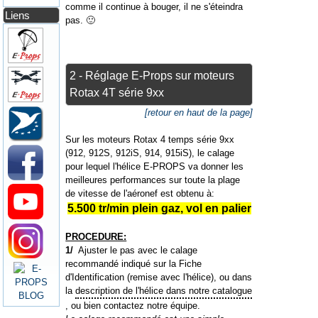
comme il continue à bouger, il ne s'éteindra
Liens
pas. 🙂
2 - Réglage E-Props sur moteurs
Rotax 4T série 9xx
[retour en haut de la page]
Sur les moteurs Rotax 4 temps série 9xx
(912, 912S, 912iS, 914, 915iS), le calage
pour lequel l'hélice E-PROPS va donner les
meilleures performances sur toute la plage
de vitesse de l'aéronef est obtenu à:
5.500 tr/min plein gaz, vol en palier
PROCEDURE:
1/
Ajuster le pas avec le calage
recommandé indiqué sur la Fiche
d'Identification (remise avec l'hélice), ou dans
la
description de l'hélice dans notre catalogue
, ou bien contactez notre équipe.