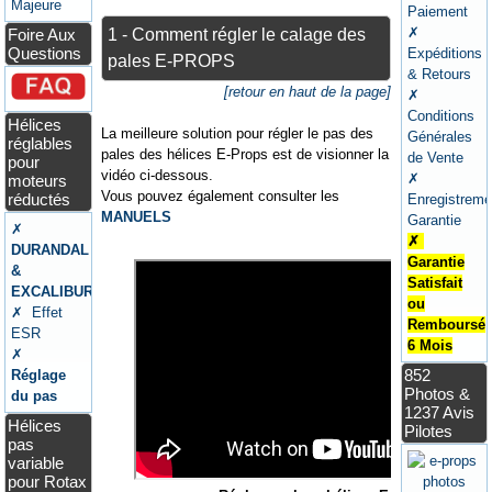
Majeure
Paiement
✗
1 - Comment régler le calage des
Foire Aux
Questions
Expéditions
pales E-PROPS
& Retours
[retour en haut de la page]
✗
Conditions
Hélices
La meilleure solution pour régler le pas des
Générales
réglables
pales des hélices E-Props est de visionner la
de Vente
pour
vidéo ci-dessous.
✗
moteurs
Vous pouvez également consulter les
réductés
Enregistreme
MANUELS
Garantie
✗
✗
DURANDAL
Garantie
&
Satisfait
EXCALIBUR
ou
✗ Effet
Remboursé
ESR
6 Mois
✗
852
Réglage
Photos &
du pas
1237 Avis
Hélices
Pilotes
pas
variable
pour Rotax