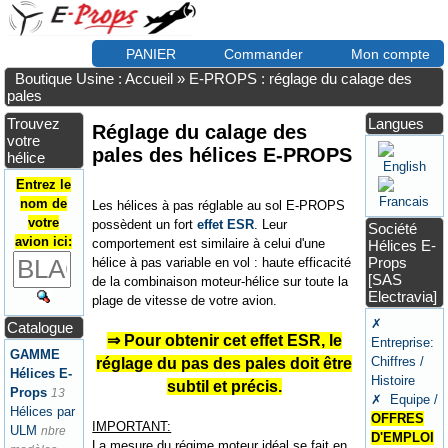
PANIER
Commander
Mon compte
Boutique Usine : Accueil
»
E-PROPS : réglage du calage des
pales
Trouvez
Langues
Réglage du calage des
votre
pales des hélices E-PROPS
hélice
Entrez le
nom de
Les hélices à pas réglable au sol E-PROPS
votre
possèdent un fort
effet ESR
. Leur
Société
avion ici:
comportement est similaire à celui d'une
Hélices E-
Props
hélice à pas variable en vol : haute efficacité
[SAS
de la combinaison moteur-hélice sur toute la
Electravia]
plage de vitesse de votre avion.
✗
Catalogue
⇒ Pour obtenir cet effet ESR, le
Entreprise:
GAMME
Chiffres /
réglage du pas des pales doit être
Hélices E-
Histoire
subtil et précis.
Props
13
✗ Equipe /
Hélices par
OFFRES
IMPORTANT:
ULM
nbre
D'EMPLOI
La mesure du régime moteur idéal se fait en