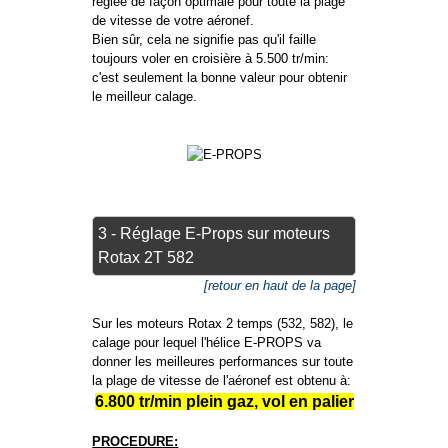
réglée de façon optimale pour toute la plage
de vitesse de votre aéronef.
Bien sûr, cela ne signifie pas qu'il faille
toujours voler en croisière à 5.500 tr/min:
c'est seulement la bonne valeur pour obtenir
le meilleur calage.
3 - Réglage E-Props sur moteurs
Rotax 2T 582
[retour en haut de la page]
Sur les moteurs Rotax 2 temps (532, 582), le
calage pour lequel l'hélice E-PROPS va
donner les meilleures performances sur toute
la plage de vitesse de l'aéronef est obtenu à:
6.800 tr/min plein gaz, vol en palier
PROCEDURE: