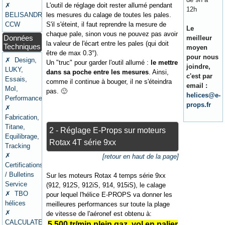
✗
L'outil de réglage doit rester allumé pendant
12h
BELISANDRE
les mesures du calage de toutes les pales.
CCW
S'il s'éteint, il faut reprendre la mesure de
Le
chaque pale, sinon vous ne pouvez pas avoir
Données
meilleur
la valeur de l'écart entre les pales (qui doit
Techniques
moyen
être de max 0.3°).
pour nous
✗ Design,
Un "truc" pour garder l'outil allumé :
le mettre
joindre,
LUKY,
dans sa poche entre les mesures
. Ainsi,
c'est par
Essais,
comme il continue à bouger, il ne s'éteindra
email :
MoI,
pas. 🙂
helices@e-
Performances
props.fr
✗
Fabrication,
Titane,
2 - Réglage E-Props sur moteurs
Equilibrage,
Rotax 4T série 9xx
Tracking
✗
[retour en haut de la page]
Certifications
/ Bulletins
Sur les moteurs Rotax 4 temps série 9xx
Service
(912, 912S, 912iS, 914, 915iS), le calage
✗ TBO
pour lequel l'hélice E-PROPS va donner les
hélices
meilleures performances sur toute la plage
✗
de vitesse de l'aéronef est obtenu à:
CALCULATEURS
5.500 tr/min plein gaz, vol en palier