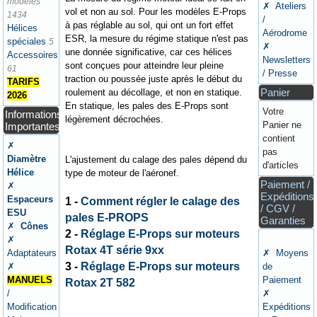
modèles
✗ Ateliers
vol et non au sol. Pour les modèles E-Props
1434
/
à pas réglable au sol, qui ont un fort effet
Hélices
Aérodrome
ESR, la mesure du régime statique n'est pas
spéciales
5
✗
une donnée significative, car ces hélices
Accessoires
Newsletters
sont conçues pour atteindre leur pleine
61
/ Presse
traction ou poussée juste après le début du
TARIFS
Panier
roulement au décollage, et non en statique.
2026
En statique, les pales des E-Props sont
Votre
Informations
légèrement décrochées.
Panier ne
Importantes
contient
✗
pas
Diamètre
L'ajustement du calage des pales dépend du
d'articles
Hélice
type de moteur de l'aéronef.
Paiement /
✗
Expéditions
Espaceurs
1 -
Comment régler le calage des
/ CGV /
ESU
pales E-PROPS
Garanties
✗
Cônes
2 -
Réglage E-Props sur moteurs
✗
Rotax 4T série 9xx
Adaptateurs
✗ Moyens
3 -
Réglage E-Props sur moteurs
✗
de
MANUELS
Paiement
Rotax 2T 582
/
✗
Modification
Expéditions