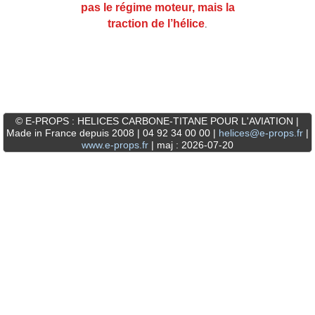
pas le régime moteur, mais la
traction de l’hélice
.
© E-PROPS : HELICES CARBONE-TITANE POUR L'AVIATION |
Made in France depuis 2008 | 04 92 34 00 00 |
helices@e-props.fr
|
www.e-props.fr
| maj : 2026-07-20