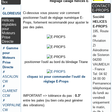
Réglage calage hélices E-Props
9xx
CONTACT
✗
E-PROPS
Ci-dessous vous pouvez voir comment
GLORIEUSE
Société
positionner l'outil de réglage numérique E-
Hélices
HELICES
Props, fortement recommandé pour ajuster le
réglables
E-PROPS
pas des pales.
pour
195, Route
Moteurs
de
Prise
l'Aviation
Directe
ZI
✗
Gamme
Aérodrome
pour
de Sisteron
Moteurs
04200
positionner l'outil au bord du blindage Titane
Prise
VAUMEILH
Directe
- France
✗
Tel: 04 92
ASCALON
cliquez ici pour commander l'outil de
34 00 00
CW
réglage E-Props
Permanence
✗
téléphonique
CLARENT
du lundi au
CCW
IMPORTANT => tolérance du pas :
0.3°
vendredi
✗
entre les pales (ou bien cela peut générer
uniquement
VORPALINE
des vibrations).
le matin,
CW
de 9h à