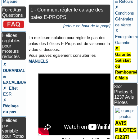
Majeure
& Retours
✗
1 - Comment régler le calage des
Foire Aux
Conditions
Questions
pales E-PROPS
Générales
de Vente
[retour en haut de la page]
✗
Hélices
Enregistreme
La meilleure solution pour régler le pas des
réglables
Garantie
pales des hélices E-Props est de visionner la
pour
✗
vidéo ci-dessous.
moteurs
Garantie
Vous pouvez également consulter les
réductés
Satisfait
MANUELS
✗
ou
DURANDAL
Remboursé
&
6 Mois
EXCALIBUR
852
✗ Effet
Photos &
ESR
1237 Avis
✗
Pilotes
Réglage
du pas
Hélices
AVIS
pas
PILOTES
variable
pour Rotax
(1237)