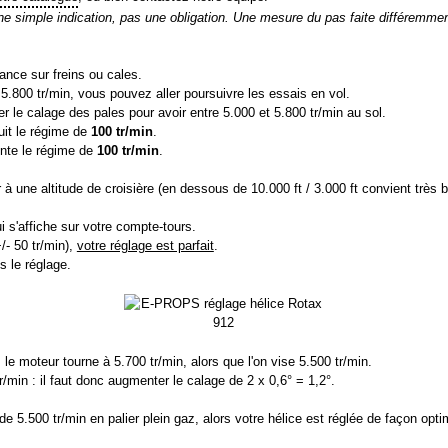
simple indication, pas une obligation. Une mesure du pas faite différemment,
.
ance sur freins ou cales.
 5.800 tr/min, vous pouvez aller poursuivre les essais en vol.
ter le calage des pales pour avoir entre 5.000 et 5.800 tr/min au sol.
uit le régime de
100 tr/min
.
te le régime de
100 tr/min
.
à une altitude de croisière (en dessous de 10.000 ft / 3.000 ft convient très b
i s'affiche sur votre compte-tours.
/- 50 tr/min),
votre réglage est parfait
.
s le réglage.
 le moteur tourne à 5.700 tr/min, alors que l'on vise 5.500 tr/min.
r/min : il faut donc augmenter le calage de 2 x 0,6° = 1,2°.
e 5.500 tr/min en palier plein gaz, alors votre hélice est réglée de façon opti