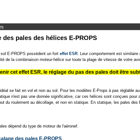
es
e des pales des hélices E-PROPS
au sol E-PROPS possèdent un fort
effet ESR
. Leur comportement est similaire 
cité de la combinaison moteur-hélice sur toute la plage de vitesse de votre avi
nir cet effet ESR, le réglage du pas des pales doit être subti
éal se fait en vol et non au sol. Pour les modèles E-Props à pas réglable au s
ique n'est pas une donnée significative, car ces hélices sont conçues pour att
ut du roulement au décollage, et non en statique. En statique, les pales des
ales dépend du type de moteur de l'aéronef.
calage des pales E-PROPS