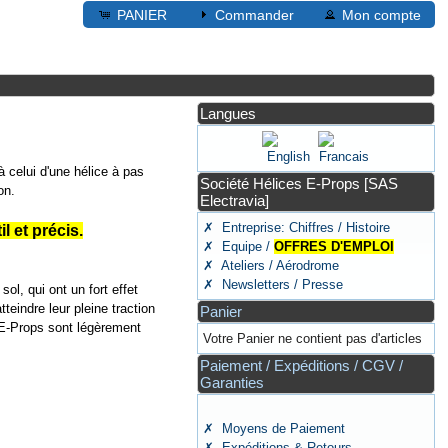
PANIER
Commander
Mon compte
Langues
à celui d'une hélice à pas
Société Hélices E-Props [SAS
on.
Electravia]
✗ Entreprise: Chiffres / Histoire
l et précis.
✗ Equipe /
OFFRES D'EMPLOI
✗ Ateliers / Aérodrome
✗ Newsletters / Presse
ol, qui ont un fort effet
eindre leur pleine traction
Panier
 E-Props sont légèrement
Votre Panier ne contient pas d'articles
Paiement / Expéditions / CGV /
Garanties
✗ Moyens de Paiement
✗ Expéditions & Retours