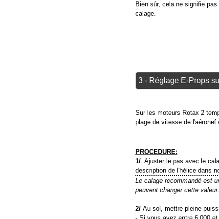
Bien sûr, cela ne signifie pas 
calage.
3 - Réglage E-Props s
Sur les moteurs Rotax 2 temps
plage de vitesse de l'aéronef 
PROCEDURE:
1/
Ajuster le pas avec le cala
description de l'hélice dans n
Le calage recommandé est une 
peuvent changer cette valeur
2/
Au sol, mettre pleine puiss
- Si vous avez entre 6.000 et