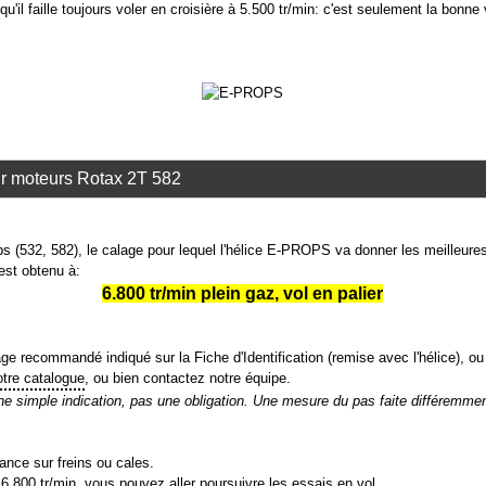
qu'il faille toujours voler en croisière à 5.500 tr/min: c'est seulement la bonne 
ur moteurs Rotax 2T 582
 (532, 582), le calage pour lequel l'hélice E-PROPS va donner les meilleure
est obtenu à:
6.800 tr/min plein gaz, vol en palier
ge recommandé indiqué sur la Fiche d'Identification (remise avec l'hélice), ou
otre catalogue
, ou bien contactez notre équipe.
simple indication, pas une obligation. Une mesure du pas faite différemment,
.
ance sur freins ou cales.
 6.800 tr/min, vous pouvez aller poursuivre les essais en vol.