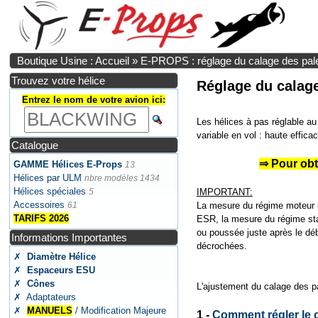
Boutique Usine : Accueil
»
E-PROPS : réglage du calage des pal
Trouvez votre hélice
Réglage du calag
Entrez le nom de votre avion ici:
Les hélices à pas réglable 
variable en vol : haute effica
Catalogue
⇒ Pour obte
GAMME Hélices E-Props
13
Hélices par ULM
nbre modèles 1434
Hélices spéciales
5
IMPORTANT:
Accessoires
61
La mesure du régime moteur id
TARIFS 2026
ESR, la mesure du régime stat
ou poussée juste après le déb
Informations Importantes
décrochées.
✗
Diamètre Hélice
✗
Espaceurs ESU
✗
Cônes
L'ajustement du calage des p
✗ Adaptateurs
✗
MANUELS
/ Modification Majeure
1 -
Comment régler le 