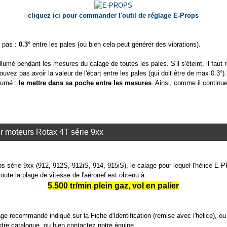
cliquez ici pour commander l'outil de réglage E-Props
 pas :
0.3°
entre les pales (ou bien cela peut générer des vibrations).
 allumé pendant les mesures du calage de toutes les pales. S'il s'éteint, il faut
vez pas avoir la valeur de l'écart entre les pales (qui doit être de max 0.3°).
llumé :
le mettre dans sa poche entre les mesures
. Ainsi, comme il continue
r moteurs Rotax 4T série 9xx
s série 9xx (912, 912S, 912iS, 914, 915iS), le calage pour lequel l'hélice E
oute la plage de vitesse de l'aéronef est obtenu à:
5.500 tr/min plein gaz, vol en palier
ge recommandé indiqué sur la Fiche d'Identification (remise avec l'hélice), ou
otre catalogue
, ou bien contactez notre équipe.