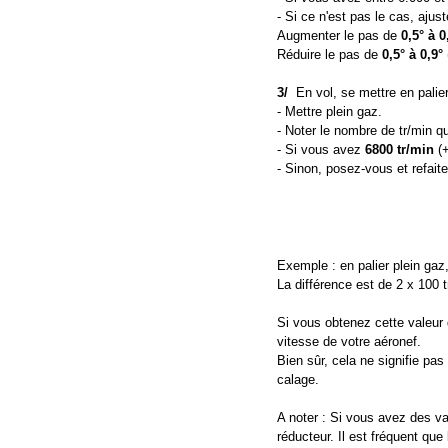
- Si ce n'est pas le cas, ajus
Augmenter le pas de
0,5° à 0
Réduire le pas de
0,5° à 0,9°
3/
En vol, se mettre en palier 
- Mettre plein gaz.
- Noter le nombre de tr/min qu
- Si vous avez
6800 tr/min
(+
- Sinon, posez-vous et refaite
Exemple : en palier plein gaz,
La différence est de 2 x 100 tr
Si vous obtenez cette valeur d
vitesse de votre aéronef.
Bien sûr, cela ne signifie pas 
calage.
A noter : Si vous avez des va
réducteur. Il est fréquent qu