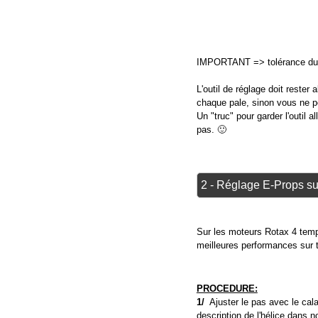
IMPORTANT => tolérance du
L'outil de réglage doit rester
chaque pale, sinon vous ne pou
Un "truc" pour garder l'outil a
pas. 🙂
2 - Réglage E-Props su
Sur les moteurs Rotax 4 temp
meilleures performances sur t
PROCEDURE:
1/
Ajuster le pas avec le cala
description de l'hélice dans n