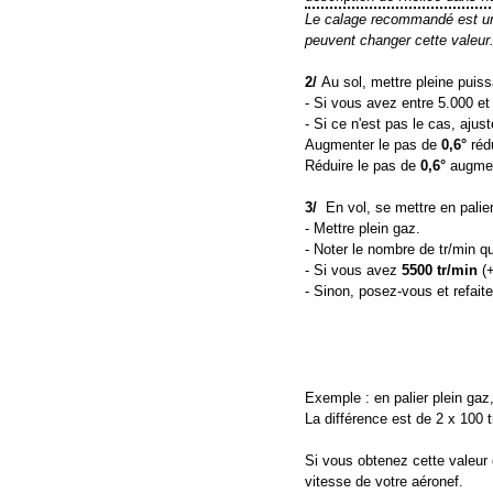
Le calage recommandé est une 
peuvent changer cette valeur
2/
Au sol, mettre pleine puiss
- Si vous avez entre 5.000 et
- Si ce n'est pas le cas, ajus
Augmenter le pas de
0,6°
réd
Réduire le pas de
0,6°
augmen
3/
En vol, se mettre en palier 
- Mettre plein gaz.
- Noter le nombre de tr/min qu
- Si vous avez
5500 tr/min
(+
- Sinon, posez-vous et refaite
Exemple : en palier plein gaz,
La différence est de 2 x 100 t
Si vous obtenez cette valeur d
vitesse de votre aéronef.