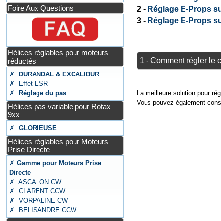
Foire Aux Questions
2 -
Réglage E-Props su
3 -
Réglage E-Props su
Hélices réglables pour moteurs
1 - Comment régler le
réductés
✗
DURANDAL & EXCALIBUR
✗ Effet ESR
La meilleure solution pour ré
✗
Réglage du pas
Vous pouvez également consu
Hélices pas variable pour Rotax
9xx
✗
GLORIEUSE
Hélices réglables pour Moteurs
Prise Directe
✗
Gamme pour Moteurs Prise
Directe
✗ ASCALON CW
✗ CLARENT CCW
✗ VORPALINE CW
✗ BELISANDRE CCW