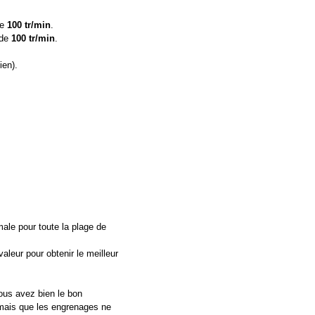
de
100 tr/min
.
 de
100 tr/min
.
ien).
male pour toute la plage de
valeur pour obtenir le meilleur
vous avez bien le bon
, mais que les engrenages ne