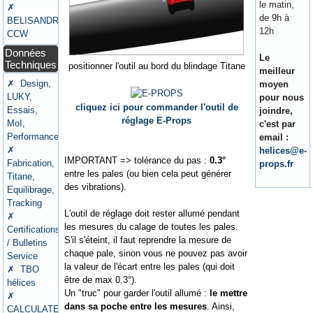
le matin,
✗
de 9h à
BELISANDRE
12h
CCW
Données
Le
Techniques
positionner l'outil au bord du blindage Titane
meilleur
✗ Design,
moyen
LUKY,
pour nous
cliquez ici pour commander l'outil de
Essais,
joindre,
réglage E-Props
MoI,
c'est par
Performances
email :
✗
helices@e-
IMPORTANT => tolérance du pas :
0.3°
Fabrication,
props.fr
entre les pales (ou bien cela peut générer
Titane,
des vibrations).
Equilibrage,
Tracking
L'outil de réglage doit rester allumé pendant
✗
les mesures du calage de toutes les pales.
Certifications
S'il s'éteint, il faut reprendre la mesure de
/ Bulletins
chaque pale, sinon vous ne pouvez pas avoir
Service
la valeur de l'écart entre les pales (qui doit
✗ TBO
être de max 0.3°).
hélices
Un "truc" pour garder l'outil allumé :
le mettre
✗
dans sa poche entre les mesures
. Ainsi,
CALCULATEURS