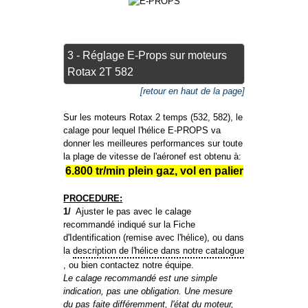
3 - Réglage E-Props sur moteurs
Rotax 2T 582
[retour en haut de la page]
Sur les moteurs Rotax 2 temps (532, 582), le
calage pour lequel l'hélice E-PROPS va
donner les meilleures performances sur toute
la plage de vitesse de l'aéronef est obtenu à:
6.800 tr/min plein gaz, vol en palier
PROCEDURE:
1/
Ajuster le pas avec le calage
recommandé indiqué sur la Fiche
d'Identification (remise avec l'hélice), ou dans
la
description de l'hélice dans notre catalogue
, ou bien contactez notre équipe.
Le calage recommandé est une simple
indication, pas une obligation. Une mesure
du pas faite différemment, l'état du moteur,