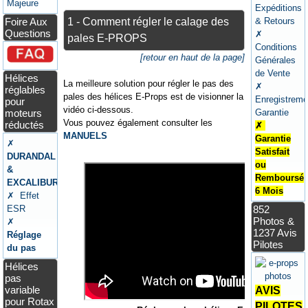
Majeure
Expéditions
1 - Comment régler le calage des
Foire Aux
& Retours
Questions
✗
pales E-PROPS
Conditions
[retour en haut de la page]
Générales
de Vente
Hélices
La meilleure solution pour régler le pas des
✗
réglables
pales des hélices E-Props est de visionner la
Enregistreme
pour
vidéo ci-dessous.
moteurs
Garantie
Vous pouvez également consulter les
réductés
✗
MANUELS
Garantie
✗
Satisfait
DURANDAL
ou
&
Remboursé
EXCALIBUR
6 Mois
✗ Effet
ESR
852
Photos &
✗
1237 Avis
Réglage
Pilotes
du pas
Hélices
pas
variable
AVIS
pour Rotax
PILOTES