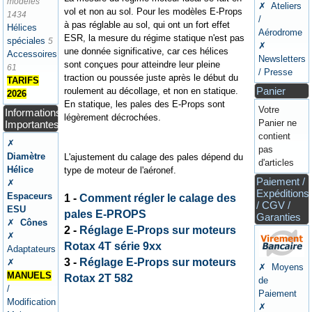
modèles
✗ Ateliers
vol et non au sol. Pour les modèles E-Props
1434
/
à pas réglable au sol, qui ont un fort effet
Hélices
Aérodrome
ESR, la mesure du régime statique n'est pas
spéciales
5
✗
une donnée significative, car ces hélices
Accessoires
Newsletters
sont conçues pour atteindre leur pleine
61
/ Presse
traction ou poussée juste après le début du
TARIFS
Panier
roulement au décollage, et non en statique.
2026
En statique, les pales des E-Props sont
Votre
Informations
légèrement décrochées.
Panier ne
Importantes
contient
✗
pas
Diamètre
L'ajustement du calage des pales dépend du
d'articles
Hélice
type de moteur de l'aéronef.
Paiement /
✗
Expéditions
Espaceurs
1 -
Comment régler le calage des
/ CGV /
ESU
pales E-PROPS
Garanties
✗
Cônes
2 -
Réglage E-Props sur moteurs
✗
Rotax 4T série 9xx
Adaptateurs
3 -
Réglage E-Props sur moteurs
✗
✗ Moyens
MANUELS
Rotax 2T 582
de
/
Paiement
Modification
✗