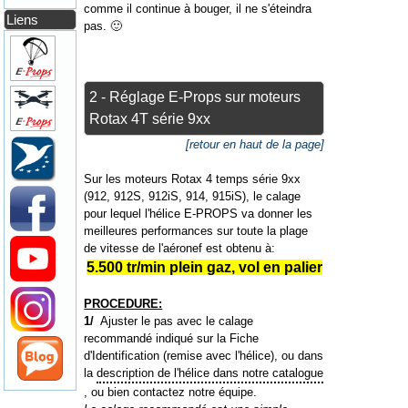
comme il continue à bouger, il ne s'éteindra
Liens
pas. 🙂
2 - Réglage E-Props sur moteurs
Rotax 4T série 9xx
[retour en haut de la page]
Sur les moteurs Rotax 4 temps série 9xx
(912, 912S, 912iS, 914, 915iS), le calage
pour lequel l'hélice E-PROPS va donner les
meilleures performances sur toute la plage
de vitesse de l'aéronef est obtenu à:
5.500 tr/min plein gaz, vol en palier
PROCEDURE:
1/
Ajuster le pas avec le calage
recommandé indiqué sur la Fiche
d'Identification (remise avec l'hélice), ou dans
la
description de l'hélice dans notre catalogue
, ou bien contactez notre équipe.