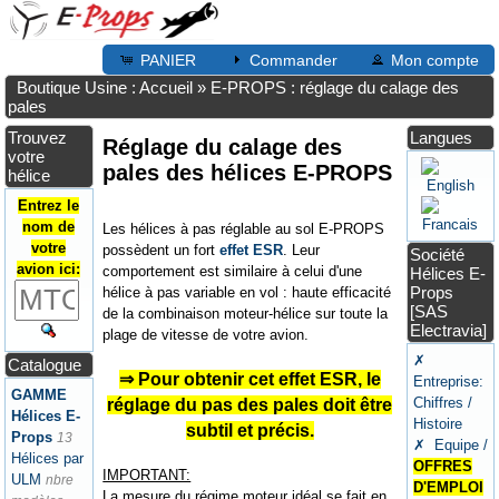
PANIER
Commander
Mon compte
Boutique Usine : Accueil
»
E-PROPS : réglage du calage des
pales
Trouvez
Langues
Réglage du calage des
votre
pales des hélices E-PROPS
hélice
Entrez le
nom de
Les hélices à pas réglable au sol E-PROPS
votre
possèdent un fort
effet ESR
. Leur
Société
avion ici:
comportement est similaire à celui d'une
Hélices E-
Props
hélice à pas variable en vol : haute efficacité
[SAS
de la combinaison moteur-hélice sur toute la
Electravia]
plage de vitesse de votre avion.
✗
Catalogue
⇒ Pour obtenir cet effet ESR, le
Entreprise:
GAMME
Chiffres /
réglage du pas des pales doit être
Hélices E-
Histoire
subtil et précis.
Props
13
✗ Equipe /
Hélices par
OFFRES
IMPORTANT:
ULM
nbre
D'EMPLOI
La mesure du régime moteur idéal se fait en