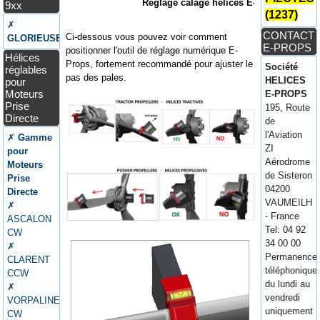
Réglage calage hélices E-Props
9xx
(1237)
✗
CONTACT
Ci-dessous vous pouvez voir comment
GLORIEUSE
E-PROPS
positionner l'outil de réglage numérique E-
Hélices
Props, fortement recommandé pour ajuster le
Société
réglables
pas des pales.
HELICES
pour
Moteurs
E-PROPS
Prise
195, Route
Directe
de
l'Aviation
✗
Gamme
ZI
pour
Aérodrome
Moteurs
de Sisteron
Prise
04200
Directe
VAUMEILH
✗
- France
ASCALON
Tel: 04 92
CW
34 00 00
✗
Permanence
CLARENT
téléphonique
CCW
du lundi au
✗
vendredi
VORPALINE
uniquement
CW