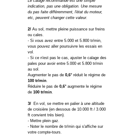
Le calage recommandé est une simple
indication, pas une obligation. Une mesure
du pas faite différemment, l'état du moteur,
etc, peuvent changer cette valeur.
2/
Au sol, mettre pleine puissance sur freins
ou cales.
- Si vous avez entre 5.000 et 5.800 tr/min,
vous pouvez aller poursuivre les essais en
vol.
- Si ce n'est pas le cas, ajuster le calage des
pales pour avoir entre 5.000 et 5.800 tr/min
au sol.
Augmenter le pas de
0,6°
réduit le régime de
100 tr/min
.
Réduire le pas de
0,6°
augmente le régime
de
100 tr/min
.
3/
En vol, se mettre en palier à une altitude
de croisière (en dessous de 10.000 ft / 3.000
ft convient très bien).
- Mettre plein gaz.
- Noter le nombre de tr/min qui s'affiche sur
votre compte-tours.