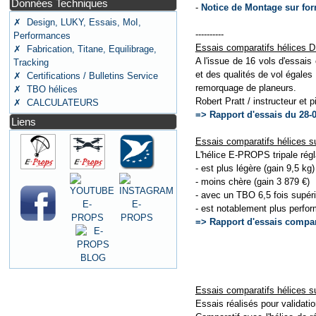
Données Techniques
-
Notice de Montage sur for
✗ Design, LUKY, Essais, MoI,
----------
Performances
Essais comparatifs hélice
✗ Fabrication, Titane, Equilibrage,
A l'issue de 16 vols d'essa
Tracking
et des qualités de vol égale
✗ Certifications / Bulletins Service
remorquage de planeurs.
✗ TBO hélices
Robert Pratt / instructeur et 
✗ CALCULATEURS
=> Rapport d'essais du 28-
Liens
Essais comparatifs hélices s
L'hélice E-PROPS tripale régl
- est plus légère (gain 9,5 kg)
- moins chère (gain 3 879 €)
- avec un TBO 6,5 fois supér
- est notablement plus perfo
=> Rapport d'essais comp
Essais comparatifs hélices
Essais réalisés pour validat