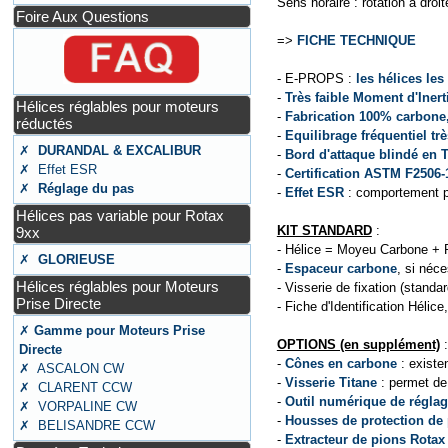
Sens horaire : rotation à droit
Foire Aux Questions
=>
FICHE TECHNIQUE
- E-PROPS :
les hélices le
-
Très faible Moment d'Inert
Hélices réglables pour moteurs
-
Fabrication 100% carbone
réductés
-
Equilibrage fréquentiel trè
✗
DURANDAL & EXCALIBUR
-
Bord d'attaque blindé en 
✗ Effet ESR
-
Certification ASTM F2506-
✗
Réglage du pas
-
Effet ESR
: comportement pr
Hélices pas variable pour Rotax
KIT STANDARD
:
9xx
- Hélice = Moyeu Carbone + 
✗
GLORIEUSE
-
Espaceur carbone
, si néce
Hélices réglables pour Moteurs
- Visserie de fixation (standar
Prise Directe
- Fiche d'Identification Hélice
✗
Gamme pour Moteurs Prise
OPTIONS (en supplément)
:
Directe
-
Cônes en carbone
: existe
✗ ASCALON CW
-
Visserie Titane
: permet de 
✗ CLARENT CCW
-
Outil numérique de régla
✗ VORPALINE CW
-
Housses de protection de 
✗ BELISANDRE CCW
-
Extracteur de pions Rotax