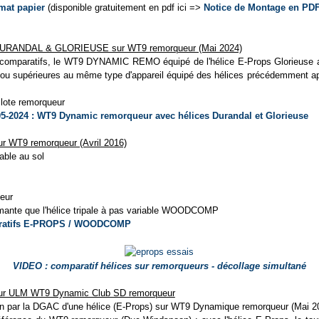
mat papier
(disponible gratuitement en pdf ici =>
Notice de Montage en PD
s DURANDAL & GLORIEUSE sur WT9 remorqueur (Mai 2024)
is comparatifs, le WT9 DYNAMIC REMO équipé de l'hélice E-Props Glorieuse
s ou supérieures au même type d'appareil équipé des hélices précédemment 
pilote remorqueur
05-2024 : WT9 Dynamic remorqueur avec hélices Durandal et Glorieuse
ur WT9 remorqueur (Avril 2016)
able au sol
ieur
rmante que l'hélice tripale à pas variable WOODCOMP
aratifs E-PROPS / WOODCOMP
VIDEO : comparatif hélices sur remorqueurs - décollage simultané
 sur ULM WT9 Dynamic Club SD remorqueur
ion par la DGAC d'une hélice (E-Props) sur WT9 Dynamique remorqueur (Mai 2