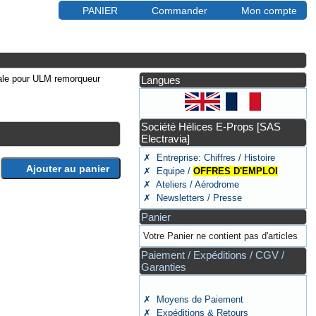
PANIER
Commander
Mon compte
Langues
Société Hélices E-Props [SAS
Electravia]
✗ Entreprise: Chiffres / Histoire
Ajouter au panier
✗ Equipe /
OFFRES D'EMPLOI
✗ Ateliers / Aérodrome
✗ Newsletters / Presse
Panier
Votre Panier ne contient pas d'articles
Paiement / Expéditions / CGV /
Garanties
✗ Moyens de Paiement
✗ Expéditions & Retours