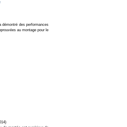
F
 a démontré des performances
approuvées au montage pour le
014)