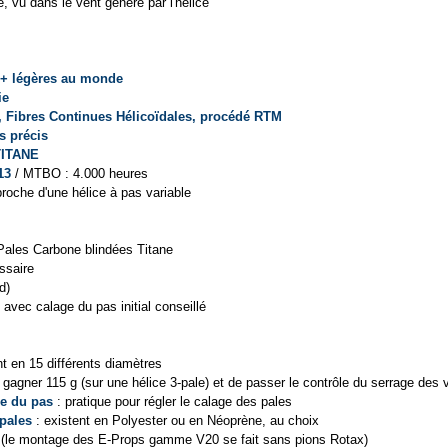
e, vu dans le vent généré par l'hélice
s + légères au monde
ie
, Fibres Continues Hélicoïdales, procédé RTM
s précis
TITANE
13
/ MTBO : 4.000 heures
oche d'une hélice à pas variable
Pales Carbone blindées Titane
ssaire
d)
, avec calage du pas initial conseillé
nt en 15 différents diamètres
gagner 115 g (sur une hélice 3-pale) et de passer le contrôle du serrage des 
ge du pas
: pratique pour régler le calage des pales
pales
: existent en Polyester ou en Néoprène, au choix
(le montage des E-Props gamme V20 se fait sans pions Rotax)