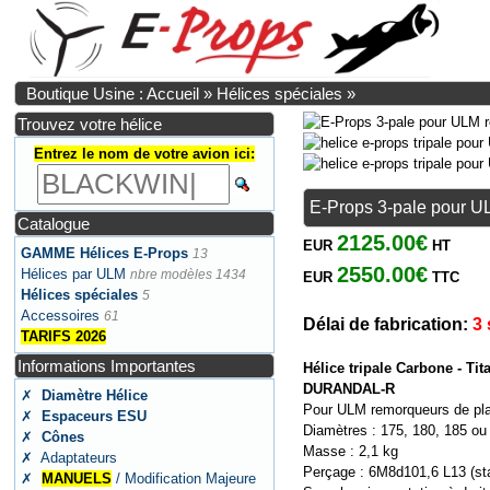
Boutique Usine : Accueil
»
Hélices spéciales
»
Trouvez votre hélice
Entrez le nom de votre avion ici:
E-Props 3-pale pour U
Catalogue
2125.00€
EUR
HT
GAMME Hélices E-Props
13
2550.00€
Hélices par ULM
nbre modèles 1434
EUR
TTC
Hélices spéciales
5
Accessoires
61
Délai de fabrication:
3
TARIFS 2026
Informations Importantes
Hélice tripale Carbone - Tit
DURANDAL-R
✗
Diamètre Hélice
Pour ULM remorqueurs de pla
✗
Espaceurs ESU
Diamètres : 175, 180, 185 o
✗
Cônes
Masse : 2,1 kg
✗ Adaptateurs
Perçage : 6M8d101,6 L13 (st
✗
MANUELS
/ Modification Majeure