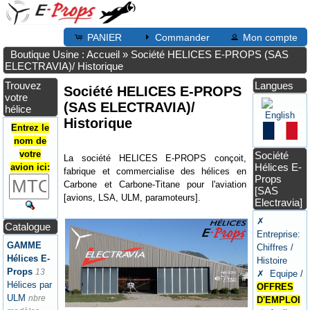
PANIER
Commander
Mon compte
Boutique Usine : Accueil
»
Société HELICES E-PROPS (SAS
ELECTRAVIA)/ Historique
Trouvez
Langues
Société HELICES E-PROPS
votre
(SAS ELECTRAVIA)/
hélice
Historique
Entrez le
nom de
votre
Société
La société HELICES E-PROPS conçoit,
Hélices E-
avion ici:
fabrique et commercialise des hélices en
Props
Carbone et Carbone-Titane pour l'aviation
[SAS
[avions, LSA, ULM, paramoteurs].
Electravia]
✗
Catalogue
Entreprise:
GAMME
Chiffres /
Hélices E-
Histoire
Props
13
✗ Equipe /
Hélices par
OFFRES
ULM
nbre
D'EMPLOI