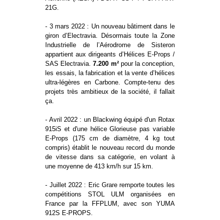
21G.
- 3 mars 2022 : Un nouveau bâtiment dans le
giron d’Electravia. Désormais toute la Zone
Industrielle de l’Aérodrome de Sisteron
appartient aux dirigeants d’Hélices E-Props /
SAS Electravia.
7.200 m²
pour la conception,
les essais, la fabrication et la vente d’hélices
ultra-légères en Carbone. Compte-tenu des
projets très ambitieux de la société, il fallait
ça.
- Avril 2022 : un Blackwing équipé d'un Rotax
915iS et d'une hélice Glorieuse pas variable
E-Props (175 cm de diamètre, 4 kg tout
compris) établit le nouveau record du monde
de vitesse dans sa catégorie, en volant à
une moyenne de 413 km/h sur 15 km.
- Juillet 2022 : Eric Grare remporte toutes les
compétitions STOL ULM organisées en
France par la FFPLUM, avec son YUMA
912S E-PROPS.