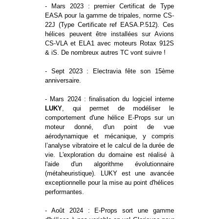
- Mars 2023 : premier Certificat de Type
EASA pour la gamme de tripales, norme CS-
22J (Type Certificate ref EASA.P.512). Ces
hélices peuvent être installées sur Avions
CS-VLA et ELA1 avec moteurs Rotax 912S
& iS. De nombreux autres TC vont suivre !
- Sept 2023 : Electravia fête son 15ème
anniversaire.
- Mars 2024 : finalisation du logiciel interne
LUKY
, qui permet de modéliser le
comportement d'une hélice E-Props sur un
moteur donné, d'un point de vue
aérodynamique et mécanique, y compris
l’analyse vibratoire et le calcul de la durée de
vie. L'exploration du domaine est réalisé à
l'aide d'un algorithme évolutionnaire
(métaheuristique). LUKY est une avancée
exceptionnelle pour la mise au point d'hélices
performantes.
- Août 2024 : E-Props sort une gamme