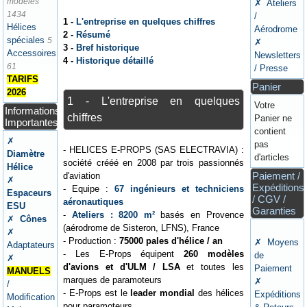
modèles
✗ Ateliers
1434
/
1 -
L'entreprise en quelques chiffres
Hélices
Aérodrome
2 -
Résumé
spéciales
5
✗
3 -
Bref historique
Accessoires
Newsletters
4 -
Historique détaillé
61
/ Presse
TARIFS
Panier
2026
1 - L'entreprise en quelques
Votre
Informations
chiffres
Panier ne
Importantes
contient
✗
pas
- HELICES E-PROPS (SAS ELECTRAVIA) :
Diamètre
d'articles
société crééé en 2008 par trois passionnés
Hélice
Paiement /
d'aviation
✗
Expéditions
- Equipe :
67 ingénieurs et techniciens
Espaceurs
/ CGV /
aéronautiques
ESU
Garanties
-
Ateliers : 8200 m²
basés en Provence
✗
Cônes
(aérodrome de Sisteron, LFNS), France
✗
- Production :
75000 pales d'hélice / an
✗ Moyens
Adaptateurs
- Les E-Props équipent
260 modèles
de
✗
d'avions et d'ULM / LSA
et toutes les
Paiement
MANUELS
marques de paramoteurs
✗
/
- E-Props est le
leader mondial
des hélices
Expéditions
Modification
pour paramoteurs