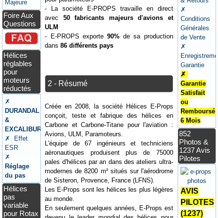
& Retours
Majeure
- La société E-PROPS travaille en direct
✗
Foire Aux
avec
50 fabricants majeurs d'avions et
Conditions
Questions
ULM
Générales
- E-PROPS exporte
90%
de sa production
de Vente
dans
86 différents pays
✗
Hélices
Enregistreme
réglables
Garantie
pour
✗
moteurs
2 - Résumé
Garantie
réductés
Satisfait
✗
ou
Créée en 2008, la société Hélices E-Props
DURANDAL
Remboursé
conçoit, teste et fabrique des hélices en
&
6 Mois
Carbone et Carbone-Titane pour l'aviation :
EXCALIBUR
852
Avions, ULM, Paramoteurs.
✗ Effet
Photos &
L'équipe de 67 ingénieurs et techniciens
ESR
1237 Avis
aéronautiques produisent plus de 75000
✗
Pilotes
pales d'hélices par an dans des ateliers ultra-
Réglage
modernes de 8200 m² situés sur l'aérodrome
du pas
de Sisteron, Provence, France (LFNS).
Hélices
Les E-Props sont les hélices les plus légères
AVIS
pas
au monde.
PILOTES
variable
En seulement quelques années, E-Props est
pour Rotax
(1237)
devenu le leader mondial des hélices pour