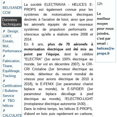
✗
12h
La société ELECTRAVIA - HELICES E-
BELISANDRE
PROPS est également connue pour les
CCW
Le
systèmes de motorisations électriques
meilleur
Données
destinés à l'aviation de loisir, ainsi que pour
moyen
Techniques
les aéronefs équipés de ces nouveaux
pour nous
systèmes de propulsion performants et
✗ Design,
joindre,
silencieux qu'elle a réalisés entre 2008 et
LUKY,
c'est par
2014.
Essais,
email :
En 6 ans,
plus de 70 aéronefs à
MoI,
helices@e-
motorisation électrique ont été mis au
Performances
props.fr
point par l'équipe
, dont le célèbre
✗
"ELECTRA" (1er avion 100% électrique au
Fabrication,
monde, 1er vol en décembre 2007), le CRI-
Titane,
CRI Cristaline (1er bimoteur électrique au
Equilibrage,
monde, détenteur du record mondial de
Tracking
vitesse pour avions électrique de 2010 à
✗
2018), le E-FENIX (1er paramoteur chariot
Certifications
biplace au monde), le E-SPIDER (1er
/ Bulletins
paramoteur biplace décollage à pied
Service
électrique au monde), l'ELECTRO-LIGHT
✗ TBO
(motoplaneur électrique autonomie 1h30)...
hélices
Dans le même temps, les hélices E-PROPS,
✗
d'abord en bois puis rapidement en carbone,
CALCULATEURS