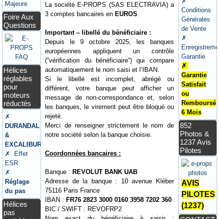
✗
Majeure
La société E-PROPS (SAS ELECTRAVIA) a
Conditions
3 comptes bancaires en
EUROS
.
Foire Aux
Générales
Questions
de Vente
Important – libellé du bénéficiaire :
✗
Depuis le 9 octobre 2025, les banques
Enregistreme
européennes appliquent un contrôle
Garantie
(“vérification du bénéficiaire”) qui compare
✗
automatiquement le nom saisi et l’IBAN.
Hélices
Garantie
réglables
Si le libellé est incomplet, abrégé ou
Satisfait
pour
différent, votre banque peut afficher un
ou
moteurs
message de non-correspondance et, selon
réductés
Remboursé
les banques, le virement peut être bloqué ou
6 Mois
rejeté.
✗
852
Merci de renseigner strictement le nom de
DURANDAL
Photos &
notre société selon la banque choisie.
&
1237 Avis
EXCALIBUR
Pilotes
Coordonnées bancaires :
✗ Effet
ESR
Banque :
REVOLUT BANK UAB
✗
Adresse de la banque : 10 avenue Kléber
Réglage
AVIS
75116 Paris France
du pas
PILOTES
IBAN :
FR76 2823 3000 0160 3958 7202 360
Hélices
(1237)
BIC / SWIFT : REVOFRP2
pas
Nom exact du bénéficiaire à saisir :