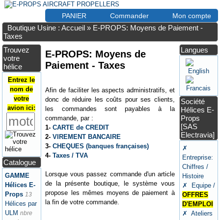
PANIER
Commander
Mon compte
Boutique Usine : Accueil
»
E-PROPS: Moyens de Paiement -
Taxes
Trouvez
Langues
E-PROPS: Moyens de
votre
Paiement - Taxes
hélice
Entrez le
nom de
Afin de faciliter les aspects administratifs, et
votre
donc de réduire les coûts pour ses clients,
Société
avion ici:
les commandes sont payables à la
Hélices E-
Props
commande, par :
[SAS
1-
CARTE de CREDIT
Electravia]
2-
VIREMENT BANCAIRE
3-
CHEQUES (banques françaises)
✗
4-
Taxes / TVA
Entreprise:
Catalogue
Chiffres /
Lorsque vous passez commande d'un article
GAMME
Histoire
de la présente boutique, le système vous
Hélices E-
✗ Equipe /
propose les mêmes moyens de paiement à
Props
13
OFFRES
la fin de votre commande.
Hélices par
D'EMPLOI
ULM
nbre
✗ Ateliers