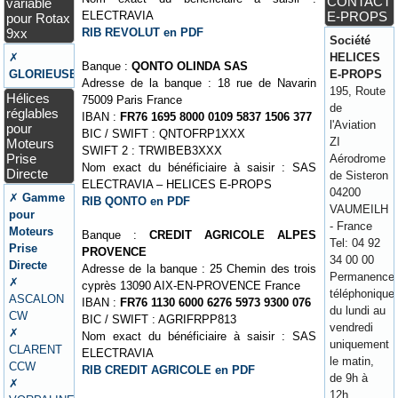
CONTACT
variable
ELECTRAVIA
E-PROPS
pour Rotax
RIB REVOLUT en PDF
9xx
Société
✗
HELICES
Banque :
QONTO OLINDA SAS
GLORIEUSE
E-PROPS
Adresse de la banque : 18 rue de Navarin
195, Route
Hélices
75009 Paris France
de
réglables
IBAN :
FR76 1695 8000 0109 5837 1506 377
l'Aviation
pour
BIC / SWIFT : QNTOFRP1XXX
ZI
Moteurs
SWIFT 2 : TRWIBEB3XXX
Prise
Aérodrome
Nom exact du bénéficiaire à saisir : SAS
Directe
de Sisteron
ELECTRAVIA – HELICES E-PROPS
04200
✗
Gamme
RIB QONTO en PDF
VAUMEILH
pour
- France
Moteurs
Banque :
CREDIT AGRICOLE ALPES
Tel: 04 92
Prise
PROVENCE
34 00 00
Directe
Adresse de la banque : 25 Chemin des trois
Permanence
✗
cyprès 13090 AIX-EN-PROVENCE France
téléphonique
ASCALON
IBAN :
FR76 1130 6000 6276 5973 9300 076
du lundi au
CW
BIC / SWIFT : AGRIFRPP813
vendredi
✗
Nom exact du bénéficiaire à saisir : SAS
uniquement
CLARENT
ELECTRAVIA
le matin,
CCW
RIB CREDIT AGRICOLE en PDF
de 9h à
✗
12h