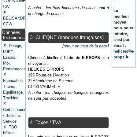
VORPALINE
CW
A noter : les frais bancaires du client sont à
Le
✗
la charge de celui-ci.
meilleur
BELISANDRE
moyen
CCW
pour nous
Données
joindre,
Techniques
3- CHEQUE (banques françaises)
c'est par
email :
✗ Design,
[retour en haut de la page]
helices@e-
LUKY,
props.fr
Essais,
Chèque à libeller à l'ordre de
E-PROPS
et à
MoI,
envoyer à :
Performances
HELICES E-PROPS
✗
195 Route de l'Aviation
Fabrication,
ZI Aérodrome de Sisteron
Titane,
04200 VAUMEILH
Equilibrage,
A noter : les chèques de banques étrangères
Tracking
ne sont pas acceptés
✗
Certifications
/ Bulletins
Service
4- Taxes / TVA
✗ TBO
hélices
Les prix de la boutique en ligne E-PROPS