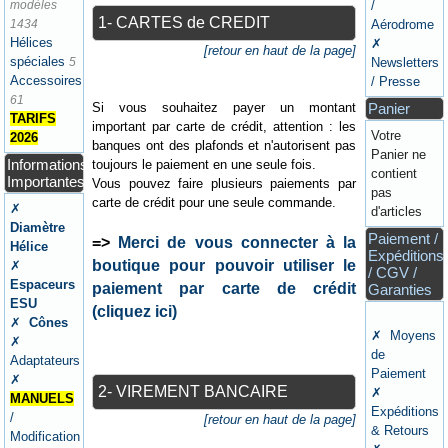
modèles
/
1- CARTES de CREDIT
1434
Aérodrome
Hélices
✗
[retour en haut de la page]
spéciales
5
Newsletters
Accessoires
/ Presse
61
Si vous souhaitez payer un montant
Panier
TARIFS
important par carte de crédit, attention : les
Votre
2026
banques ont des plafonds et n'autorisent pas
Panier ne
Informations
toujours le paiement en une seule fois.
contient
Importantes
Vous pouvez faire plusieurs paiements par
pas
carte de crédit pour une seule commande.
✗
d'articles
Diamètre
Paiement /
=>
Merci de vous connecter à la
Hélice
Expéditions
boutique pour pouvoir utiliser le
✗
/ CGV /
Espaceurs
paiement par carte de crédit
Garanties
ESU
(cliquez ici)
✗
Cônes
✗ Moyens
✗
de
Adaptateurs
Paiement
✗
2- VIREMENT BANCAIRE
✗
MANUELS
Expéditions
/
[retour en haut de la page]
& Retours
Modification