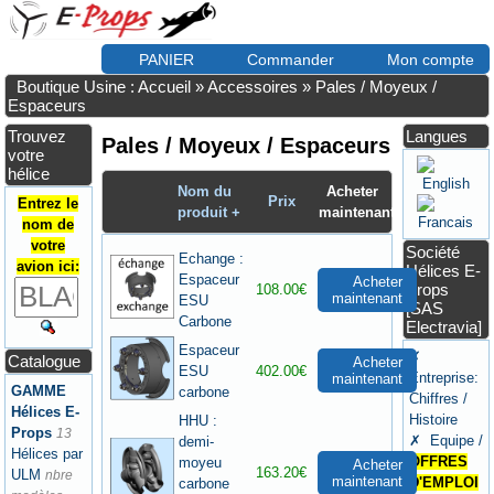
PANIER
Commander
Mon compte
Boutique Usine : Accueil
»
Accessoires
»
Pales / Moyeux /
Espaceurs
Trouvez
Langues
Pales / Moyeux / Espaceurs
votre
hélice
Nom du
Acheter
Prix
Entrez le
produit +
maintenant
nom de
votre
Société
Echange :
avion ici:
Hélices E-
Espaceur
Acheter
Props
108.00€
maintenant
ESU
[SAS
Carbone
Electravia]
Espaceur
✗
Catalogue
Acheter
ESU
402.00€
Entreprise:
maintenant
GAMME
carbone
Chiffres /
Hélices E-
Histoire
HHU :
Props
13
✗ Equipe /
demi-
Hélices par
OFFRES
moyeu
Acheter
163.20€
ULM
nbre
maintenant
D'EMPLOI
carbone