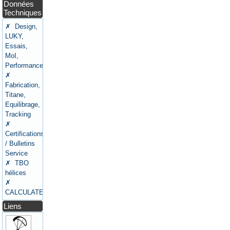
Données
Techniques
✗ Design,
LUKY,
Essais,
MoI,
Performances
✗
Fabrication,
Titane,
Equilibrage,
Tracking
✗
Certifications
/ Bulletins
Service
✗ TBO
hélices
✗
CALCULATEURS
Liens