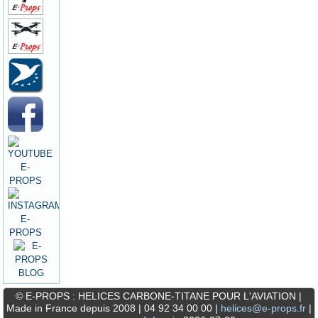
© E-PROPS : HELICES CARBONE-TITANE POUR L'AVIATION |
Made in France depuis 2008 | 04 92 34 00 00 |
helices@e-props.fr
|