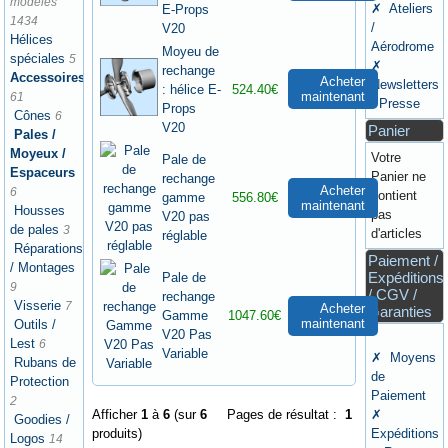
modèles
✗ Ateliers
E-Props
1434
/
V20
Hélices
Aérodrome
Moyeu de
spéciales
5
✗
rechange
Accessoires
Acheter
Newsletters
: hélice E-
524.40€
maintenant
61
/ Presse
Props
Cônes
6
V20
Panier
Pales /
Moyeux /
Votre
Pale de
Espaceurs
Panier ne
rechange
Acheter
6
contient
gamme
556.80€
maintenant
Housses
pas
V20 pas
de pales
3
d'articles
réglable
Réparations
Paiement /
/ Montages
Expéditions
Pale de
9
/ CGV /
rechange
Visserie
7
Acheter
Garanties
Gamme
1047.60€
maintenant
Outils /
V20 Pas
Lest
6
Variable
✗ Moyens
Rubans de
de
Protection
Paiement
2
Afficher
1
à
6
(sur
6
Pages de résultat :
1
✗
Goodies /
produits)
Expéditions
Logos
14