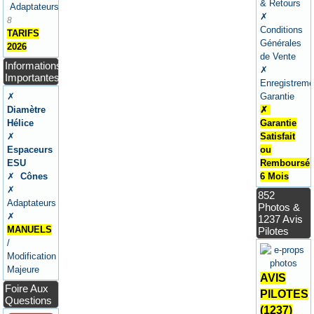
& Retours
Adaptateurs
✗
8
Conditions
TARIFS
Générales
2026
de Vente
Informations
✗
Importantes
Enregistreme
✗
Garantie
Diamètre
✗
Hélice
Garantie
✗
Satisfait
Espaceurs
ou
ESU
Remboursé
✗
Cônes
6 Mois
✗
852
Adaptateurs
Photos &
✗
1237 Avis
MANUELS
Pilotes
/
Modification
Majeure
AVIS
Foire Aux
PILOTES
Questions
(1237)