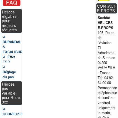
CONTACT
E-PROPS
Hélices
réglables
Société
pour
HELICES
moteurs
E-PROPS
réductés
195, Route
✗
de
DURANDAL
l'Aviation
&
ZI
EXCALIBUR
Aérodrome
✗ Effet
de Sisteron
ESR
04200
✗
VAUMEILH
Réglage
- France
du pas
Tel: 04 92
34 00 00
Hélices
Permanence
pas
variable
téléphonique
pour Rotax
du lundi au
9xx
vendredi
uniquement
✗
le matin,
GLORIEUSE
de 9h à