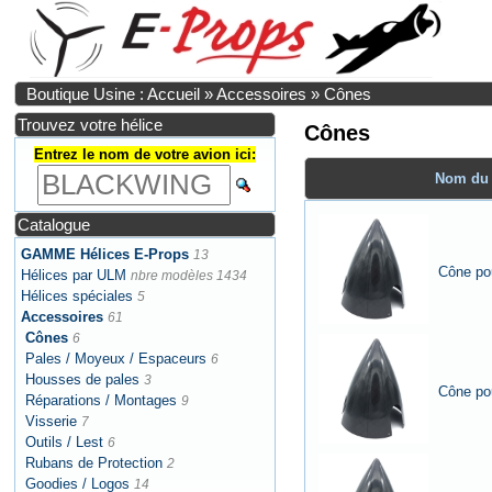
Boutique Usine : Accueil
»
Accessoires
»
Cônes
Trouvez votre hélice
Cônes
Entrez le nom de votre avion ici:
Nom du 
Catalogue
GAMME Hélices E-Props
13
Cône pou
Hélices par ULM
nbre modèles 1434
Hélices spéciales
5
Accessoires
61
Cônes
6
Pales / Moyeux / Espaceurs
6
Housses de pales
3
Cône pou
Réparations / Montages
9
Visserie
7
Outils / Lest
6
Rubans de Protection
2
Goodies / Logos
14