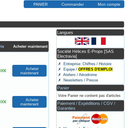
PANIER
Commander
Mon compte
Langues
rix
Acheter maintenant
Société Hélices E-Props [SAS
Electravia]
✗ Entreprise: Chiffres / Histoire
Acheter
✗ Equipe /
OFFRES D'EMPLOI
.00€
maintenant
✗ Ateliers / Aérodrome
✗ Newsletters / Presse
Panier
Votre Panier ne contient pas d'articles
Acheter
.00€
Paiement / Expéditions / CGV /
maintenant
Garanties