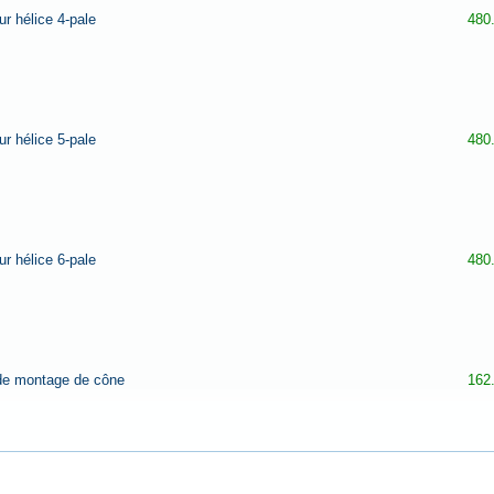
r hélice 4-pale
480
r hélice 5-pale
480
r hélice 6-pale
480
 de montage de cône
162