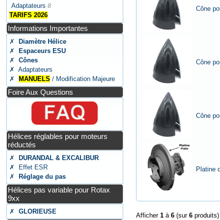
Adaptateurs
8
Cône pou
TARIFS 2026
Informations Importantes
✗
Diamètre Hélice
✗
Espaceurs ESU
✗
Cônes
Cône pou
✗ Adaptateurs
✗
MANUELS
/ Modification Majeure
Foire Aux Questions
Cône pou
Hélices réglables pour moteurs
réductés
✗
DURANDAL & EXCALIBUR
✗ Effet ESR
Platine
✗
Réglage du pas
Hélices pas variable pour Rotax
9xx
✗
GLORIEUSE
Afficher
1
à
6
(sur
6
produits)