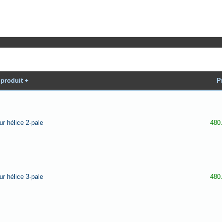
produit +
P
r hélice 2-pale
480
r hélice 3-pale
480