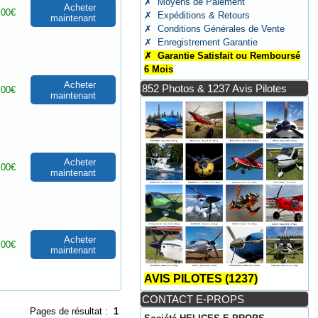
✗ Moyens de Paiement
Acheter
.00€
✗ Expéditions & Retours
maintenant
✗ Conditions Générales de Vente
✗ Enregistrement Garantie
✗ Garantie Satisfait ou Remboursé
6 Mois
Acheter
852 Photos & 1237 Avis Pilotes
.00€
maintenant
Acheter
.00€
maintenant
Acheter
.00€
maintenant
AVIS PILOTES (1237)
CONTACT E-PROPS
Pages de résultat :
1