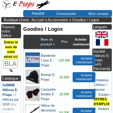
PANIER
Commander
Mon compte
Boutique Usine : Accueil
»
Accessoires
»
Goodies / Logos
Trouvez
Langues
Goodies / Logos
votre
hélice
Nom du
Acheter
Prix
Entrez le
produit +
maintenant
nom de
Société
votre
Hélices E-
Banderole
avion ici:
Acheter
Props
I love E-
120.00€
maintenant
[SAS
Props
Electravia]
Bonnet E-
Acheter
✗
18.00€
Catalogue
maintenant
Props
Entreprise:
Chiffres /
GAMME
Casquette
Histoire
Hélices E-
Acheter
brodée E-
18.00€
✗ Equipe /
Props
13
maintenant
Props
OFFRES
Hélices par
D'EMPLOI
ULM
nbre
Hélice de
✗ Ateliers
modèles
décoration
Acheter
54.00€