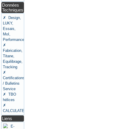
Données
Techniques
✗ Design,
LUKY,
Essais,
MoI,
Performances
✗
Fabrication,
Titane,
Equilibrage,
Tracking
✗
Certifications
/ Bulletins
Service
✗ TBO
hélices
✗
CALCULATEURS
Liens