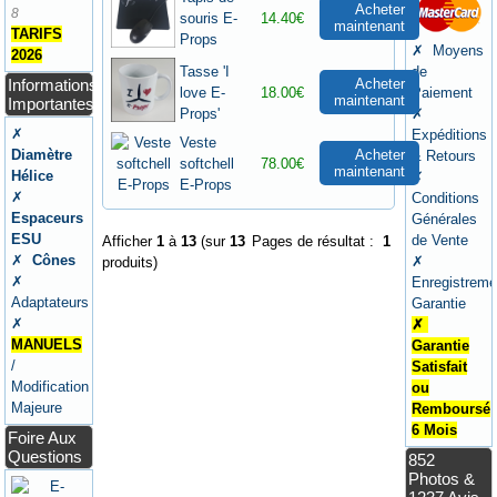
Acheter
8
souris E-
14.40€
maintenant
TARIFS
Props
✗ Moyens
2026
Tasse 'I
de
Acheter
Informations
love E-
18.00€
Paiement
maintenant
Importantes
Props'
✗
✗
Expéditions
Veste
Acheter
Diamètre
& Retours
softchell
78.00€
maintenant
Hélice
✗
E-Props
✗
Conditions
Espaceurs
Générales
ESU
de Vente
Afficher
1
à
13
(sur
13
Pages de résultat :
1
✗
Cônes
✗
produits)
✗
Enregistreme
Adaptateurs
Garantie
✗
✗
MANUELS
Garantie
/
Satisfait
Modification
ou
Majeure
Remboursé
6 Mois
Foire Aux
Questions
852
Photos &