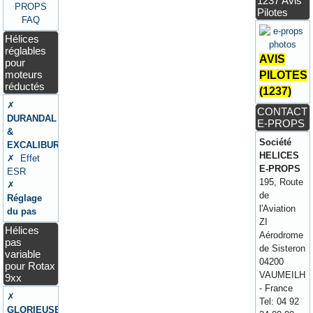
1237 Avis
Pilotes
Hélices
réglables
AVIS
pour
moteurs
PILOTES
réductés
(1237)
✗
CONTACT
DURANDAL
E-PROPS
&
Société
EXCALIBUR
HELICES
✗ Effet
E-PROPS
ESR
195, Route
✗
de
Réglage
l'Aviation
du pas
ZI
Hélices
Aérodrome
pas
de Sisteron
variable
04200
pour Rotax
VAUMEILH
9xx
- France
✗
Tel: 04 92
GLORIEUSE