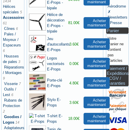
/
1434
maintenant
E-Props -
Aérodrome
Hélices
bipale
✗
spéciales
5
Hélice de
Newsletters
Accessoires
décoration
Acheter
81.00€
/ Presse
61
maintenant
E-Props -
Cônes
6
Panier
tripale
Pales /
Votre
Jeu
Moyeux /
Acheter
Panier ne
d'autocollants
3.60€
Espaceurs
maintenant
contient
E-Props
6
pas
Housses
Logos
d'articles
Acheter
de pales
3
vectorisés
0.00€
maintenant
Réparations
Paiement /
E-Props
/ Montages
Expéditions
/ CGV /
9
Porte-clé
Acheter
Garanties
4.80€
Visserie
7
maintenant
E-Props
Outils /
Lest
6
Stylo E-
Acheter
Rubans de
3.60€
maintenant
Props
Protection
2
T-shirt E-
Acheter
Goodies /
18.00€
maintenant
Props
Logos
14
Adaptateurs
Tapis de