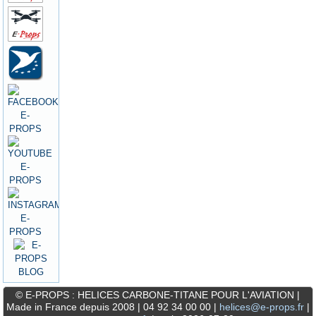
© E-PROPS : HELICES CARBONE-TITANE POUR L'AVIATION |
Made in France depuis 2008 | 04 92 34 00 00 |
helices@e-props.fr
|