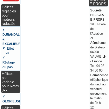
E-PROPS
Hélices
Société
réglables
pour
HELICES
moteurs
E-PROPS
réductés
195, Route
de
✗
l'Aviation
DURANDAL
ZI
&
Aérodrome
EXCALIBUR
de Sisteron
✗ Effet
04200
ESR
VAUMEILH
✗
- France
Réglage
Tel: 04 92
du pas
34 00 00
Hélices
Permanence
pas
téléphonique
variable
du lundi au
pour Rotax
vendredi
9xx
uniquement
✗
le matin,
GLORIEUSE
de 9h à
12h
Hélices