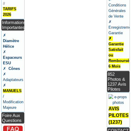
8
Conditions
TARIFS
Générales
2026
de Vente
✗
Informations
Importantes
Enregistreme
Garantie
✗
✗
Diamètre
Garantie
Hélice
Satisfait
✗
ou
Espaceurs
Remboursé
ESU
6 Mois
✗
Cônes
852
✗
Photos &
Adaptateurs
1237 Avis
✗
Pilotes
MANUELS
/
Modification
Majeure
AVIS
Foire Aux
PILOTES
Questions
(1237)
CONTACT