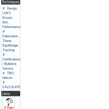
Techniques
✗ Design,
LUKY,
Essais,
MoI,
Performances
✗
Fabrication,
Titane,
Equilibrage,
Tracking
✗
Certifications
/ Bulletins
Service
✗ TBO
hélices
✗
CALCULATEURS
Liens