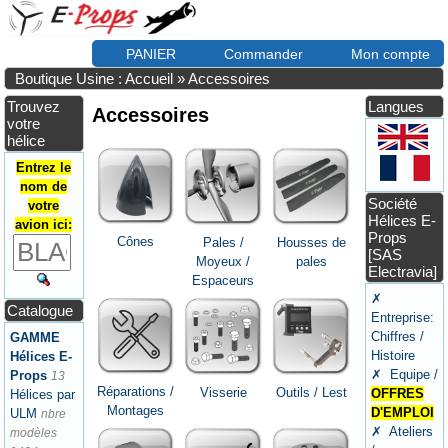
PANIER
Commander
Mon compte
Boutique Usine : Accueil
»
Accessoires
Trouvez
Langues
Accessoires
votre
hélice
Entrez le
nom de
Société
votre
Hélices E-
avion ici:
Props
Cônes
Pales /
Housses de
[SAS
Moyeux /
pales
Electravia]
Espaceurs
✗
Catalogue
Entreprise:
Chiffres /
GAMME
Histoire
Hélices E-
✗ Equipe /
Props
13
Réparations /
Visserie
Outils / Lest
OFFRES
Hélices par
Montages
D'EMPLOI
ULM
nbre
✗ Ateliers
modèles