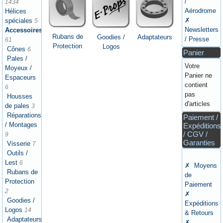
/
1434
Aérodrome
Hélices
✗
spéciales
5
Newsletters
Accessoires
Rubans de
Goodies /
Adaptateurs
/ Presse
61
Protection
Logos
Cônes
6
Panier
Pales /
Votre
Moyeux /
Panier ne
Espaceurs
contient
6
pas
Housses
d'articles
de pales
3
Réparations
Paiement /
/ Montages
Expéditions
/ CGV /
9
Garanties
Visserie
7
Outils /
Lest
6
✗ Moyens
Rubans de
de
Protection
Paiement
2
✗
Goodies /
Expéditions
Logos
14
& Retours
Adaptateurs
✗