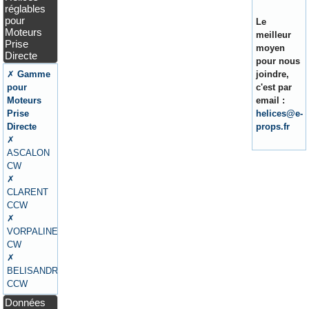
réglables
pour
Le
Moteurs
meilleur
Prise
moyen
Directe
pour nous
✗
Gamme
joindre,
pour
c'est par
Moteurs
email :
Prise
helices@e-
Directe
props.fr
✗
ASCALON
CW
✗
CLARENT
CCW
✗
VORPALINE
CW
✗
BELISANDRE
CCW
Données