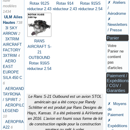
nbre
✗ Ateliers
Rotax 912S
Rotax 914
Rotax 915iS
modèles
/
réducteur 2.43
réducteur 2.43
réducteur 2.54
1434
Aérodrome
ULM Ailes
✗
Hautes
738
Newsletters
3I SKY
/ Presse
ARROW
2
Panier
3XTRIM
RANS
AIRCRAFT
Votre
AIRCRAFT S-
FACTORY
Panier ne
21
3XTRIM
4
contient
OUTBOUND
AERO
pas
Rotax 916iS
EAST
d'articles
réducteur 2.54
EUROPE
Paiement /
SILA 450 C
Expéditions
6
/ CGV /
AEROANDINA
Garanties
TAYRONA
Le Rans S-21 Outbound est un avion STOL
/ SPIRIT
2
américain qui a été conçu par Randy
✗ Moyens
AEROPILOT
Schlitter et est produit par Rans Designs de
de
LEGEND
Hays, Kansas. Il a été présenté à AirVenture
Paiement
10
en 2016. L'avion est fourni sous forme de kit
✗
AEROPRAKT
de construction rapide pour la construction
Expéditions
A22
6
amateur ou prêt à voler.