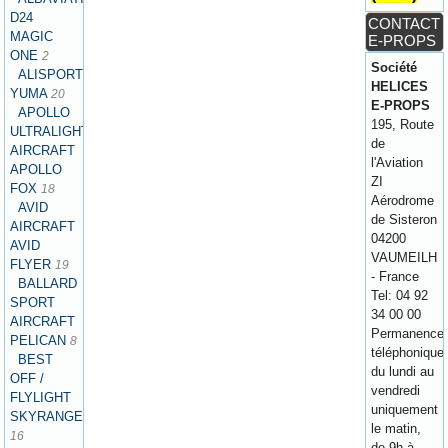
D24
CONTACT
MAGIC
E-PROPS
ONE
2
Société
ALISPORT
HELICES
YUMA
20
E-PROPS
APOLLO
195, Route
ULTRALIGHT
de
AIRCRAFT
l'Aviation
APOLLO
ZI
FOX
18
Aérodrome
AVID
de Sisteron
AIRCRAFT
04200
AVID
VAUMEILH
FLYER
19
- France
BALLARD
Tel: 04 92
SPORT
34 00 00
AIRCRAFT
Permanence
PELICAN
8
téléphonique
BEST
du lundi au
OFF /
vendredi
FLYLIGHT
uniquement
SKYRANGER
le matin,
16
de 9h à