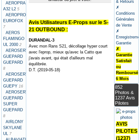
& Retours
AEROPRAKT
✗
A32 L2
5
Conditions
AEROPRO
Générales
EUROFOX
Avis Utilisateurs E-Props sur le S-
de Vente
7
21 OUTBOUND :
✗
AEROS
Enregistreme
FLAMINGO
DURANDAL-3
Garantie
UL 2000
2
Avec mon Rans S21, décollage hyper court
✗
AEROSERVICES
avec l'eprop, mieux qu'avec la Catto que
Garantie
GUEPARD
j'avais avant, qui était d'ailleurs mal
Satisfait
GUEPARD
équilibrée.
ou
8
D.T. (2019-05-18)
Remboursé
AEROSERVICES
6 Mois
GUEPARD
GUEPY
16
852
AEROSERVICES
Photos &
1237 Avis
GUEPARD
Pilotes
SUPER
GUEPARD
8
AIRLONY
AVIS
SKYLANE
PILOTES
UL
7
(1237)
ALBAVIATION