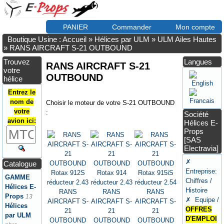
PANIER
Commander
Mon compte
Boutique Usine : Accueil
»
Hélices par ULM
»
ULM Ailes Hautes
»
RANS AIRCRAFT S-21 OUTBOUND
Trouvez
Langues
RANS AIRCRAFT S-21
votre
OUTBOUND
hélice
Entrez le
nom de
Choisir le moteur de votre S-21 OUTBOUND
votre
:
Société
avion ici:
Hélices E-
Props
[SAS
Electravia]
✗
Catalogue
Entreprise:
GAMME
Chiffres /
Hélices E-
Histoire
RANS
RANS
RANS
Props
13
✗ Equipe /
AIRCRAFT S-
AIRCRAFT S-
AIRCRAFT S-
Hélices
OFFRES
21
21
21
par ULM
D'EMPLOI
OUTBOUND
OUTBOUND
OUTBOUND