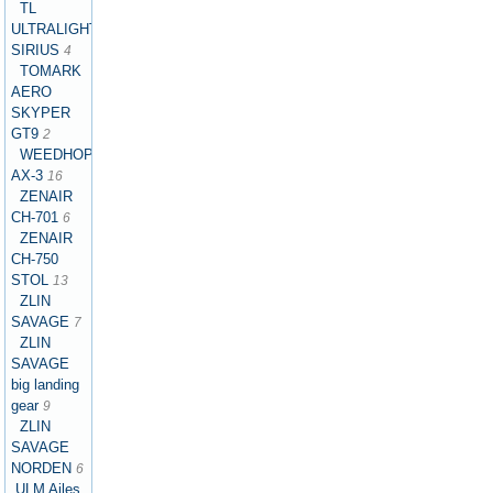
TL
ULTRALIGHT
SIRIUS
4
TOMARK
AERO
SKYPER
GT9
2
WEEDHOPPER
AX-3
16
ZENAIR
CH-701
6
ZENAIR
CH-750
STOL
13
ZLIN
SAVAGE
7
ZLIN
SAVAGE
big landing
gear
9
ZLIN
SAVAGE
NORDEN
6
ULM Ailes