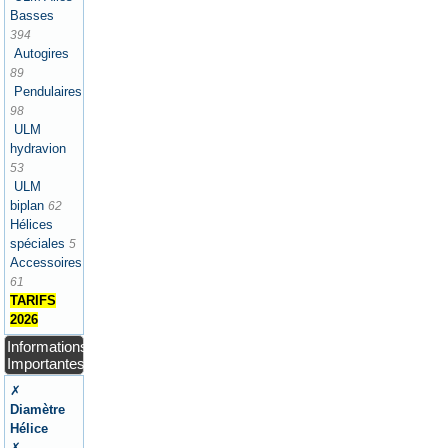
Basses
394
Autogires
89
Pendulaires
98
ULM
hydravion
53
ULM
biplan
62
Hélices
spéciales
5
Accessoires
61
TARIFS
2026
Informations
Importantes
✗
Diamètre
Hélice
✗