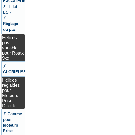
EXCALIBUR
✗ Effet
ESR
✗
Réglage
du pas
Hélices
pas
variable
pour Rotax
9xx
✗
GLORIEUSE
Hélices
réglables
pour
Moteurs
Prise
Directe
✗
Gamme
pour
Moteurs
Prise