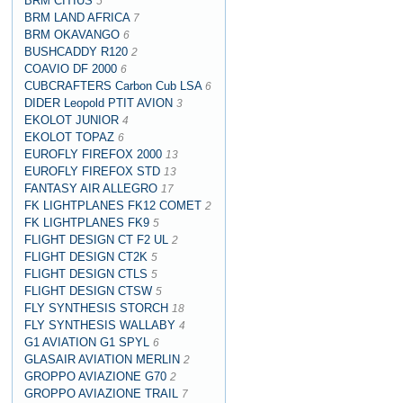
BRM CITIUS
5
BRM LAND AFRICA
7
BRM OKAVANGO
6
BUSHCADDY R120
2
COAVIO DF 2000
6
CUBCRAFTERS Carbon Cub LSA
6
DIDER Leopold PTIT AVION
3
EKOLOT JUNIOR
4
EKOLOT TOPAZ
6
EUROFLY FIREFOX 2000
13
EUROFLY FIREFOX STD
13
FANTASY AIR ALLEGRO
17
FK LIGHTPLANES FK12 COMET
2
FK LIGHTPLANES FK9
5
FLIGHT DESIGN CT F2 UL
2
FLIGHT DESIGN CT2K
5
FLIGHT DESIGN CTLS
5
FLIGHT DESIGN CTSW
5
FLY SYNTHESIS STORCH
18
FLY SYNTHESIS WALLABY
4
G1 AVIATION G1 SPYL
6
GLASAIR AVIATION MERLIN
2
GROPPO AVIAZIONE G70
2
GROPPO AVIAZIONE TRAIL
7