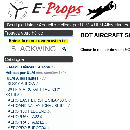
Boutique Usine : Accueil
»
Hélices par ULM
»
ULM Ailes Hautes
Trouvez votre hélice
BOT AIRCRAFT S
Entrez le nom de votre avion ici:
Choisir le moteur de votre
Catalogue
GAMME Hélices E-Props
13
Hélices par ULM
nbre modèles 1434
ULM Ailes Hautes
738
3I SKY ARROW
2
3XTRIM AIRCRAFT FACTORY
3XTRIM
4
AERO EAST EUROPE SILA 450 C
6
AEROANDINA TAYRONA / SPIRIT
2
AEROPILOT LEGEND
10
AEROPRAKT A22
6
AEROPRAKT A32 L2
5
AEROPRO EUROFOX
7