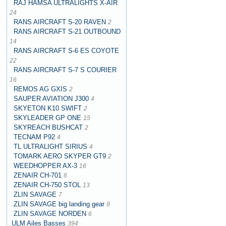
RAJ HAMSA ULTRALIGHTS X-AIR
24
RANS AIRCRAFT S-20 RAVEN
2
RANS AIRCRAFT S-21 OUTBOUND
14
RANS AIRCRAFT S-6 ES COYOTE
22
RANS AIRCRAFT S-7 S COURIER
16
REMOS AG GXIS
2
SAUPER AVIATION J300
4
SKYETON K10 SWIFT
2
SKYLEADER GP ONE
15
SKYREACH BUSHCAT
2
TECNAM P92
4
TL ULTRALIGHT SIRIUS
4
TOMARK AERO SKYPER GT9
2
WEEDHOPPER AX-3
16
ZENAIR CH-701
6
ZENAIR CH-750 STOL
13
ZLIN SAVAGE
7
ZLIN SAVAGE big landing gear
9
ZLIN SAVAGE NORDEN
6
ULM Ailes Basses
394