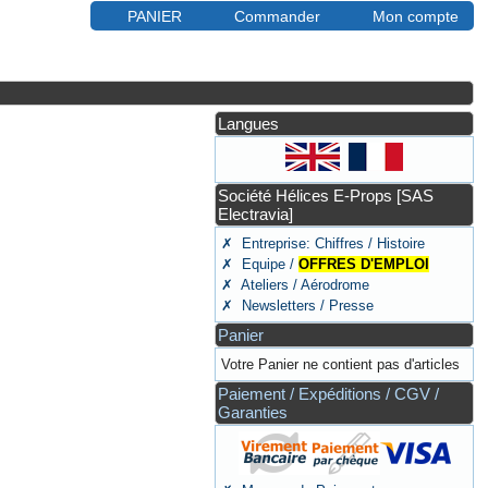
PANIER
Commander
Mon compte
Langues
Société Hélices E-Props [SAS
Electravia]
✗ Entreprise: Chiffres / Histoire
✗ Equipe /
OFFRES D'EMPLOI
✗ Ateliers / Aérodrome
✗ Newsletters / Presse
Panier
Votre Panier ne contient pas d'articles
Paiement / Expéditions / CGV /
Garanties