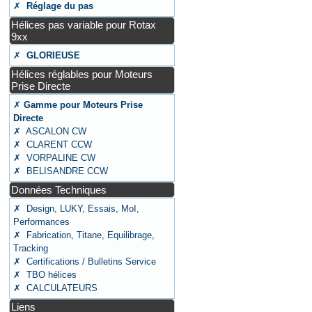
✗
Réglage du pas
Hélices pas variable pour Rotax
9xx
✗
GLORIEUSE
Hélices réglables pour Moteurs
Prise Directe
✗
Gamme pour Moteurs Prise
Directe
✗ ASCALON CW
✗ CLARENT CCW
✗ VORPALINE CW
✗ BELISANDRE CCW
Données Techniques
✗ Design, LUKY, Essais, MoI,
Performances
✗ Fabrication, Titane, Equilibrage,
Tracking
✗ Certifications / Bulletins Service
✗ TBO hélices
✗ CALCULATEURS
Liens