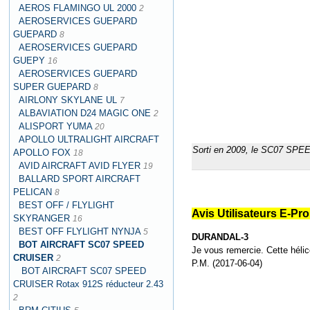
AEROS FLAMINGO UL 2000
2
AEROSERVICES GUEPARD
GUEPARD
8
AEROSERVICES GUEPARD
GUEPY
16
AEROSERVICES GUEPARD
SUPER GUEPARD
8
AIRLONY SKYLANE UL
7
ALBAVIATION D24 MAGIC ONE
2
ALISPORT YUMA
20
APOLLO ULTRALIGHT AIRCRAFT
Sorti en 2009, le SC07 SPEED
APOLLO FOX
18
AVID AIRCRAFT AVID FLYER
19
BALLARD SPORT AIRCRAFT
PELICAN
8
BEST OFF / FLYLIGHT
Avis Utilisateurs E-P
SKYRANGER
16
BEST OFF FLYLIGHT NYNJA
5
DURANDAL-3
BOT AIRCRAFT SC07 SPEED
Je vous remercie. Cette hélic
CRUISER
2
P.M. (2017-06-04)
BOT AIRCRAFT SC07 SPEED
CRUISER Rotax 912S réducteur 2.43
2