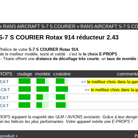
»
RANS AIRCRAFT S-7 S COURIER
»
RANS AIRCRAFT S-7 S COUR
7 S COURIER Rotax 914 réducteur 2.43
l'hélice de votre
S-7 S COURIER Rotax 914.
le meilleur modèle, testé et validé : c'est le
le choix E-PROPS
.
- Titane offrent une
distance de décollage très courte
, un
taux de montée 
PROPS
roulage
montée
croisière
commenta
-C4-T
=>
le meilleur choix dans la g
-C8-T
=>
le meilleur choix dans l
-C4-T
-C4-T
ROPS équipent la majorité des ULM / AVIONS existants. Grâce à leur design n
oin les hélices les plus performantes. Votre appareil mérite une E-PROPS !
produit +
P