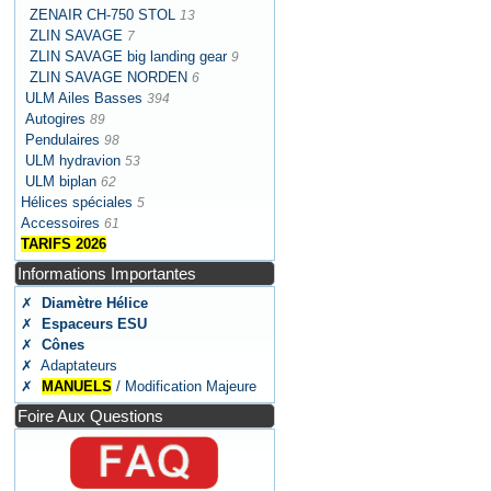
ZENAIR CH-750 STOL
13
ZLIN SAVAGE
7
ZLIN SAVAGE big landing gear
9
ZLIN SAVAGE NORDEN
6
ULM Ailes Basses
394
Autogires
89
Pendulaires
98
ULM hydravion
53
ULM biplan
62
Hélices spéciales
5
Accessoires
61
TARIFS 2026
Informations Importantes
✗
Diamètre Hélice
✗
Espaceurs ESU
✗
Cônes
✗ Adaptateurs
✗
MANUELS
/ Modification Majeure
Foire Aux Questions