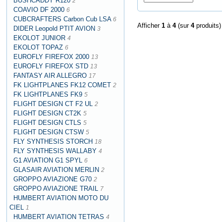
BUSHCADDY R120
2
COAVIO DF 2000
6
CUBCRAFTERS Carbon Cub LSA
6
Afficher
1
à
4
(sur
4
produits)
DIDER Leopold PTIT AVION
3
EKOLOT JUNIOR
4
EKOLOT TOPAZ
6
EUROFLY FIREFOX 2000
13
EUROFLY FIREFOX STD
13
FANTASY AIR ALLEGRO
17
FK LIGHTPLANES FK12 COMET
2
FK LIGHTPLANES FK9
5
FLIGHT DESIGN CT F2 UL
2
FLIGHT DESIGN CT2K
5
FLIGHT DESIGN CTLS
5
FLIGHT DESIGN CTSW
5
FLY SYNTHESIS STORCH
18
FLY SYNTHESIS WALLABY
4
G1 AVIATION G1 SPYL
6
GLASAIR AVIATION MERLIN
2
GROPPO AVIAZIONE G70
2
GROPPO AVIAZIONE TRAIL
7
HUMBERT AVIATION MOTO DU
CIEL
1
HUMBERT AVIATION TETRAS
4