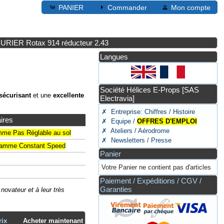
PANIER
Commander
Mon compte
IER Rotax 914 réducteur 2.43
Langues
Société Hélices E-Props [SAS
sécurisant
et une
excellente
Electravia]
✗ Entreprise: Chiffres / Histoire
ires
✗ Equipe /
OFFRES D'EMPLOI
✗ Ateliers / Aérodrome
amme Pas Réglable au sol
✗ Newsletters / Presse
a gamme Constant Speed
Panier
Votre Panier ne contient pas d'articles
Paiement / Expéditions / CGV /
Garanties
ovateur et à leur très
rix
Acheter maintenant