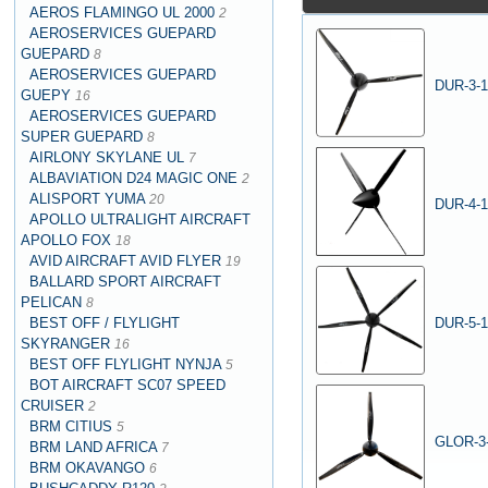
AEROS FLAMINGO UL 2000
2
AEROSERVICES GUEPARD
GUEPARD
8
AEROSERVICES GUEPARD
DUR-3-1
GUEPY
16
AEROSERVICES GUEPARD
SUPER GUEPARD
8
AIRLONY SKYLANE UL
7
ALBAVIATION D24 MAGIC ONE
2
ALISPORT YUMA
20
DUR-4-1
APOLLO ULTRALIGHT AIRCRAFT
APOLLO FOX
18
AVID AIRCRAFT AVID FLYER
19
BALLARD SPORT AIRCRAFT
PELICAN
8
BEST OFF / FLYLIGHT
DUR-5-1
SKYRANGER
16
BEST OFF FLYLIGHT NYNJA
5
BOT AIRCRAFT SC07 SPEED
CRUISER
2
BRM CITIUS
5
GLOR-3-
BRM LAND AFRICA
7
BRM OKAVANGO
6