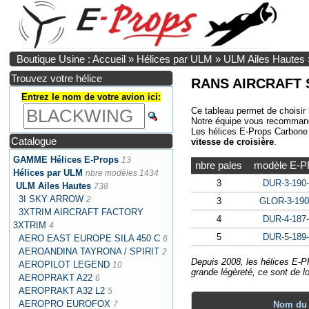
Boutique Usine : Accueil
»
Hélices par ULM
»
ULM Ailes Hautes
Trouvez votre hélice
RANS AIRCRAFT S-
Entrez le nom de votre avion ici:
Ce tableau permet de choisir 
Notre équipe vous recommande 
Les hélices E-Props Carbone 
Catalogue
vitesse de croisière
.
GAMME Hélices E-Props
13
nbre pales
modèle E-
Hélices par ULM
nbre modèles 1434
3
DUR-3-190
ULM Ailes Hautes
738
3I SKY ARROW
2
3
GLOR-3-190
3XTRIM AIRCRAFT FACTORY
4
DUR-4-187
3XTRIM
4
5
DUR-5-189
AERO EAST EUROPE SILA 450 C
6
AEROANDINA TAYRONA / SPIRIT
2
Depuis 2008, les hélices E-P
AEROPILOT LEGEND
10
grande légèreté, ce sont de l
AEROPRAKT A22
6
AEROPRAKT A32 L2
5
AEROPRO EUROFOX
7
Nom du 