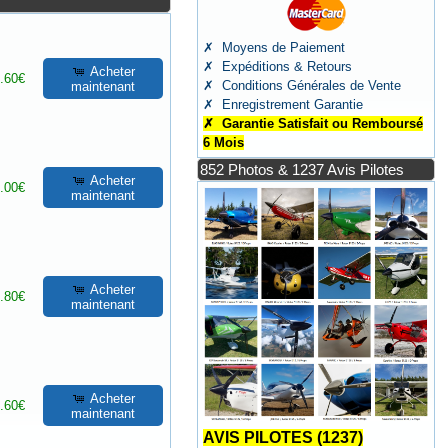
✗ Moyens de Paiement
✗ Expéditions & Retours
Acheter
.60€
✗ Conditions Générales de Vente
maintenant
✗ Enregistrement Garantie
✗ Garantie Satisfait ou Remboursé
6 Mois
852 Photos & 1237 Avis Pilotes
Acheter
.00€
maintenant
Acheter
.80€
maintenant
Acheter
.60€
maintenant
AVIS PILOTES (1237)