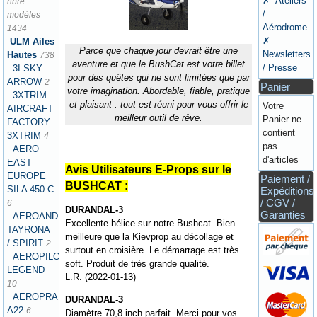
✗ Ateliers
nbre
/
modèles
Aérodrome
1434
✗
ULM Ailes
Parce que chaque jour devrait être une
Newsletters
Hautes
738
aventure et que le BushCat est votre billet
/ Presse
3I SKY
pour des quêtes qui ne sont limitées que par
ARROW
2
Panier
votre imagination. Abordable, fiable, pratique
3XTRIM
et plaisant : tout est réuni pour vous offrir le
Votre
AIRCRAFT
meilleur outil de rêve.
Panier ne
FACTORY
contient
3XTRIM
4
pas
AERO
d'articles
EAST
Avis Utilisateurs E-Props sur le
EUROPE
Paiement /
BUSHCAT :
SILA 450 C
Expéditions
/ CGV /
6
DURANDAL-3
Garanties
AEROANDINA
Excellente hélice sur notre Bushcat. Bien
TAYRONA
meilleure que la Kievprop au décollage et
/ SPIRIT
2
surtout en croisière. Le démarrage est très
AEROPILOT
soft. Produit de très grande qualité.
LEGEND
L.R. (2022-01-13)
10
AEROPRAKT
DURANDAL-3
A22
6
Diamètre 70,8 inch parfait. Merci pour vos