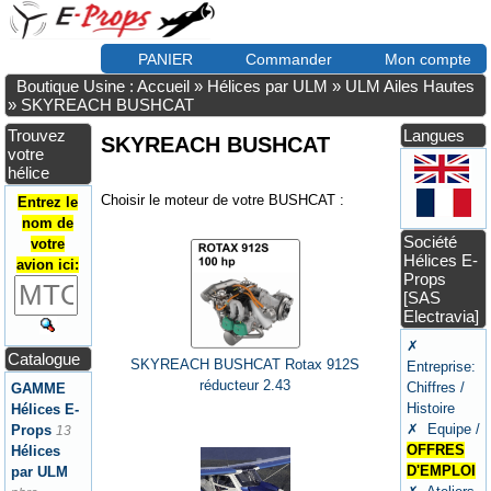
PANIER
Commander
Mon compte
Boutique Usine : Accueil
»
Hélices par ULM
»
ULM Ailes Hautes
»
SKYREACH BUSHCAT
Trouvez
Langues
SKYREACH BUSHCAT
votre
hélice
Choisir le moteur de votre BUSHCAT :
Entrez le
nom de
Société
votre
Hélices E-
avion ici:
Props
[SAS
Electravia]
✗
Catalogue
SKYREACH BUSHCAT Rotax 912S
Entreprise:
réducteur 2.43
Chiffres /
GAMME
Histoire
Hélices E-
✗ Equipe /
Props
13
OFFRES
Hélices
D'EMPLOI
par ULM