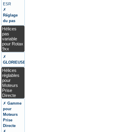
ESR
✗
Réglage
du pas
Hélices
pas
variable
pour Rotax
9xx
✗
GLORIEUSE
Hélices
réglables
pour
Moteurs
Prise
Directe
✗
Gamme
pour
Moteurs
Prise
Directe
✗