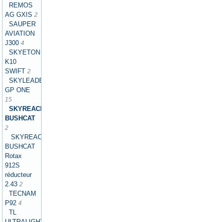
REMOS
AG GXIS
2
SAUPER
AVIATION
J300
4
SKYETON
K10
SWIFT
2
SKYLEADER
GP ONE
15
SKYREACH
BUSHCAT
2
SKYREACH
BUSHCAT
Rotax
912S
réducteur
2.43
2
TECNAM
P92
4
TL
ULTRALIGHT