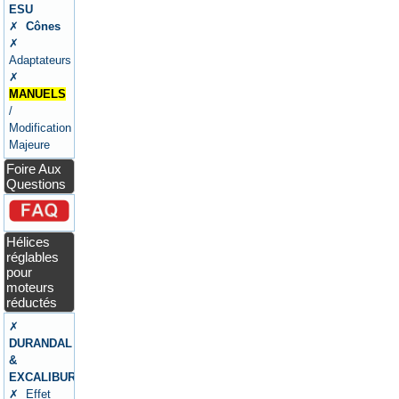
ESU
✗
Cônes
✗
Adaptateurs
✗
MANUELS
/
Modification
Majeure
Foire Aux
Questions
Hélices
réglables
pour
moteurs
réductés
✗
DURANDAL
&
EXCALIBUR
✗ Effet