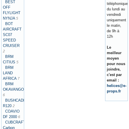
BEST
téléphonique
OFF
du lundi au
FLYLIGHT
vendredi
NYNJA
5
uniquement
BOT
le matin,
AIRCRAFT
de 9h à
SC07
12h
SPEED
CRUISER
Le
2
meilleur
BRM
moyen
CITIUS
5
pour nous
BRM
joindre,
LAND
c'est par
AFRICA
7
email :
BRM
helices@e-
OKAVANGO
props.fr
6
BUSHCADDY
R120
2
COAVIO
DF 2000
6
CUBCRAFTERS
Carbon