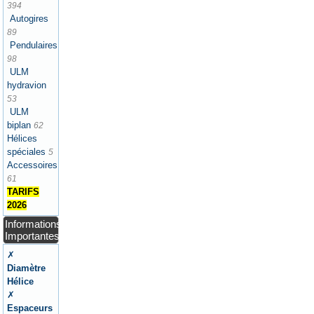
394
Autogires
89
Pendulaires
98
ULM
hydravion
53
ULM
biplan
62
Hélices
spéciales
5
Accessoires
61
TARIFS
2026
Informations
Importantes
✗
Diamètre
Hélice
✗
Espaceurs