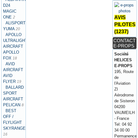
D24
MAGIC
ONE
AVIS
2
ALISPORT
PILOTES
YUMA
20
(1237)
APOLLO
CONTACT
ULTRALIGHT
E-PROPS
AIRCRAFT
APOLLO
Société
FOX
18
HELICES
AVID
E-PROPS
AIRCRAFT
195, Route
AVID
de
FLYER
19
l'Aviation
BALLARD
ZI
SPORT
Aérodrome
AIRCRAFT
de Sisteron
PELICAN
8
04200
BEST
VAUMEILH
OFF /
- France
FLYLIGHT
Tel: 04 92
SKYRANGER
34 00 00
16
Permanence