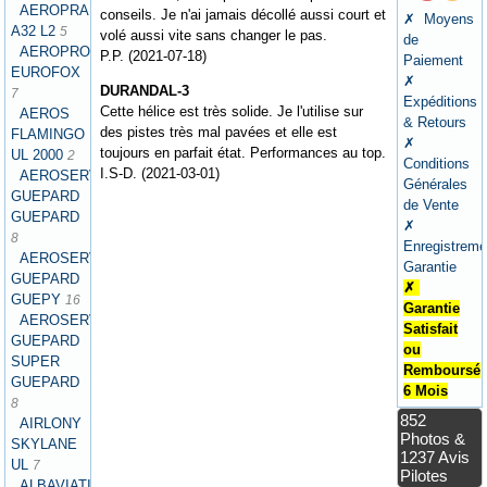
AEROPRAKT
conseils. Je n'ai jamais décollé aussi court et
✗ Moyens
A32 L2
5
volé aussi vite sans changer le pas.
de
AEROPRO
P.P. (2021-07-18)
Paiement
EUROFOX
✗
DURANDAL-3
7
Expéditions
Cette hélice est très solide. Je l'utilise sur
AEROS
& Retours
des pistes très mal pavées et elle est
FLAMINGO
✗
toujours en parfait état. Performances au top.
UL 2000
2
Conditions
I.S-D. (2021-03-01)
AEROSERVICES
Générales
GUEPARD
de Vente
GUEPARD
✗
8
Enregistreme
AEROSERVICES
Garantie
GUEPARD
✗
GUEPY
16
Garantie
AEROSERVICES
Satisfait
GUEPARD
ou
SUPER
Remboursé
GUEPARD
6 Mois
8
852
AIRLONY
Photos &
SKYLANE
1237 Avis
UL
7
Pilotes
ALBAVIATION