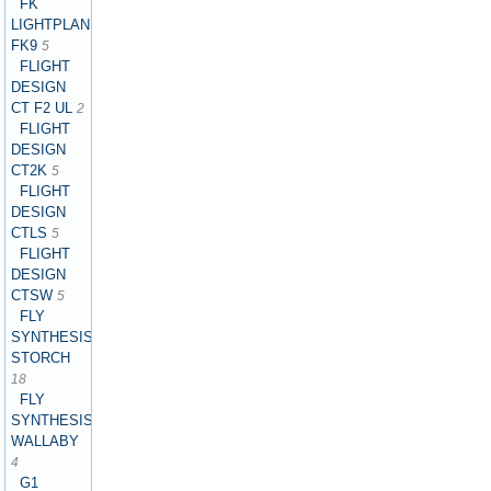
FK
LIGHTPLANES
FK9
5
FLIGHT
DESIGN
CT F2 UL
2
FLIGHT
DESIGN
CT2K
5
FLIGHT
DESIGN
CTLS
5
FLIGHT
DESIGN
CTSW
5
FLY
SYNTHESIS
STORCH
18
FLY
SYNTHESIS
WALLABY
4
G1