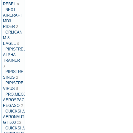
REBEL
8
NEXT
AIRCRAFT
MD3
RIDER
2
ORLICAN
M-8
EAGLE
9
PIPISTREL
ALPHA
TRAINER
3
PIPISTREL
SINUS
2
PIPISTREL
VIRUS
5
PRO.MECC
AEROSPACE
PEGASO
2
QUICKSILVER
AERONAUTICS
GT 500
15
QUICKSILVER