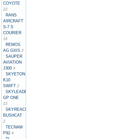
COYOTE
22
RANS
AIRCRAFT
S-7 S
COURIER
16
REMOS
AG GXIS
2
SAUPER
AVIATION
J300
4
SKYETON
K10
SWIFT
2
SKYLEADER
GP ONE
15
SKYREACH
BUSHCAT
2
TECNAM
P92
4
TL