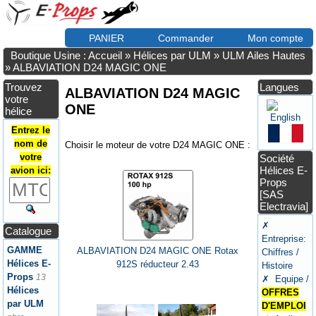
PANIER
Commander
Mon compte
Boutique Usine : Accueil
»
Hélices par ULM
»
ULM Ailes Hautes
»
ALBAVIATION D24 MAGIC ONE
Trouvez
Langues
ALBAVIATION D24 MAGIC
votre
ONE
hélice
Entrez le
nom de
Choisir le moteur de votre D24 MAGIC ONE :
votre
Société
Hélices E-
avion ici:
Props
[SAS
Electravia]
✗
Catalogue
Entreprise:
GAMME
ALBAVIATION D24 MAGIC ONE Rotax
Chiffres /
Hélices E-
912S réducteur 2.43
Histoire
Props
13
✗ Equipe /
Hélices
OFFRES
par ULM
D'EMPLOI