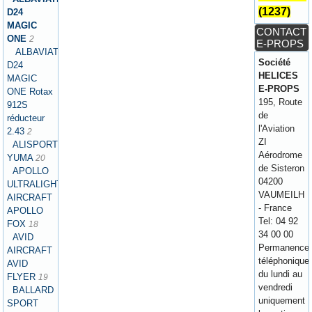
(1237)
D24
MAGIC
CONTACT
ONE
2
E-PROPS
ALBAVIATION
Société
D24
HELICES
MAGIC
E-PROPS
ONE Rotax
195, Route
912S
de
réducteur
l'Aviation
2.43
2
ZI
ALISPORT
Aérodrome
YUMA
20
de Sisteron
APOLLO
04200
ULTRALIGHT
VAUMEILH
AIRCRAFT
- France
APOLLO
Tel: 04 92
FOX
18
34 00 00
AVID
Permanence
AIRCRAFT
téléphonique
AVID
du lundi au
FLYER
19
vendredi
BALLARD
uniquement
SPORT