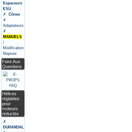
Espaceurs
ESU
✗
Cônes
✗
Adaptateurs
✗
MANUELS
/
Modification
Majeure
Foire Aux
Questions
Hélices
réglables
pour
moteurs
réductés
✗
DURANDAL