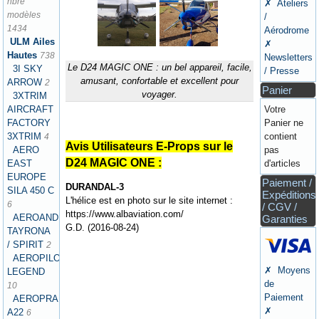
nbre
✗ Ateliers
modèles
/
1434
Aérodrome
ULM Ailes
✗
Hautes
738
Newsletters
Le D24 MAGIC ONE : un bel appareil, facile,
3I SKY
/ Presse
amusant, confortable et excellent pour
ARROW
2
Panier
voyager.
3XTRIM
AIRCRAFT
Votre
FACTORY
Panier ne
3XTRIM
contient
4
Avis Utilisateurs E-Props sur le
AERO
pas
D24 MAGIC ONE :
EAST
d'articles
EUROPE
Paiement /
DURANDAL-3
SILA 450 C
Expéditions
L'hélice est en photo sur le site internet :
6
/ CGV /
https://www.albaviation.com/
AEROANDINA
Garanties
G.D. (2016-08-24)
TAYRONA
/ SPIRIT
2
AEROPILOT
✗ Moyens
LEGEND
de
10
Paiement
AEROPRAKT
✗
A22
6