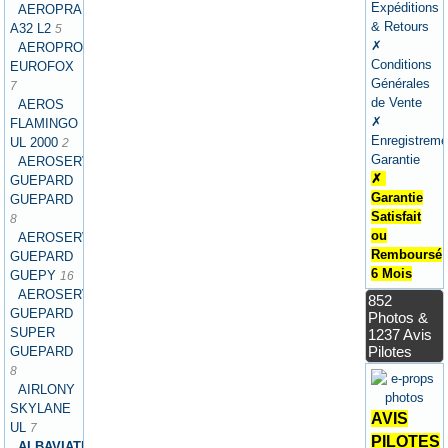
Expéditions
AEROPRAKT
& Retours
A32 L2
5
✗
AEROPRO
Conditions
EUROFOX
Générales
7
de Vente
AEROS
✗
FLAMINGO
Enregistreme
UL 2000
2
Garantie
AEROSERVICES
✗
GUEPARD
Garantie
GUEPARD
Satisfait
8
ou
AEROSERVICES
Remboursé
GUEPARD
6 Mois
GUEPY
16
AEROSERVICES
852
GUEPARD
Photos &
SUPER
1237 Avis
Pilotes
GUEPARD
8
AIRLONY
SKYLANE
AVIS
UL
7
PILOTES
ALBAVIATION