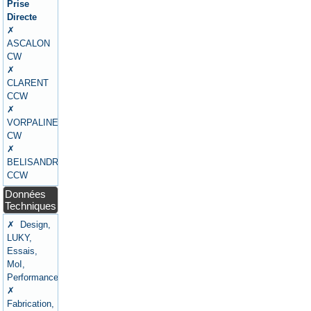
Prise
Directe
✗
ASCALON
CW
✗
CLARENT
CCW
✗
VORPALINE
CW
✗
BELISANDRE
CCW
Données
Techniques
✗ Design,
LUKY,
Essais,
MoI,
Performances
✗
Fabrication,