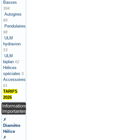
Basses
394
Autogires
89
Pendulaires
98
ULM
hydravion
53
ULM
biplan
62
Hélices
spéciales
5
Accessoires
61
TARIFS
2026
Informations
Importantes
✗
Diamètre
Hélice
✗