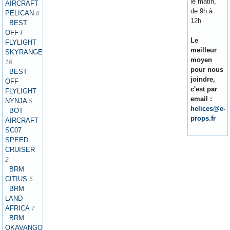
le matin,
AIRCRAFT
de 9h à
PELICAN
8
12h
BEST
OFF /
Le
FLYLIGHT
meilleur
SKYRANGER
moyen
16
pour nous
BEST
joindre,
OFF
c'est par
FLYLIGHT
email :
NYNJA
5
helices@e-
BOT
props.fr
AIRCRAFT
SC07
SPEED
CRUISER
2
BRM
CITIUS
5
BRM
LAND
AFRICA
7
BRM
OKAVANGO