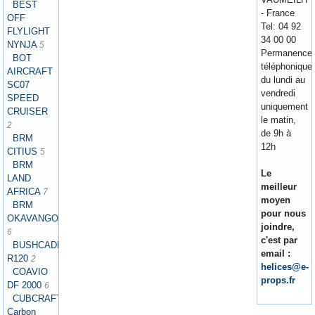
BEST
- France
OFF
Tel: 04 92
FLYLIGHT
34 00 00
NYNJA
5
Permanence
BOT
téléphonique
AIRCRAFT
du lundi au
SC07
vendredi
SPEED
uniquement
CRUISER
le matin,
2
de 9h à
BRM
12h
CITIUS
5
BRM
Le
LAND
meilleur
AFRICA
7
moyen
BRM
pour nous
OKAVANGO
joindre,
6
c'est par
BUSHCADDY
email :
R120
2
helices@e-
COAVIO
props.fr
DF 2000
6
CUBCRAFTERS
Carbon