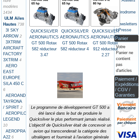
✗ Ateliers
nbre
/
modèles
Aérodrome
1434
✗
ULM Ailes
Newsletters
Hautes
738
/ Presse
3I SKY
QUICKSILVER
QUICKSILVER
QUICKSILVER
ARROW
2
AERONAUTICS
AERONAUTICS
AERONAUTICS
Panier
3XTRIM
GT 500 Rotax
GT 500 Rotax
GT 500 Rotax
Votre
AIRCRAFT
582 réducteur
582 réducteur 4
912 réducteur
Panier ne
FACTORY
3.47
2.27
contient
3XTRIM
4
pas
AERO
d'articles
EAST
EUROPE
Paiement /
SILA 450 C
Expéditions
/ CGV /
6
Garanties
AEROANDINA
TAYRONA
/ SPIRIT
Le programme de développement GT 500 a
2
AEROPILOT
été lancé dans le but de produire le
LEGEND
Quicksilver le plus performant jamais réalisé.
L'objectif de Quicksilver était de concevoir un
10
AEROPRAKT
avion qui transcenderait la catégorie des
A22
ultralégers et fournirait à l'aviation générale
6