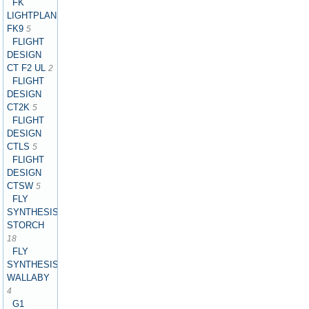
FK
LIGHTPLANES
FK9
5
FLIGHT
DESIGN
CT F2 UL
2
FLIGHT
DESIGN
CT2K
5
FLIGHT
DESIGN
CTLS
5
FLIGHT
DESIGN
CTSW
5
FLY
SYNTHESIS
STORCH
18
FLY
SYNTHESIS
WALLABY
4
G1