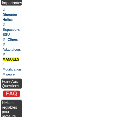
Importantes
✗
Diamètre
Hélice
✗
Espaceurs
ESU
✗
Cônes
✗
Adaptateurs
✗
MANUELS
/
Modification
Majeure
Foire Aux
Questions
Hélices
réglables
pour
moteurs