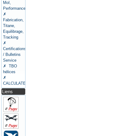
MoI,
Performances
✗
Fabrication,
Titane,
Equilibrage,
Tracking
✗
Certifications
/ Bulletins
Service
✗ TBO
hélices
✗
CALCULATEURS
Liens