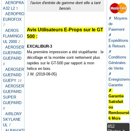
AEROPRAKT
l'avion d'entrée de gamme dont elle a tant
A32 L2
besoin.
5
AEROPRO
✗ Moyens
EUROFOX
de
7
Paiement
Avis Utilisateurs E-Props sur le GT
AEROS
✗
FLAMINGO
500 :
Expéditions
UL 2000
2
& Retours
EXCALIBUR-3
AEROSERVICES
✗
Ma première impression a été stupéfiante : le
GUEPARD
Conditions
décollage et la montée sont nettement plus
GUEPARD
Générales
rapides sur le GT-500 par rapport à mon
8
de Vente
hélice en bois.
AEROSERVICES
✗
J.W. (2018-08-05)
GUEPARD
Enregistreme
GUEPY
16
Garantie
AEROSERVICES
✗
GUEPARD
Garantie
SUPER
Satisfait
GUEPARD
ou
8
Remboursé
AIRLONY
6 Mois
SKYLANE
UL
7
852
ALBAVIATION