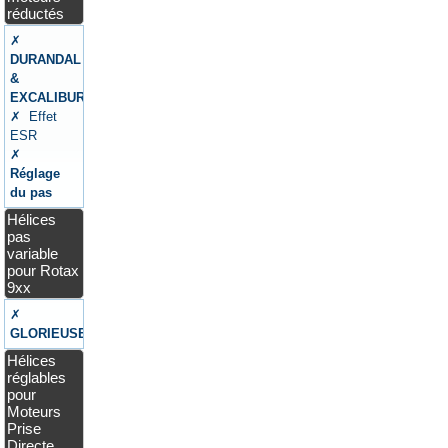
réductés
✗
DURANDAL
&
EXCALIBUR
✗ Effet
ESR
✗
Réglage
du pas
Hélices
pas
variable
pour Rotax
9xx
✗
GLORIEUSE
Hélices
réglables
pour
Moteurs
Prise
Directe