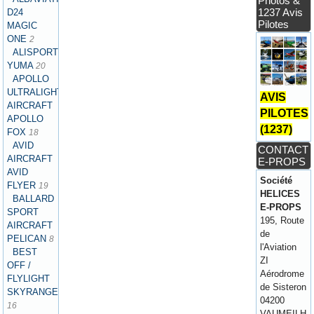
Photos &
1237 Avis
D24
Pilotes
MAGIC
ONE
2
ALISPORT
YUMA
20
APOLLO
ULTRALIGHT
AVIS
AIRCRAFT
PILOTES
APOLLO
(1237)
FOX
18
AVID
CONTACT
AIRCRAFT
E-PROPS
AVID
Société
FLYER
19
HELICES
BALLARD
E-PROPS
SPORT
195, Route
AIRCRAFT
de
PELICAN
8
l'Aviation
BEST
ZI
OFF /
Aérodrome
FLYLIGHT
de Sisteron
SKYRANGER
04200
16
VAUMEILH