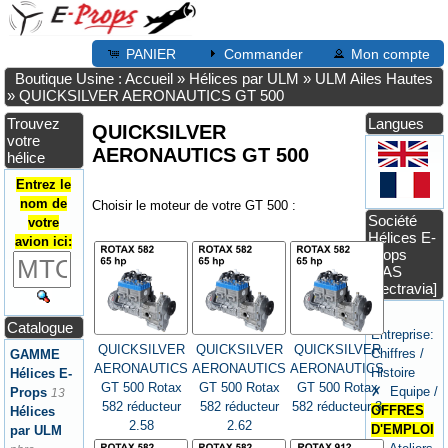
PANIER
Commander
Mon compte
Boutique Usine : Accueil
»
Hélices par ULM
»
ULM Ailes Hautes
»
QUICKSILVER AERONAUTICS GT 500
Trouvez
Langues
QUICKSILVER
votre
AERONAUTICS GT 500
hélice
Entrez le
nom de
Choisir le moteur de votre GT 500 :
Société
votre
Hélices E-
avion ici:
Props
[SAS
Electravia]
✗
Catalogue
Entreprise:
QUICKSILVER
QUICKSILVER
QUICKSILVER
Chiffres /
GAMME
AERONAUTICS
AERONAUTICS
AERONAUTICS
Histoire
Hélices E-
GT 500 Rotax
GT 500 Rotax
GT 500 Rotax
✗ Equipe /
Props
13
582 réducteur
582 réducteur
582 réducteur 3
OFFRES
Hélices
2.58
2.62
D'EMPLOI
par ULM