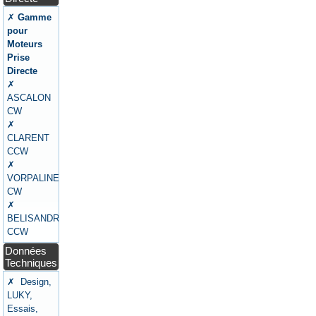
✗
Gamme
pour
Moteurs
Prise
Directe
✗
ASCALON
CW
✗
CLARENT
CCW
✗
VORPALINE
CW
✗
BELISANDRE
CCW
Données
Techniques
✗ Design,
LUKY,
Essais,