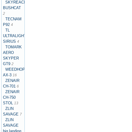
SKYREACH
BUSHCAT
2
TECNAM
P92
4
TL
ULTRALIGHT
SIRIUS
4
TOMARK
AERO
SKYPER
GT9
2
WEEDHOPPER
AX-3
16
ZENAIR
CH-701
6
ZENAIR
CH-750
STOL
13
ZLIN
SAVAGE
7
ZLIN
SAVAGE
big landing