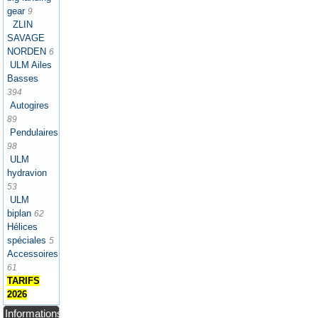
gear
9
ZLIN
SAVAGE
NORDEN
6
ULM Ailes
Basses
394
Autogires
89
Pendulaires
98
ULM
hydravion
53
ULM
biplan
62
Hélices
spéciales
5
Accessoires
61
TARIFS
2026
Informations