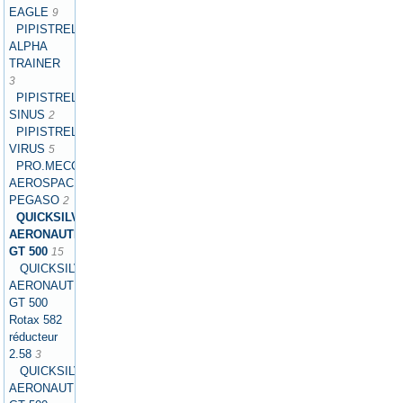
EAGLE
9
PIPISTREL
ALPHA
TRAINER
3
PIPISTREL
SINUS
2
PIPISTREL
VIRUS
5
PRO.MECC
AEROSPACE
PEGASO
2
QUICKSILVER
AERONAUTICS
GT 500
15
QUICKSILVER
AERONAUTICS
GT 500
Rotax 582
réducteur
2.58
3
QUICKSILVER
AERONAUTICS