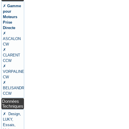
✗
Gamme
pour
Moteurs
Prise
Directe
✗
ASCALON
CW
✗
CLARENT
CCW
✗
VORPALINE
CW
✗
BELISANDRE
CCW
Données
Techniques
✗ Design,
LUKY,
Essais,