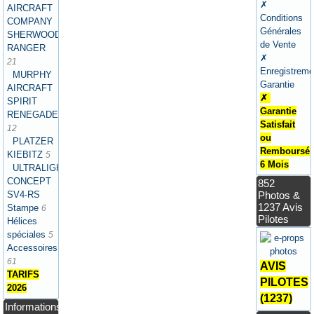
✗
AIRCRAFT
Conditions
COMPANY
Générales
SHERWOOD
de Vente
RANGER
✗
21
Enregistreme
MURPHY
Garantie
AIRCRAFT
✗
SPIRIT
Garantie
RENEGADE
Satisfait
12
ou
PLATZER
Remboursé
KIEBITZ
5
6 Mois
ULTRALIGHT
CONCEPT
852
SV4-RS
Photos &
1237 Avis
Stampe
6
Pilotes
Hélices
spéciales
5
Accessoires
61
AVIS
TARIFS
PILOTES
2026
(1237)
Informations