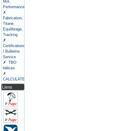
MoI,
Performances
✗
Fabrication,
Titane,
Equilibrage,
Tracking
✗
Certifications
/ Bulletins
Service
✗ TBO
hélices
✗
CALCULATEURS
Liens