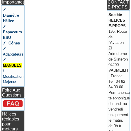
Importantes
CONTACT
E-PROPS
✗
Société
Diamètre
HELICES
Hélice
E-PROPS
✗
195, Route
Espaceurs
de
ESU
l'Aviation
✗
Cônes
ZI
✗
Aérodrome
Adaptateurs
de Sisteron
✗
04200
MANUELS
VAUMEILH
/
- France
Modification
Tel: 04 92
Majeure
34 00 00
Foire Aux
Permanence
Questions
téléphonique
du lundi au
vendredi
Hélices
uniquement
réglables
le matin,
pour
de 9h à
moteurs