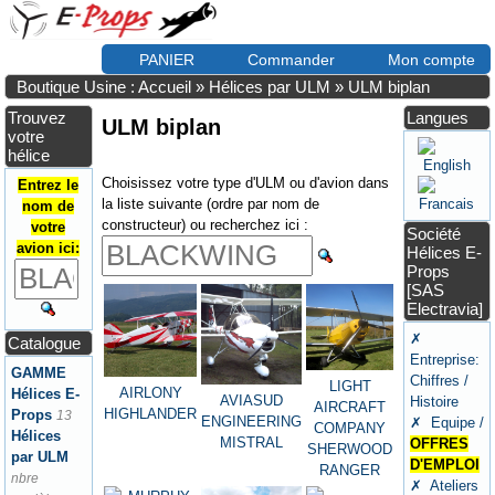
PANIER
Commander
Mon compte
Boutique Usine : Accueil
»
Hélices par ULM
»
ULM biplan
Trouvez
Langues
ULM biplan
votre
hélice
Choisissez votre type d'ULM ou d'avion dans
Entrez le
la liste suivante (ordre par nom de
nom de
constructeur) ou recherchez ici :
votre
Société
avion ici:
Hélices E-
Props
[SAS
Electravia]
✗
Catalogue
Entreprise:
GAMME
Chiffres /
LIGHT
AIRLONY
Hélices E-
AVIASUD
Histoire
AIRCRAFT
HIGHLANDER
Props
13
ENGINEERING
✗ Equipe /
COMPANY
Hélices
MISTRAL
OFFRES
SHERWOOD
par ULM
D'EMPLOI
RANGER
nbre
✗ Ateliers