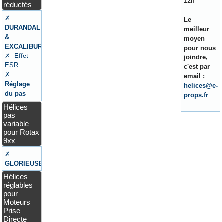
12h
réductés
✗
Le
DURANDAL
meilleur
&
moyen
EXCALIBUR
pour nous
✗ Effet
joindre,
ESR
c'est par
✗
email :
Réglage
helices@e-
du pas
props.fr
Hélices
pas
variable
pour Rotax
9xx
✗
GLORIEUSE
Hélices
réglables
pour
Moteurs
Prise
Directe