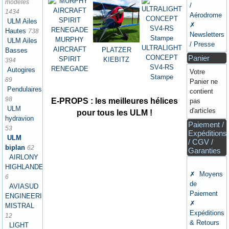
modèles
/
1434
Aérodrome
ULM Ailes
✗
Hautes
738
Newsletters
MURPHY
ULM Ailes
/ Presse
ULTRALIGHT
AIRCRAFT
PLATZER
Basses
CONCEPT
Panier
SPIRIT
KIEBITZ
394
SV4-RS
RENEGADE
Autogires
Votre
Stampe
89
Panier ne
Pendulaires
contient
98
E-PROPS : les meilleures hélices
pas
ULM
d'articles
pour tous les ULM !
hydravion
Paiement /
53
Expéditions
ULM
/ CGV /
biplan
62
Garanties
AIRLONY
HIGHLANDER
✗ Moyens
6
de
AVIASUD
Paiement
ENGINEERING
✗
MISTRAL
Expéditions
12
& Retours
LIGHT