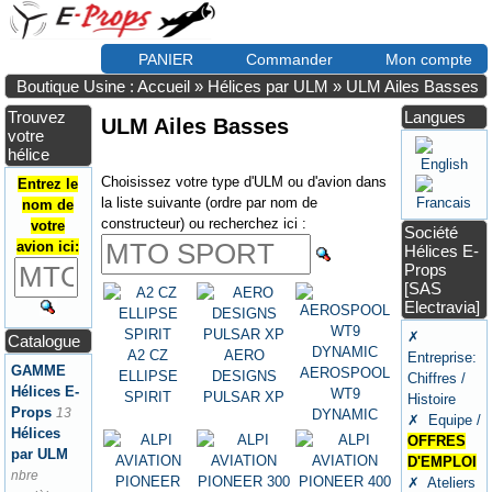
PANIER
Commander
Mon compte
Boutique Usine : Accueil
»
Hélices par ULM
»
ULM Ailes Basses
Trouvez
Langues
ULM Ailes Basses
votre
hélice
Choisissez votre type d'ULM ou d'avion dans
Entrez le
la liste suivante (ordre par nom de
nom de
constructeur) ou recherchez ici :
votre
Société
avion ici:
Hélices E-
Props
[SAS
Electravia]
✗
Catalogue
A2 CZ
AERO
Entreprise:
GAMME
AEROSPOOL
ELLIPSE
DESIGNS
Chiffres /
Hélices E-
WT9
SPIRIT
PULSAR XP
Histoire
Props
13
DYNAMIC
✗ Equipe /
Hélices
OFFRES
par ULM
D'EMPLOI
nbre
✗ Ateliers