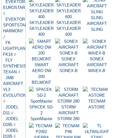
EVEKTOR
EUROSTAR
6
SLING
EVEKTOR
SKYLEADER
SKYLEADER
AIRCRAFT
SPORTSTAR
SKYLEADER
SKYLEADER
SLING
HARMONY
400
600
2
FK
LIGHTPLANES
FK14
6
SONEX
SONEX
FLY
SMART
AIRCRAFT
AIRCRAFT
SYNTHESIS
AERO DW
SONEX-B
WAIEX-B
TEXAN
4
200
JMB
BELMONT
AIRCRAFT
VL3
EVOLUTION
TECNAM
9
SPACEK SD-
STORM
ASTORE
JODEL
2
AIRCRAFT
D11
6
SportMaster
STORM 280
JODEL
D185
6
JODEL
D195
6
TECNAM P96