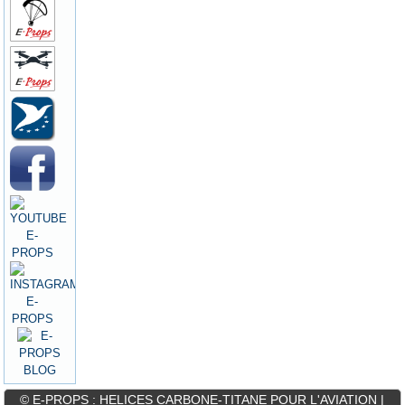
© E-PROPS : HELICES CARBONE-TITANE POUR L'AVIATION |