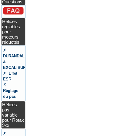
Questions
Hélices
réglables
pour
moteurs
réductés
✗
DURANDAL
&
EXCALIBUR
✗ Effet
ESR
✗
Réglage
du pas
Hélices
pas
variable
pour Rotax
9xx
✗