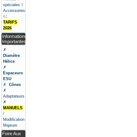
spéciales
5
Accessoires
61
TARIFS
2026
Informations
Importantes
✗
Diamètre
Hélice
✗
Espaceurs
ESU
✗
Cônes
✗
Adaptateurs
✗
MANUELS
/
Modification
Majeure
Foire Aux