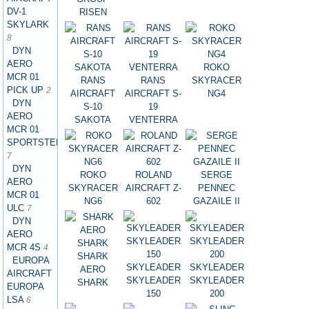
DV-1
RISEN
SKYLARK
8
DYN
AERO
ROKO
MCR 01
RANS
RANS
SKYRACER
PICK UP
2
AIRCRAFT
AIRCRAFT S-
NG4
DYN
S-10
19
AERO
SAKOTA
VENTERRA
MCR 01
SPORTSTER
7
DYN
ROKO
ROLAND
SERGE
AERO
SKYRACER
AIRCRAFT Z-
PENNEC
MCR 01
NG6
602
GAZAILE II
ULC
7
DYN
AERO
MCR 4S
4
SHARK
EUROPA
SKYLEADER
SKYLEADER
AERO
AIRCRAFT
SKYLEADER
SKYLEADER
SHARK
EUROPA
150
200
LSA
6