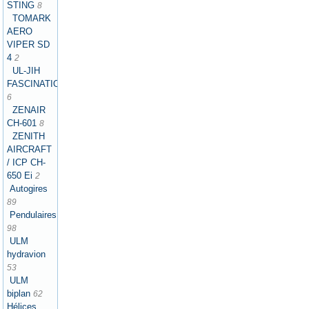
STING
8
TOMARK
AERO
VIPER SD
4
2
UL-JIH
FASCINATION
6
ZENAIR
CH-601
8
ZENITH
AIRCRAFT
/ ICP CH-
650 Ei
2
Autogires
89
Pendulaires
98
ULM
hydravion
53
ULM
biplan
62
Hélices