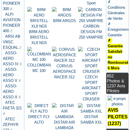
✗
Sport
PIONEER
Conditions
300
8
Générales
ALPI
de Vente
AVIATION
BRM ARGOS
✗
PIONEER
CARBON
Enregistreme
400
2
BRM AERO
DESIGN FM
Garantie
ARSI AB
BRISTELL
250 VAMPIRE
✗
VM1C
XL8 NG5
Garantie
ESQUAL
2
Satisfait
ASSO-
ou
AERO
Remboursé
ASSO IV
6
COLLOMBAN
CORVUS
6 Mois
ASSO-
MC 100
AEROSPACE
AERO
852
RACER 312
CZECH
ASSO V
Photos &
4
SPORT
1237 Avis
ASSO-
AIRCRAFT
Pilotes
AERO
SPORT
ASSO X
6
CRUISER
ATEC
FAETA 321
AVIS
4
PILOTES
DIRECT FLY
DISTAR
ATEC
ALTO
DISTAR AIR
SAMBA XXL
(1237)
ZEPHYR
LAMBADA