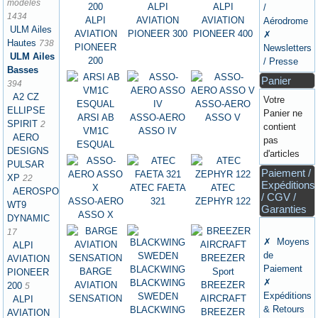
modèles
ALPI
ALPI
/
1434
ALPI
AVIATION
AVIATION
Aérodrome
ULM Ailes
AVIATION
PIONEER 300
PIONEER 400
✗
Hautes
738
PIONEER
Newsletters
ULM Ailes
200
/ Presse
Basses
Panier
394
A2 CZ
Votre
ASSO-AERO
ELLIPSE
Panier ne
ARSI AB
ASSO-AERO
ASSO V
SPIRIT
2
contient
VM1C
ASSO IV
AERO
pas
ESQUAL
DESIGNS
d'articles
PULSAR
Paiement /
XP
22
Expéditions
ATEC FAETA
ATEC
AEROSPOOL
/ CGV /
ASSO-AERO
321
ZEPHYR 122
WT9
Garanties
ASSO X
DYNAMIC
17
✗ Moyens
ALPI
de
AVIATION
Paiement
BARGE
PIONEER
✗
BLACKWING
AVIATION
BREEZER
200
5
Expéditions
SWEDEN
SENSATION
AIRCRAFT
ALPI
& Retours
BLACKWING
BREEZER
AVIATION