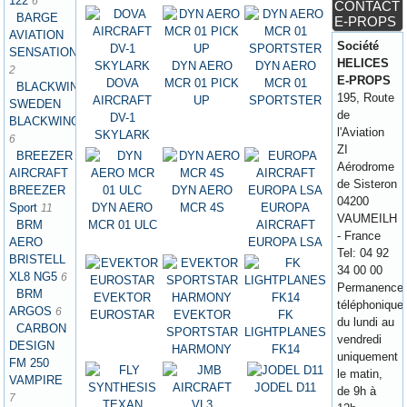
122
6
CONTACT
BARGE
E-PROPS
AVIATION
Société
SENSATION
HELICES
DYN AERO
DYN AERO
2
E-PROPS
DOVA
MCR 01 PICK
MCR 01
BLACKWING
195, Route
AIRCRAFT
UP
SPORTSTER
SWEDEN
de
DV-1
BLACKWING
l'Aviation
SKYLARK
6
ZI
BREEZER
Aérodrome
AIRCRAFT
de Sisteron
DYN AERO
BREEZER
04200
DYN AERO
MCR 4S
EUROPA
Sport
11
VAUMEILH
MCR 01 ULC
AIRCRAFT
BRM
- France
EUROPA LSA
AERO
Tel: 04 92
BRISTELL
34 00 00
XL8 NG5
6
Permanence
BRM
EVEKTOR
téléphonique
ARGOS
6
EUROSTAR
EVEKTOR
FK
du lundi au
CARBON
SPORTSTAR
LIGHTPLANES
vendredi
DESIGN
HARMONY
FK14
uniquement
FM 250
le matin,
VAMPIRE
JODEL D11
de 9h à
7