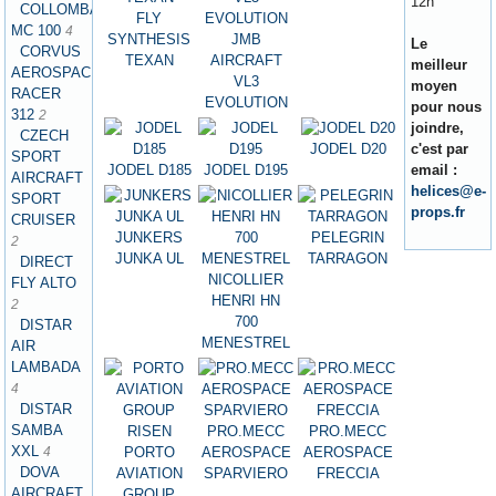
12h
COLLOMBAN
FLY
MC 100
4
SYNTHESIS
JMB
Le
CORVUS
TEXAN
AIRCRAFT
meilleur
AEROSPACE
VL3
moyen
RACER
EVOLUTION
pour nous
312
2
joindre,
CZECH
JODEL D20
c'est par
SPORT
JODEL D185
JODEL D195
email :
AIRCRAFT
helices@e-
SPORT
props.fr
CRUISER
JUNKERS
PELEGRIN
2
JUNKA UL
TARRAGON
DIRECT
NICOLLIER
FLY ALTO
HENRI HN
2
700
DISTAR
MENESTREL
AIR
LAMBADA
4
DISTAR
SAMBA
PRO.MECC
PRO.MECC
XXL
PORTO
AEROSPACE
AEROSPACE
4
DOVA
AVIATION
SPARVIERO
FRECCIA
AIRCRAFT
GROUP