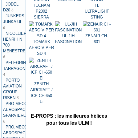
JODEL
TECNAM
TL
D20
6
P2002
ULTRALIGHT
JUNKERS
SIERRA
STING
JUNKA UL
6
NICOLLIER
UL-JIH
ZENAIR CH-
HENRI HN
TOMARK
FASCINATION
601
700
AERO VIPER
MENESTREL
SD 4
6
PELEGRIN
TARRAGON
4
PORTO
ZENITH
AVIATION
AIRCRAFT /
GROUP
ICP CH-650
RISEN
6
Ei
PRO.MECC
AEROSPACE
SPARVIERO
E-PROPS : les meilleures hélices
6
pour tous les ULM !
PRO.MECC
AEROSPACE