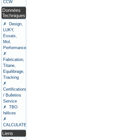
CCW
Données
Techniques
✗ Design,
LUKY,
Essais,
MoI,
Performances
✗
Fabrication,
Titane,
Equilibrage,
Tracking
✗
Certifications
/ Bulletins
Service
✗ TBO
hélices
✗
CALCULATEURS
Liens