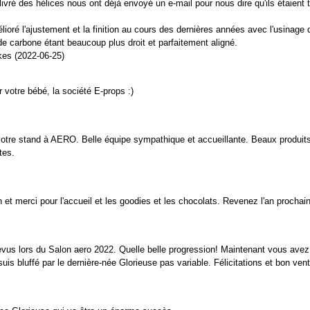
livré des hélices nous ont déjà envoyé un e-mail pour nous dire qu'ils étaient 
ioré l'ajustement et la finition au cours des dernières années avec l'usinage
 de carbone étant beaucoup plus droit et parfaitement aligné.
kes (2022-06-25)
votre bébé, la société E-props :)
votre stand à AERO. Belle équipe sympathique et accueillante. Beaux produits
tes.
 et merci pour l'accueil et les goodies et les chocolats. Revenez l'an prochain
evus lors du Salon aero 2022. Quelle belle progression! Maintenant vous avez
uis bluffé par le dernière-née Glorieuse pas variable. Félicitations et bon ven