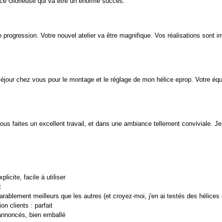
ice Glorieuse qui va être un énorme succès.
le progression. Votre nouvel atelier va être magnifique. Vos réalisations sont 
éjour chez vous pour le montage et le réglage de mon hélice eprop. Votre équ
vous faites un excellent travail, et dans une ambiance tellement conviviale. J
plicite, facile à utiliser
t
arablement meilleurs que les autres (et croyez-moi, j'en ai testés des hélice
n clients : parfait
annoncés, bien emballé