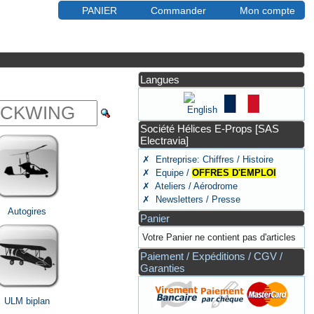
PANIER
Commander
Mon compte
Langues
Société Hélices E-Props [SAS
Electravia]
✗ Entreprise: Chiffres / Histoire
✗ Equipe /
OFFRES D'EMPLOI
✗ Ateliers / Aérodrome
✗ Newsletters / Presse
Autogires
Panier
Votre Panier ne contient pas d'articles
Paiement / Expéditions / CGV /
Garanties
ULM biplan