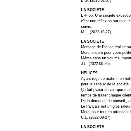
B.G. (2023-01-07)
LA SOCIETE
E-Prop. Une société exception
c'est une réflexion sur tous 
suivre.
M.L. (2022-10-27)
LA SOCIETE
Montage de l'hélice réalisé s
Merci encore pour votre politi
Même sans un volume important
J.L. (2022-09-30)
HELICES
Ayant reçu ce matin mon hélice
pour le sérieux de la société.
Ça fait plaisir de voir que ma
temps de traiter chaque clien
De la demande de conseil , au
Le français est un gros raleur 
Merci pour tout en attendant l
C.L. (2022-09-27)
LA SOCIETE