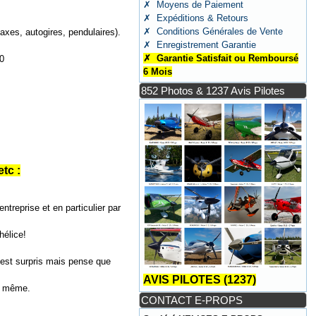
✗ Moyens de Paiement
✗ Expéditions & Retours
✗ Conditions Générales de Vente
axes, autogires, pendulaires).
✗ Enregistrement Garantie
✗ Garantie Satisfait ou Remboursé
0
6 Mois
852 Photos & 1237 Avis Pilotes
tc :
ntreprise et en particulier par
hélice!
 est surpris mais pense que
AVIS PILOTES (1237)
ur même.
CONTACT E-PROPS