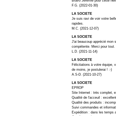
Bravo Jérémie pour cette hél
F.G. (2022-01-30)
LA SOCIETE
Je suis ravi de voir votre bel
rapides.
M.C. (2021-12-07)
LA SOCIETE
J'ai beaucoup apprécié mon s
compétente. Merci pour tout.
L.D. (2021-11-14)
LA SOCIETE
Félicitations à votre équipe, 
de moins, je postulerai ! :-)
A.S-D. (2021-10-27)
LA SOCIETE
EPROP
Site Internet : très complet, ex
Qualité de l'acceuil : excellen
Qualité des produits : incomp
Suivi commandes et informatio
Expédition : dans les temps 