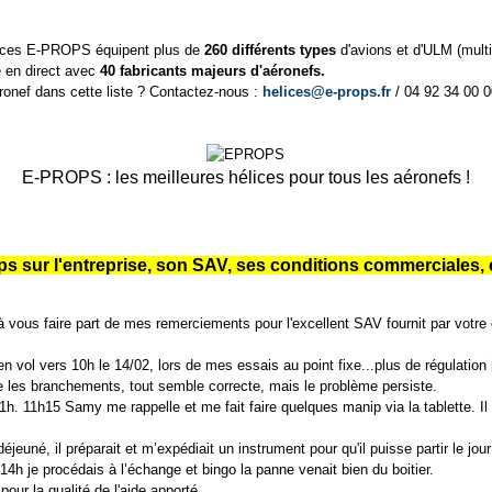
hélices E-PROPS équipent plus de
260 différents types
d'avions et d'ULM (multi
 en direct avec
40 fabricants majeurs d'aéronefs.
ronef dans cette liste ? Contactez-nous :
helices@e-props.fr
/ 04 92 34 00 0
E-PROPS : les meilleures hélices pour tous les aéronefs !
ops sur l'entreprise, son SAV, ses conditions commerciales, e
à vous faire part de mes remerciements pour l'excellent SAV fournit par votre e
 en vol vers 10h le 14/02, lors de mes essais au point fixe...plus de régulation 
fie les branchements, tout semble correcte, mais le problème persiste.
h. 11h15 Samy me rappelle et me fait faire quelques manip via la tablette. Il
déjeuné, il préparait et m’expédiait un instrument pour qu'il puisse partir le jo
 14h je procédais à l’échange et bingo la panne venait bien du boitier.
pour la qualité de l'aide apporté.