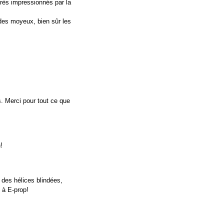
très impressionnés par la
 des moyeux, bien sûr les
. Merci pour tout ce que
!
 des hélices blindées,
t à E-prop!