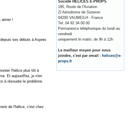
Société HELICES E-PROPS
195, Route de l'Aviation
ZI Aérodrome de Sisteron
04200 VAUMEILH - France
 aimer !
Tel: 04 92 34 00 00
Permanence téléphonique du lundi au
vendredi
uniquement le matin, de 9h à 12h
é depuis ses débuts à Aspres
Le meilleur moyen pour nous
joindre, c'est par email :
helices@e-
props.fr
nter l'hélice plus tôt à
. Et aujourd'hui, je n'en
si à résoudre le problème.
nir de l'hélice, c'est chez