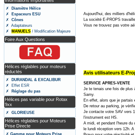
Informations Importantes
✗
Diamètre Hélice
Aujourd'hui, des milliers d'
✗
Espaceurs ESU
La société E-PROPS travaille
✗
Cônes
Vous ne trouvez pas votre aé
✗ Adaptateurs
✗
MANUELS
/ Modification Majeure
Foire Aux Questions
Hélices réglables pour moteurs
réductés
Avis utilisateurs E-Pr
✗
DURANDAL & EXCALIBUR
SERVICE APRES-VENTE
✗ Effet ESR
Je te tenais une fois de plus 
✗
Réglage du pas
Samy.
Hélices pas variable pour Rotax
En effet, alors que je partais
9xx
De retour au parking, je véri
Je contacte votre SAV vers 11
✗
GLORIEUSE
l'instrument est HS.
Hélices réglables pour Moteurs
A midi, et pendant l'heure du 
Prise Directe
le lundi réception vers 12h. A
✗
Gamme pour Moteurs Prise
Bravo pour votre réactivité et 