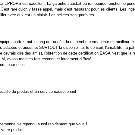
ez EPROPS est excellent. La garantie satisfait ou remboursé fonctionne pend
C'est rare qu'on y fasse appel, mais c'est rassurant pour les clients. Les ingé
ller avec eux est un plaisir. Les hélices sont parfaites.
équipe abattez tout le long de l'année, la recherche permanente du meilleur résul
s adaptés et aussi, et SURTOUT la disponibilité, le conseil, l'amabilité, la pat
e devrais dire des amis), l'obtention de cette certification EASA n'est que la 
ULM, avons maintes fois reconnu et largement diffusé.
merci pour nous.
alité du produit et un service exceptionnel
 personne n'a répondu aussi rapidement que vous !
votre produit.