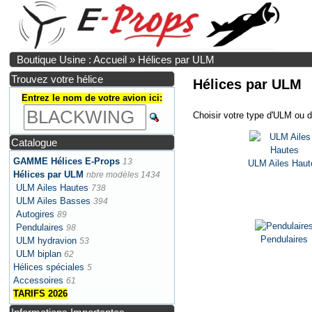
Boutique Usine : Accueil
»
Hélices par ULM
Trouvez votre hélice
Hélices par ULM
Entrez le nom de votre avion ici:
Choisir votre type d'ULM ou d
Catalogue
GAMME Hélices E-Props
13
ULM Ailes Haut
Hélices par ULM
nbre modèles 1434
ULM Ailes Hautes
738
ULM Ailes Basses
394
Autogires
89
Pendulaires
98
Pendulaires
ULM hydravion
53
ULM biplan
62
Hélices spéciales
5
Accessoires
61
TARIFS 2026