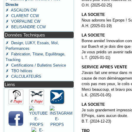
Directe
O.H. (2025-02-25)
✗ ASCALON CW
LA SOCIETE
✗ CLARENT CCW
Nous adorons les Eprops ! Su
✗ VORPALINE CW
A.H. (2025-01-19)
✗ BELISANDRE CCW
Données Techniques
LA SOCIETE
Bonne année! Innovation const
✗ Design, LUKY, Essais, MoI,
sur Buech et je dois dire que
Performances
Je vous prédis un avenir rad
✗ Fabrication, Titane, Equilibrage,
L.T. (2025-01-11)
Tracking
✗ Certifications / Bulletins Service
SERVICE APRES VENTE
✗ TBO hélices
J'avais fait une erreur dans 
✗ CALCULATEURS
cause de mon déménagement. E
crois pas mes yeux, le colis 
Liens
Merci beaucoup, et bravo pou
L.K. (2025-01-05)
LA SOCIETE
Je suis grandement impression
EProps, sans aucun doute.
B.T. (2024-12-23)
TBO