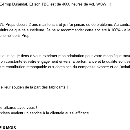
n E-Prop Durandal. Et son TBO est de 4000 heures de vol, WOW !!!
 d'E-Props depuis 2 ans maintenant et je n'ai jamais eu de problème. Au contrai
duits de qualité supérieure. Je peux recommander cette société à 100% - à la 
'une hélice E-Prop.
lle usine, je tiens à vous exprimer mon admiration pour votre magnifique trava
tion constante et votre engagement envers la performance et la qualité sont 
otre contribution remarquable aux domaines du composite avancé et de l'aviati
eilleur soutien de la part des fabricants !
des affaires avec vous !
rises avaient un service à la clientèle aussi efficace.
E 6 MOIS