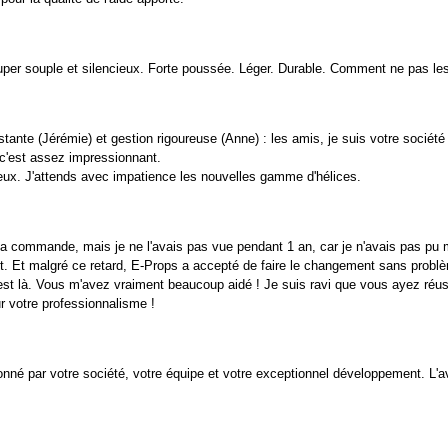
per souple et silencieux. Forte poussée. Léger. Durable. Comment ne pas les
ante (Jérémie) et gestion rigoureuse (Anne) : les amis, je suis votre sociét
 c'est assez impressionnant.
ieux. J'attends avec impatience les nouvelles gamme d'hélices.
ma commande, mais je ne l'avais pas vue pendant 1 an, car je n'avais pas pu mo
t malgré ce retard, E-Props a accepté de faire le changement sans problème
est là. Vous m'avez vraiment beaucoup aidé ! Je suis ravi que vous ayez réus
r votre professionnalisme !
né par votre société, votre équipe et votre exceptionnel développement. L'ave