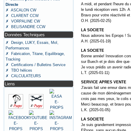
A midi, et pendant l'heure du 
Directe
le lundi réception vers 12h. A
✗ ASCALON CW
Bravo pour votre réactivité et 
✗ CLARENT CCW
O.H. (2025-02-25)
✗ VORPALINE CW
✗ BELISANDRE CCW
LA SOCIETE
Données Techniques
Nous adorons les Eprops ! Su
A.H. (2025-01-19)
✗ Design, LUKY, Essais, MoI,
Performances
LA SOCIETE
✗ Fabrication, Titane, Equilibrage,
Bonne année! Innovation const
Tracking
sur Buech et je dois dire que
✗ Certifications / Bulletins Service
Je vous prédis un avenir rad
✗ TBO hélices
L.T. (2025-01-11)
✗ CALCULATEURS
SERVICE APRES VENTE
Liens
J'avais fait une erreur dans 
cause de mon déménagement. E
crois pas mes yeux, le colis 
Merci beaucoup, et bravo pou
L.K. (2025-01-05)
LA SOCIETE
Je suis grandement impression
EProps, sans aucun doute.