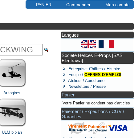
PANIER
Commander
Mon compte
Langues
Société Hélices E-Props [SAS
Electravia]
✗ Entreprise: Chiffres / Histoire
✗ Equipe /
OFFRES D'EMPLOI
✗ Ateliers / Aérodrome
✗ Newsletters / Presse
Autogires
Panier
Votre Panier ne contient pas d'articles
Paiement / Expéditions / CGV /
Garanties
ULM biplan