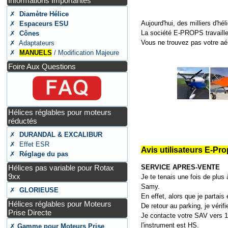
Informations Importantes
✗
Diamètre Hélice
Aujourd'hui, des milliers d'
✗
Espaceurs ESU
La société E-PROPS travaille
✗
Cônes
Vous ne trouvez pas votre aé
✗ Adaptateurs
✗
MANUELS
/ Modification Majeure
Foire Aux Questions
Hélices réglables pour moteurs
réductés
✗
DURANDAL & EXCALIBUR
✗ Effet ESR
Avis utilisateurs E-Pr
✗
Réglage du pas
Hélices pas variable pour Rotax
SERVICE APRES-VENTE
9xx
Je te tenais une fois de plus 
Samy.
✗
GLORIEUSE
En effet, alors que je partais
Hélices réglables pour Moteurs
De retour au parking, je véri
Prise Directe
Je contacte votre SAV vers 11
l'instrument est HS.
✗
Gamme pour Moteurs Prise