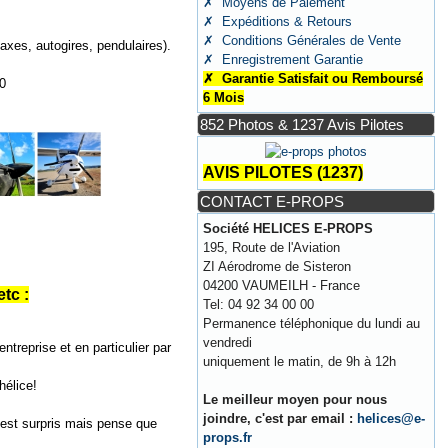
✗ Moyens de Paiement
✗ Expéditions & Retours
✗ Conditions Générales de Vente
axes, autogires, pendulaires).
✗ Enregistrement Garantie
✗ Garantie Satisfait ou Remboursé
0
6 Mois
852 Photos & 1237 Avis Pilotes
AVIS PILOTES (1237)
CONTACT E-PROPS
Société HELICES E-PROPS
195, Route de l'Aviation
ZI Aérodrome de Sisteron
04200 VAUMEILH - France
tc :
Tel: 04 92 34 00 00
Permanence téléphonique du lundi au
vendredi
ntreprise et en particulier par
uniquement le matin, de 9h à 12h
hélice!
Le meilleur moyen pour nous
joindre, c'est par email :
helices@e-
 est surpris mais pense que
props.fr