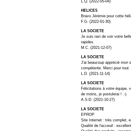
L.Q. (2022-05-04)
HELICES
Bravo Jérémie pour cette hél
F.G. (2022-01-30)
LA SOCIETE
Je suis ravi de voir votre bel
rapides.
M.C. (2021-12-07)
LA SOCIETE
J'ai beaucoup apprécié mon s
compétente. Merci pour tout.
L.D. (2021-11-14)
LA SOCIETE
Félicitations à votre équipe, 
de moins, je postulerai ! :-)
A.S-D. (2021-10-27)
LA SOCIETE
EPROP
Site Internet : très complet, ex
Qualité de l'acceuil : excellen