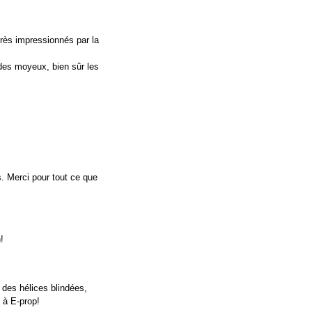
très impressionnés par la
 des moyeux, bien sûr les
. Merci pour tout ce que
!
 des hélices blindées,
t à E-prop!