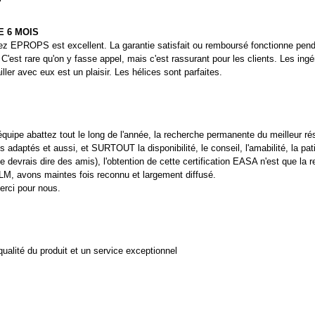
E 6 MOIS
ez EPROPS est excellent. La garantie satisfait ou remboursé fonctionne pend
C'est rare qu'on y fasse appel, mais c'est rassurant pour les clients. Les ingé
ller avec eux est un plaisir. Les hélices sont parfaites.
équipe abattez tout le long de l'année, la recherche permanente du meilleur résul
s adaptés et aussi, et SURTOUT la disponibilité, le conseil, l'amabilité, la pat
e devrais dire des amis), l'obtention de cette certification EASA n'est que la 
ULM, avons maintes fois reconnu et largement diffusé.
merci pour nous.
alité du produit et un service exceptionnel