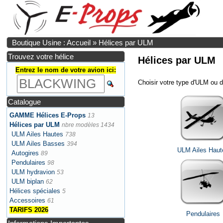
Boutique Usine : Accueil
»
Hélices par ULM
Trouvez votre hélice
Hélices par ULM
Entrez le nom de votre avion ici:
Choisir votre type d'ULM ou d
Catalogue
GAMME Hélices E-Props
13
Hélices par ULM
nbre modèles 1434
ULM Ailes Hautes
738
ULM Ailes Basses
394
ULM Ailes Haut
Autogires
89
Pendulaires
98
ULM hydravion
53
ULM biplan
62
Hélices spéciales
5
Accessoires
61
TARIFS 2026
Pendulaires