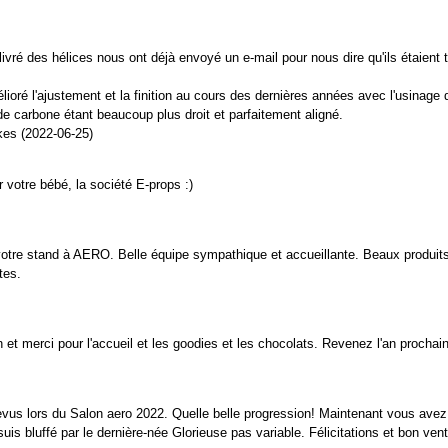
livré des hélices nous ont déjà envoyé un e-mail pour nous dire qu'ils étaient 
ioré l'ajustement et la finition au cours des dernières années avec l'usinage
 de carbone étant beaucoup plus droit et parfaitement aligné.
kes (2022-06-25)
votre bébé, la société E-props :)
votre stand à AERO. Belle équipe sympathique et accueillante. Beaux produits
tes.
 et merci pour l'accueil et les goodies et les chocolats. Revenez l'an prochain
evus lors du Salon aero 2022. Quelle belle progression! Maintenant vous avez
uis bluffé par le dernière-née Glorieuse pas variable. Félicitations et bon ven