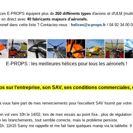
hélices E-PROPS équipent plus de
260 différents types
d'avions et d'ULM (multi
 en direct avec
40 fabricants majeurs d'aéronefs.
ronef dans cette liste ? Contactez-nous :
helices@e-props.fr
/ 04 92 34 00 0
E-PROPS : les meilleures hélices pour tous les aéronefs !
ops sur l'entreprise, son SAV, ses conditions commerciales, e
à vous faire part de mes remerciements pour l'excellent SAV fournit par votre e
 en vol vers 10h le 14/02, lors de mes essais au point fixe...plus de régulation 
fie les branchements, tout semble correcte, mais le problème persiste.
h. 11h15 Samy me rappelle et me fait faire quelques manip via la tablette. Il