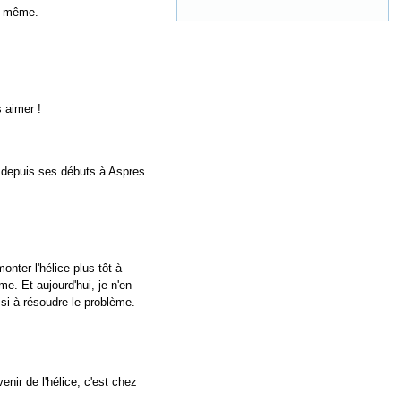
ur même.
 aimer !
é depuis ses débuts à Aspres
nter l'hélice plus tôt à
. Et aujourd'hui, je n'en
si à résoudre le problème.
nir de l'hélice, c'est chez