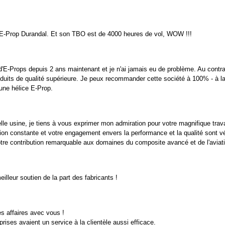
n E-Prop Durandal. Et son TBO est de 4000 heures de vol, WOW !!!
 d'E-Props depuis 2 ans maintenant et je n'ai jamais eu de problème. Au contrai
duits de qualité supérieure. Je peux recommander cette société à 100% - à la 
'une hélice E-Prop.
lle usine, je tiens à vous exprimer mon admiration pour votre magnifique trava
tion constante et votre engagement envers la performance et la qualité sont 
otre contribution remarquable aux domaines du composite avancé et de l'aviati
eilleur soutien de la part des fabricants !
des affaires avec vous !
rises avaient un service à la clientèle aussi efficace.