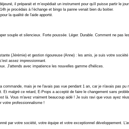
déjeuné, il préparait et m’expédiait un instrument pour qu'il puisse partir le jo
 14h je procédais à l’échange et bingo la panne venait bien du boitier.
pour la qualité de l'aide apporté.
per souple et silencieux. Forte poussée. Léger. Durable. Comment ne pas les
ante (Jérémie) et gestion rigoureuse (Anne) : les amis, je suis votre sociét
 c'est assez impressionnant.
ieux. J'attends avec impatience les nouvelles gamme d'hélices.
ma commande, mais je ne l'avais pas vue pendant 1 an, car je n'avais pas pu mo
t malgré ce retard, E-Props a accepté de faire le changement sans problème
est là. Vous m'avez vraiment beaucoup aidé ! Je suis ravi que vous ayez réus
r votre professionnalisme !
né par votre société, votre équipe et votre exceptionnel développement. L'ave