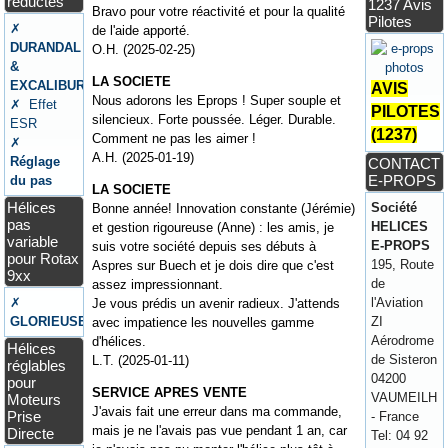
réductés
1237 Avis
Bravo pour votre réactivité et pour la qualité
Pilotes
✗
de l'aide apporté.
DURANDAL
O.H. (2025-02-25)
&
LA SOCIETE
EXCALIBUR
AVIS
Nous adorons les Eprops ! Super souple et
✗ Effet
PILOTES
silencieux. Forte poussée. Léger. Durable.
ESR
(1237)
Comment ne pas les aimer !
✗
A.H. (2025-01-19)
Réglage
CONTACT
E-PROPS
du pas
LA SOCIETE
Hélices
Société
Bonne année! Innovation constante (Jérémie)
pas
HELICES
et gestion rigoureuse (Anne) : les amis, je
variable
E-PROPS
suis votre société depuis ses débuts à
pour Rotax
195, Route
Aspres sur Buech et je dois dire que c'est
9xx
de
assez impressionnant.
✗
l'Aviation
Je vous prédis un avenir radieux. J'attends
GLORIEUSE
ZI
avec impatience les nouvelles gamme
Aérodrome
d'hélices.
Hélices
de Sisteron
L.T. (2025-01-11)
réglables
04200
pour
SERVICE APRES VENTE
VAUMEILH
Moteurs
J'avais fait une erreur dans ma commande,
Prise
- France
mais je ne l'avais pas vue pendant 1 an, car
Directe
Tel: 04 92