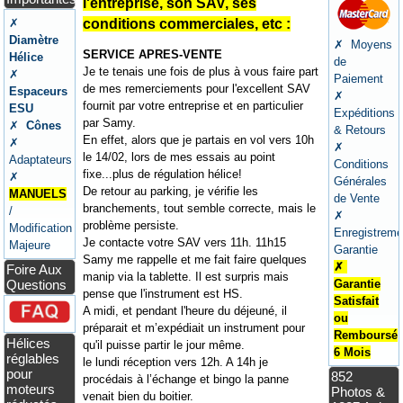
l'entreprise, son SAV, ses
✗
conditions commerciales, etc :
Diamètre
✗ Moyens
SERVICE APRES-VENTE
Hélice
de
Je te tenais une fois de plus à vous faire part
✗
Paiement
de mes remerciements pour l'excellent SAV
Espaceurs
✗
fournit par votre entreprise et en particulier
ESU
Expéditions
par Samy.
✗
Cônes
& Retours
En effet, alors que je partais en vol vers 10h
✗
✗
le 14/02, lors de mes essais au point
Adaptateurs
Conditions
fixe...plus de régulation hélice!
✗
Générales
De retour au parking, je vérifie les
MANUELS
de Vente
branchements, tout semble correcte, mais le
/
✗
problème persiste.
Modification
Enregistreme
Je contacte votre SAV vers 11h. 11h15
Majeure
Garantie
Samy me rappelle et me fait faire quelques
✗
Foire Aux
manip via la tablette. Il est surpris mais
Questions
Garantie
pense que l'instrument est HS.
Satisfait
A midi, et pendant l'heure du déjeuné, il
ou
préparait et m’expédiait un instrument pour
Remboursé
Hélices
qu'il puisse partir le jour même.
6 Mois
réglables
le lundi réception vers 12h. A 14h je
pour
852
procédais à l’échange et bingo la panne
moteurs
Photos &
venait bien du boitier.