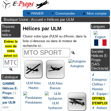
PANIER
Commander
Mon compte
Boutique Usine : Accueil
»
Hélices par ULM
Trouvez
Langues
Hélices par ULM
votre
hélice
Choisir votre type d'ULM ou d'Avion, dans la
liste ci-dessous ou dans le moteur de
Entrez le
recherche ici :
nom de
votre
Société
Hélices E-
avion ici:
Props
[SAS
Autogires
Electravia]
✗
Catalogue
Entreprise:
ULM Ailes
ULM Ailes
GAMME
Chiffres /
Hautes
Basses
Hélices E-
Histoire
Props
13
✗ Equipe /
Hélices
OFFRES
Pendulaires
par ULM
ULM
D'EMPLOI
nbre
hydravion
✗ Ateliers