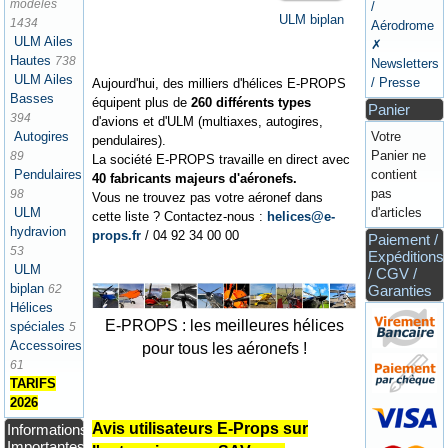
modèles
/
ULM biplan
1434
Aérodrome
ULM Ailes
✗
Hautes
738
Newsletters
ULM Ailes
/ Presse
Aujourd'hui, des milliers d'hélices E-PROPS
Basses
équipent plus de
260 différents types
Panier
394
d'avions et d'ULM (multiaxes, autogires,
Autogires
Votre
pendulaires).
Panier ne
89
La société E-PROPS travaille en direct avec
Pendulaires
contient
40 fabricants majeurs d'aéronefs.
pas
98
Vous ne trouvez pas votre aéronef dans
ULM
d'articles
cette liste ? Contactez-nous :
helices@e-
hydravion
props.fr
/ 04 92 34 00 00
Paiement /
53
Expéditions
ULM
/ CGV /
biplan
62
Garanties
Hélices
E-PROPS : les meilleures hélices
spéciales
5
Accessoires
pour tous les aéronefs !
61
TARIFS
2026
Avis utilisateurs E-Props sur
Informations
Importantes