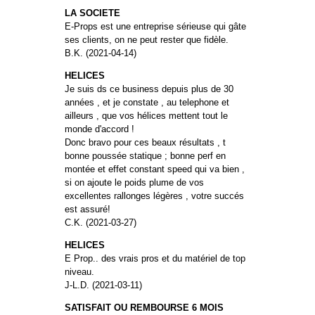
LA SOCIETE
E-Props est une entreprise sérieuse qui gâte
ses clients, on ne peut rester que fidèle.
B.K. (2021-04-14)
HELICES
Je suis ds ce business depuis plus de 30
années , et je constate , au telephone et
ailleurs , que vos hélices mettent tout le
monde d'accord !
Donc bravo pour ces beaux résultats , t
bonne poussée statique ; bonne perf en
montée et effet constant speed qui va bien ,
si on ajoute le poids plume de vos
excellentes rallonges légères , votre succés
est assuré!
C.K. (2021-03-27)
HELICES
E Prop.. des vrais pros et du matériel de top
niveau.
J-L.D. (2021-03-11)
SATISFAIT OU REMBOURSE 6 MOIS