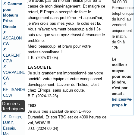
je n'avais pas pu monter l'hélice plus tôt à
34 00 00
✗
Gamme
cause de mon déménagement. Et malgré ce
Permanence
pour
retard, E-Props a accepté de faire le
téléphonique
Moteurs
changement sans problème. Et aujourd'hui,
du lundi au
Prise
je n'en crois pas mes yeux, le colis est là.
vendredi
Directe
Vous m'avez vraiment beaucoup aidé ! Je
uniquement
✗
suis ravi que vous ayez réussi à résoudre le
le matin,
ASCALON
problème.
de 9h à
CW
Merci beaucoup, et bravo pour votre
12h
✗
professionnalisme !
CLARENT
L.K. (2025-01-05)
Le
CCW
meilleur
✗
LA SOCIETE
moyen
VORPALINE
Je suis grandement impressionné par votre
pour nous
CW
société, votre équipe et votre exceptionnel
joindre,
✗
développement. L'avenir de l'hélice, c'est
c'est par
BELISANDRE
chez EProps, sans aucun doute.
email :
CCW
B.T. (2024-12-23)
helices@e-
Données
props.fr
TBO
Techniques
Je suis très satisfait de mon E-Prop
✗ Design,
Durandal. Et son TBO est de 4000 heures de
LUKY,
vol, WOW !!!
Essais,
J.O. (2024-09-04)
MoI,