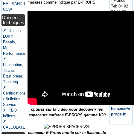
- France
mesures comme indiqué par E-PROPS.
BELISANDRE
Tel: 04 92
CCW
34 00 00
Données
Permanence
Techniques
téléphonique
du lundi au
✗ Design,
vendredi
LUKY,
uniquement
Essais,
le matin,
MoI,
de 9h à
Performances
12h
✗
Fabrication,
Le
Titane,
meilleur
Equilibrage,
moyen
Tracking
pour nous
✗
joindre,
Certifications
c'est par
/ Bulletins
email :
Service
helices@e-
cliquez sur la vidéo pour découvrir les
✗ TBO
props.fr
espaceurs carbone E-PROPS gamme V20
hélices
✗
CALCULATEURS
espaceur E-Props monté sur le flasque du