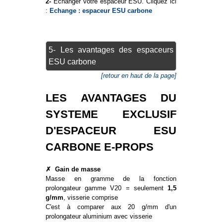
2-
Echanger votre espaceur ESU. Cliquez ici
:
Echange : espaceur ESU carbone
5- Les avantages des espaceurs
ESU carbone
[retour en haut de la page]
LES AVANTAGES DU
SYSTEME EXCLUSIF
D'ESPACEUR ESU
CARBONE E-PROPS
✗
Gain de masse
Masse en gramme de la fonction
prolongateur gamme V20 = seulement
1,5
g/mm
, visserie comprise
C'est à comparer aux 20 g/mm d'un
prolongateur aluminium avec visserie