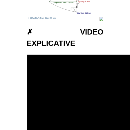
Spacing: 0 mm
Longueur du cône: 275 mm
Diamètre: 210 mm
=> ESPACEUR:0 mm Cône: 210 mm
✗ VIDEO
EXPLICATIVE