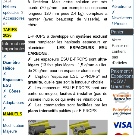
/
1434
à l'intérieur. Mais cette solution est très
Aérodrome
Hélices
lourde (20 g/mm - par exemple un espaceur
✗
spéciales
5
longueur 120 mm pèse 2,4 kg), complexe à
Newsletters
Accessoires
monter (avec beaucoup de visserie), et
/ Presse
61
chère.
TARIFS
Panier
2026
E-PROPS a développé un
système exclusif
Votre
pour remplacer les habituels espaceurs en
Informations
Panier ne
aluminium :
LES ESPACEURS ESU
Importantes
contient
CARBONE
:
✗
pas
✗
Les espaceurs ESU E-PROPS sont
ultra-
Diamètre
d'articles
légers
(13 fois plus légers : 1,5 g/mm au lieu
Hélice
de 20 g/mm pour un espaceur aluminium).
Paiement /
✗
Expéditions
✗
L'option "espaceur ESU E-PROPS" est
Espaceurs
/ CGV /
gratuite
, quelle que soit la longueur choisie.
ESU
Garanties
✗
Les espaceurs ESU E-PROPS sont une
✗
Cônes
partie du moyeu,
faciles à installer
(pas de
✗
visserie inutile, ce qui évite les vibrations).
Adaptateurs
✗
Les commandes sont facilitées par les
✗
plans interactifs
publiés par E-PROPS.
MANUELS
/
Modification
Majeure