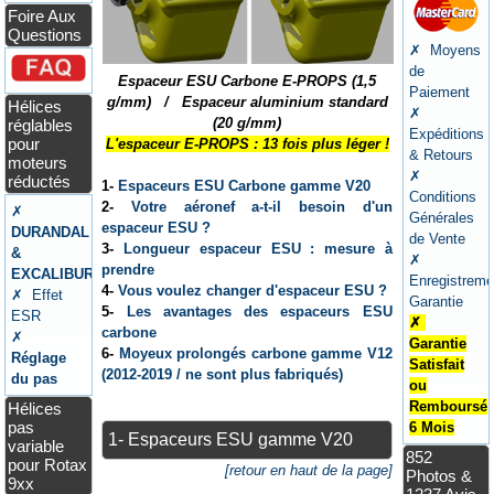
Foire Aux
Questions
✗ Moyens
de
Espaceur ESU Carbone E-PROPS (1,5
Paiement
g/mm) / Espaceur aluminium standard
Hélices
✗
(20 g/mm)
réglables
Expéditions
pour
L'espaceur E-PROPS : 13 fois plus léger !
& Retours
moteurs
✗
réductés
1-
Espaceurs ESU Carbone gamme V20
Conditions
2-
Votre aéronef a-t-il besoin d'un
✗
Générales
espaceur ESU ?
DURANDAL
de Vente
3-
Longueur espaceur ESU : mesure à
&
✗
prendre
EXCALIBUR
Enregistreme
4-
Vous voulez changer d'espaceur ESU ?
✗ Effet
Garantie
5-
Les avantages des espaceurs ESU
ESR
✗
carbone
✗
Garantie
6-
Moyeux prolongés carbone gamme V12
Réglage
Satisfait
(2012-2019 / ne sont plus fabriqués)
du pas
ou
Remboursé
Hélices
pas
6 Mois
1- Espaceurs ESU gamme V20
variable
852
pour Rotax
[retour en haut de la page]
Photos &
9xx