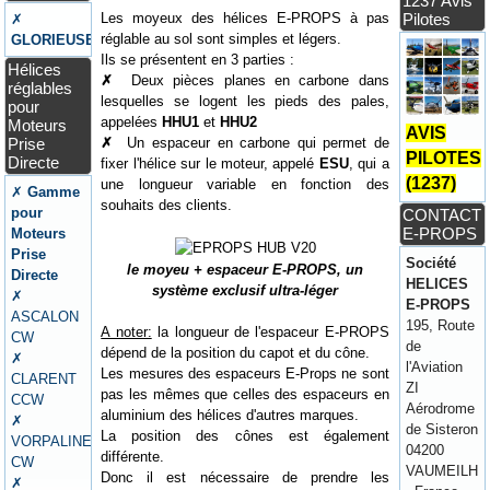
1237 Avis
Les moyeux des hélices E-PROPS à pas
Pilotes
✗
réglable au sol sont simples et légers.
GLORIEUSE
Ils se présentent en 3 parties :
Hélices
✗
Deux pièces planes en carbone dans
réglables
lesquelles se logent les pieds des pales,
pour
appelées
HHU1
et
HHU2
Moteurs
AVIS
Prise
✗
Un espaceur en carbone qui permet de
PILOTES
Directe
fixer l'hélice sur le moteur, appelé
ESU
, qui a
(1237)
une longueur variable en fonction des
✗
Gamme
souhaits des clients.
pour
CONTACT
E-PROPS
Moteurs
Prise
Société
le moyeu + espaceur E-PROPS, un
Directe
HELICES
système exclusif ultra-léger
✗
E-PROPS
ASCALON
195, Route
A noter:
la longueur de l'espaceur E-PROPS
CW
de
dépend de la position du capot et du cône.
✗
l'Aviation
Les mesures des espaceurs E-Props ne sont
CLARENT
ZI
pas les mêmes que celles des espaceurs en
CCW
Aérodrome
aluminium des hélices d'autres marques.
✗
de Sisteron
La position des cônes est également
VORPALINE
04200
différente.
CW
VAUMEILH
Donc il est nécessaire de prendre les
✗