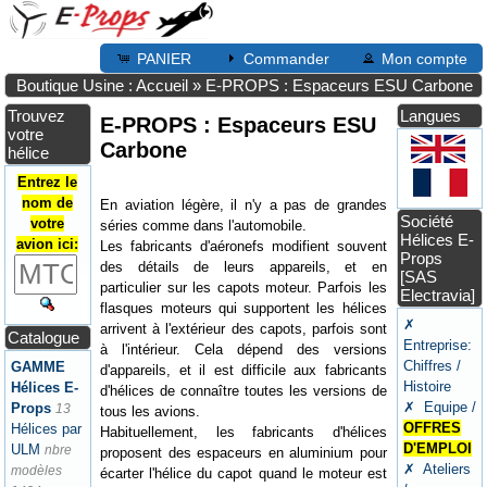
PANIER
Commander
Mon compte
Boutique Usine : Accueil
»
E-PROPS : Espaceurs ESU Carbone
Trouvez
Langues
E-PROPS : Espaceurs ESU
votre
Carbone
hélice
Entrez le
nom de
En aviation légère, il n'y a pas de grandes
Société
votre
séries comme dans l'automobile.
Hélices E-
avion ici:
Les fabricants d'aéronefs modifient souvent
Props
des détails de leurs appareils, et en
[SAS
particulier sur les capots moteur. Parfois les
Electravia]
flasques moteurs qui supportent les hélices
✗
arrivent à l'extérieur des capots, parfois sont
Catalogue
Entreprise:
à l'intérieur. Cela dépend des versions
Chiffres /
GAMME
d'appareils, et il est difficile aux fabricants
Histoire
Hélices E-
d'hélices de connaître toutes les versions de
✗ Equipe /
Props
13
tous les avions.
OFFRES
Hélices par
Habituellement, les fabricants d'hélices
D'EMPLOI
ULM
nbre
proposent des espaceurs en aluminium pour
✗ Ateliers
modèles
écarter l'hélice du capot quand le moteur est