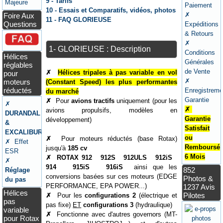
9 - Tarifs
Majeure
Paiement
10 - Essais et Comparatifs, vidéos, photos
✗
Foire Aux
11 - FAQ GLORIEUSE
Questions
Expéditions
& Retours
✗
1- GLORIEUSE : Description
Conditions
Hélices
Générales
réglables
de Vente
✗
Hélices tripales à pas variable en vol
pour
✗
moteurs
(Constant Speed) les plus performantes
réductés
Enregistreme
du marché
Garantie
✗
Pour
avions tractifs
uniquement (pour les
✗
✗
avions propulsifs, modèles en
DURANDAL
Garantie
développement)
&
Satisfait
EXCALIBUR
ou
✗
Pour moteurs réductés (base Rotax)
✗ Effet
Remboursé
jusqu'à
185 cv
ESR
6 Mois
✗
ROTAX 912 912S 912ULS 912iS
✗
914 915iS 916iS
ainsi que les
852
Réglage
conversions basées sur ces moteurs (EDGE
Photos &
du pas
PERFORMANCE, EPA POWER...)
1237 Avis
Hélices
Pilotes
✗
Pour les
configurations 2
(électrique et
pas
pas fixe)
ET
configurations 3
(hydraulique)
variable
✗
Fonctionne avec d'autres governors (MT-
pour Rotax