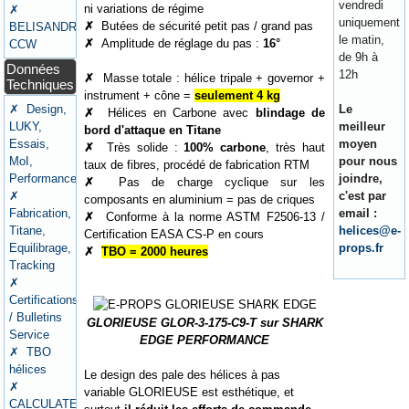
vendredi
ni variations de régime
✗
uniquement
✗
Butées de sécurité petit pas / grand pas
BELISANDRE
le matin,
✗
Amplitude de réglage du pas :
16°
CCW
de 9h à
Données
12h
✗
Masse totale : hélice tripale + governor +
Techniques
instrument + cône =
seulement 4 kg
✗ Design,
Le
✗
Hélices en Carbone avec
blindage de
LUKY,
meilleur
bord d'attaque en Titane
Essais,
moyen
✗
Très solide :
100% carbone
, très haut
MoI,
pour nous
taux de fibres, procédé de fabrication RTM
Performances
joindre,
✗
Pas de charge cyclique sur les
✗
c'est par
composants en aluminium = pas de criques
Fabrication,
email :
✗
Conforme à la norme ASTM F2506-13 /
Titane,
helices@e-
Certification EASA CS-P en cours
Equilibrage,
props.fr
✗
TBO = 2000 heures
Tracking
✗
Certifications
/ Bulletins
GLORIEUSE GLOR-3-175-C9-T sur SHARK
Service
EDGE PERFORMANCE
✗ TBO
hélices
Le design des pale des hélices à pas
✗
variable GLORIEUSE est esthétique, et
CALCULATEURS