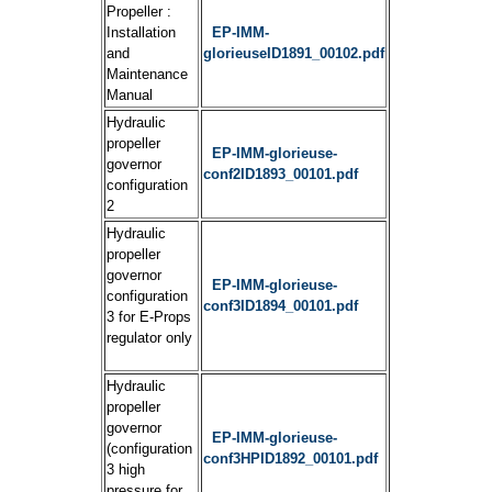
Propeller :
Installation
EP-IMM-
and
glorieuseID1891_00102.pdf
Maintenance
Manual
Hydraulic
propeller
EP-IMM-glorieuse-
governor
conf2ID1893_00101.pdf
configuration
2
Hydraulic
propeller
governor
EP-IMM-glorieuse-
configuration
conf3ID1894_00101.pdf
3 for E-Props
regulator only
Hydraulic
propeller
governor
EP-IMM-glorieuse-
(configuration
conf3HPID1892_00101.pdf
3 high
pressure for