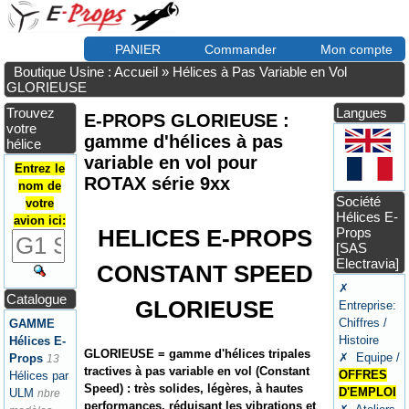
PANIER
Commander
Mon compte
Boutique Usine : Accueil
»
Hélices à Pas Variable en Vol
GLORIEUSE
Trouvez
Langues
E-PROPS GLORIEUSE :
votre
gamme d'hélices à pas
hélice
variable en vol pour
Entrez le
ROTAX série 9xx
nom de
Société
votre
Hélices E-
avion ici:
HELICES E-PROPS
Props
[SAS
Electravia]
CONSTANT SPEED
✗
Catalogue
GLORIEUSE
Entreprise:
Chiffres /
GAMME
Histoire
Hélices E-
GLORIEUSE = gamme d'hélices tripales
✗ Equipe /
Props
13
tractives à pas variable en vol (Constant
OFFRES
Hélices par
Speed) : très solides, légères, à hautes
D'EMPLOI
ULM
nbre
performances, réduisant les vibrations et