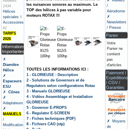
✗ Ateliers
modèles
les nuisances sonores au maximum. Le
/
1434
TOP des hélices à pas variable pour
Aérodrome
Hélices
moteurs ROTAX !!!
✗
spéciales
5
Newsletters
Accessoires
/ Presse
61
TARIFS
Panier
2026
Votre
Informations
Panier ne
Importantes
contient
✗
pas
Diamètre
d'articles
TOUTES LES INFORMATIONS ICI :
Hélice
Paiement /
1 - GLORIEUSE : Description
✗
Expéditions
2 - Solutions de Governors et de
Espaceurs
/ CGV /
Regulators selon configurations Rotax
ESU
Garanties
3 - Manuels GLORIEUSE
✗
Cônes
4 - Vidéos Assemblage et Installation
✗
GLORIEUSE
Adaptateurs
5 - Governor E-PROPS
✗
6 - Regulator E-SCREEN
MANUELS
7 - Fiches techniques (PDF)
/
✗ Moyens
8 - Fichiers CAO (stp)
Modification
de