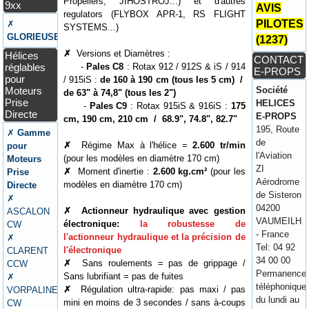
Propellers, JIHOSTROJ...) et d'autres
9xx
AVIS
regulators (FLYBOX APR-1, RS FLIGHT
PILOTES
✗
SYSTEMS...)
GLORIEUSE
(1237)
✗
Versions et Diamètres :
Hélices
CONTACT
réglables
-
Pales C8
: Rotax 912 / 912S & iS / 914
E-PROPS
pour
/ 915iS :
de 160 à 190 cm (tous les 5 cm) /
Moteurs
Société
de 63" à 74,8" (tous les 2")
Prise
HELICES
-
Pales C9
: Rotax 915iS & 916iS :
175
Directe
E-PROPS
cm, 190 cm, 210 cm / 68.9", 74.8", 82.7"
195, Route
✗
Gamme
de
✗
Régime Max à l'hélice =
2.600 tr/min
pour
l'Aviation
(pour les modèles en diamètre 170 cm)
Moteurs
ZI
✗
Moment d'inertie :
2.600 kg.cm²
(pour les
Prise
Aérodrome
modèles en diamètre 170 cm)
Directe
de Sisteron
✗
04200
✗
Actionneur hydraulique avec gestion
ASCALON
VAUMEILH
électronique:
la robustesse de
CW
- France
l'actionneur hydraulique et la précision de
✗
Tel: 04 92
l'électronique
CLARENT
34 00 00
✗
Sans roulements = pas de grippage /
CCW
Permanence
Sans lubrifiant = pas de fuites
✗
téléphonique
✗
Régulation ultra-rapide: pas maxi / pas
VORPALINE
du lundi au
mini en moins de 3 secondes / sans à-coups
CW