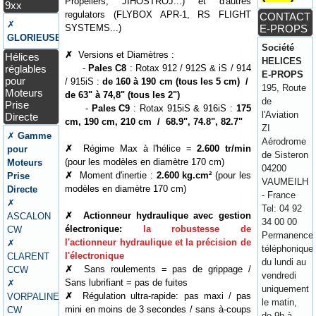
Propellers, JIHOSTROJ...) et d'autres
9xx
regulators (FLYBOX APR-1, RS FLIGHT
CONTACT
✗
SYSTEMS...)
E-PROPS
GLORIEUSE
Société
✗
Versions et Diamètres :
Hélices
HELICES
réglables
-
Pales C8
: Rotax 912 / 912S & iS / 914
E-PROPS
pour
/ 915iS :
de 160 à 190 cm (tous les 5 cm) /
195, Route
Moteurs
de 63" à 74,8" (tous les 2")
de
Prise
-
Pales C9
: Rotax 915iS & 916iS :
175
l'Aviation
Directe
cm, 190 cm, 210 cm / 68.9", 74.8", 82.7"
ZI
✗
Gamme
Aérodrome
✗
Régime Max à l'hélice =
2.600 tr/min
pour
de Sisteron
(pour les modèles en diamètre 170 cm)
Moteurs
04200
✗
Moment d'inertie :
2.600 kg.cm²
(pour les
Prise
VAUMEILH
modèles en diamètre 170 cm)
Directe
- France
✗
Tel: 04 92
✗
Actionneur hydraulique avec gestion
ASCALON
34 00 00
électronique:
la robustesse de
CW
Permanence
l'actionneur hydraulique et la précision de
✗
téléphonique
l'électronique
CLARENT
du lundi au
✗
Sans roulements = pas de grippage /
CCW
vendredi
Sans lubrifiant = pas de fuites
✗
uniquement
✗
Régulation ultra-rapide: pas maxi / pas
VORPALINE
le matin,
mini en moins de 3 secondes / sans à-coups
CW
de 9h à