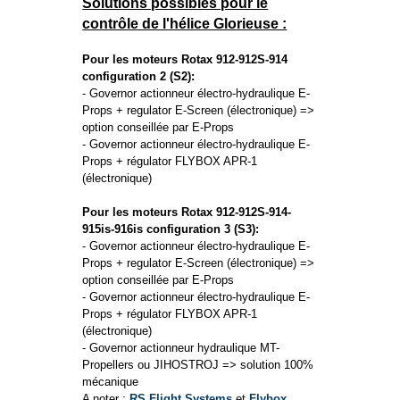
Solutions possibles pour le
contrôle de l'hélice Glorieuse :
Pour les moteurs Rotax 912-912S-914
configuration 2 (S2):
- Governor actionneur électro-hydraulique E-
Props + regulator E-Screen (électronique) =>
option conseillée par E-Props
- Governor actionneur électro-hydraulique E-
Props + régulator FLYBOX APR-1
(électronique)
Pour les moteurs Rotax 912-912S-914-
915is-916is configuration 3 (S3):
- Governor actionneur électro-hydraulique E-
Props + regulator E-Screen (électronique) =>
option conseillée par E-Props
- Governor actionneur électro-hydraulique E-
Props + régulator FLYBOX APR-1
(électronique)
- Governor actionneur hydraulique MT-
Propellers ou JIHOSTROJ => solution 100%
mécanique
A noter :
RS Flight Systems
et
Flybox