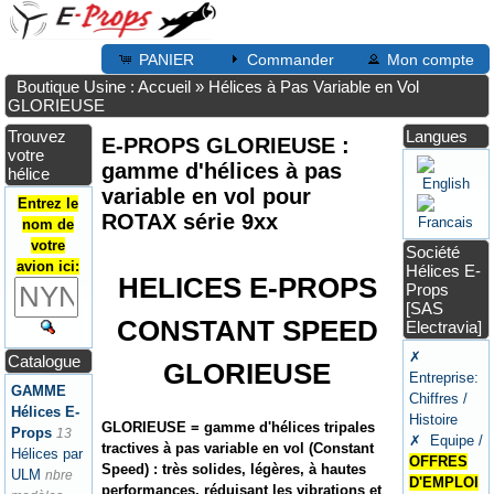
PANIER
Commander
Mon compte
Boutique Usine : Accueil
»
Hélices à Pas Variable en Vol
GLORIEUSE
Trouvez
Langues
E-PROPS GLORIEUSE :
votre
gamme d'hélices à pas
hélice
variable en vol pour
Entrez le
ROTAX série 9xx
nom de
votre
Société
avion ici:
Hélices E-
HELICES E-PROPS
Props
[SAS
CONSTANT SPEED
Electravia]
✗
Catalogue
GLORIEUSE
Entreprise:
GAMME
Chiffres /
Hélices E-
Histoire
GLORIEUSE = gamme d'hélices tripales
Props
13
✗ Equipe /
tractives à pas variable en vol (Constant
Hélices par
OFFRES
Speed) : très solides, légères, à hautes
ULM
nbre
D'EMPLOI
performances, réduisant les vibrations et