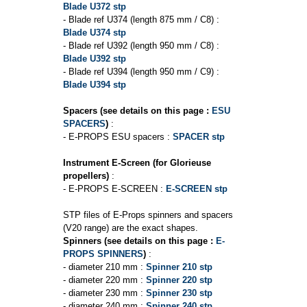
Blade U372 stp
- Blade ref U374 (length 875 mm / C8) :
Blade U374 stp
- Blade ref U392 (length 950 mm / C8) :
Blade U392 stp
- Blade ref U394 (length 950 mm / C9) :
Blade U394 stp
Spacers (see details on this page :
ESU
SPACERS
)
:
- E-PROPS ESU spacers :
SPACER stp
Instrument E-Screen (for Glorieuse
propellers)
:
- E-PROPS E-SCREEN :
E-SCREEN stp
STP files of E-Props spinners and spacers
(V20 range) are the exact shapes.
Spinners (see details on this page :
E-
PROPS SPINNERS
)
:
- diameter 210 mm :
Spinner 210 stp
- diameter 220 mm :
Spinner 220 stp
- diameter 230 mm :
Spinner 230 stp
- diameter 240 mm :
Spinner 240 stp