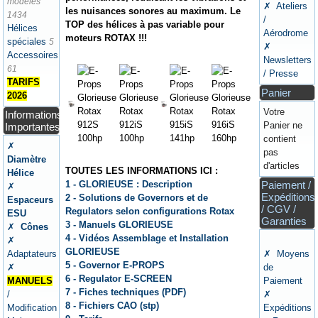
modèles
✗ Ateliers
les nuisances sonores au maximum. Le
1434
/
TOP des hélices à pas variable pour
Hélices
Aérodrome
moteurs ROTAX !!!
spéciales
5
✗
Accessoires
Newsletters
61
/ Presse
TARIFS
Panier
2026
Votre
Informations
Panier ne
Importantes
contient
✗
pas
Diamètre
d'articles
TOUTES LES INFORMATIONS ICI :
Hélice
1 - GLORIEUSE : Description
Paiement /
✗
Expéditions
2 - Solutions de Governors et de
Espaceurs
/ CGV /
Regulators selon configurations Rotax
ESU
Garanties
3 - Manuels GLORIEUSE
✗
Cônes
4 - Vidéos Assemblage et Installation
✗
GLORIEUSE
Adaptateurs
✗ Moyens
5 - Governor E-PROPS
✗
de
6 - Regulator E-SCREEN
MANUELS
Paiement
7 - Fiches techniques (PDF)
/
✗
8 - Fichiers CAO (stp)
Modification
Expéditions