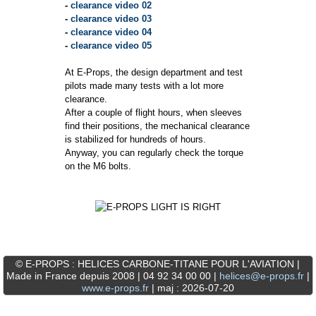
-
clearance video 02
-
clearance video 03
-
clearance video 04
-
clearance video 05
At E-Props, the design department and test
pilots made many tests with a lot more
clearance.
After a couple of flight hours, when sleeves
find their positions, the mechanical clearance
is stabilized for hundreds of hours.
Anyway, you can regularly check the torque
on the M6 bolts.
© E-PROPS : HELICES CARBONE-TITANE POUR L'AVIATION |
Made in France depuis 2008 | 04 92 34 00 00 |
helices@e-props.fr
|
www.e-props.fr
| maj : 2026-07-20