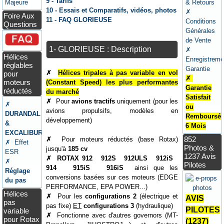
9 - Tarifs
Majeure
& Retours
10 - Essais et Comparatifs, vidéos, photos
✗
Foire Aux
11 - FAQ GLORIEUSE
Conditions
Questions
Générales
de Vente
1- GLORIEUSE : Description
✗
Hélices
Enregistreme
réglables
Garantie
✗
Hélices tripales à pas variable en vol
pour
✗
moteurs
(Constant Speed) les plus performantes
Garantie
réductés
du marché
Satisfait
✗
Pour
avions tractifs
uniquement (pour les
✗
ou
avions propulsifs, modèles en
DURANDAL
Remboursé
développement)
&
6 Mois
EXCALIBUR
852
✗
Pour moteurs réductés (base Rotax)
✗ Effet
Photos &
jusqu'à
185 cv
ESR
1237 Avis
✗
ROTAX 912 912S 912ULS 912iS
✗
Pilotes
914 915iS 916iS
ainsi que les
Réglage
conversions basées sur ces moteurs (EDGE
du pas
PERFORMANCE, EPA POWER...)
Hélices
✗
Pour les
configurations 2
(électrique et
AVIS
pas
pas fixe)
ET
configurations 3
(hydraulique)
PILOTES
variable
✗
Fonctionne avec d'autres governors (MT-
pour Rotax
(1237)