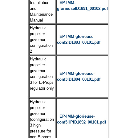
Installation
EP-IMM-
and
glorieuseID1891_00102.pdf
Maintenance
Manual
Hydraulic
propeller
EP-IMM-glorieuse-
governor
conf2ID1893_00101.pdf
configuration
2
Hydraulic
propeller
governor
EP-IMM-glorieuse-
configuration
conf3ID1894_00101.pdf
3 for E-Props
regulator only
Hydraulic
propeller
governor
EP-IMM-glorieuse-
(configuration
conf3HPID1892_00101.pdf
3 high
pressure for
non E-props