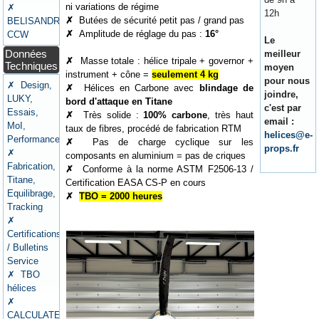
ni variations de régime
✗
12h
✗
Butées de sécurité petit pas / grand pas
BELISANDRE
✗
Amplitude de réglage du pas :
16°
CCW
Le
Données
meilleur
✗
Masse totale : hélice tripale + governor +
Techniques
moyen
instrument + cône =
seulement 4 kg
pour nous
✗ Design,
✗
Hélices en Carbone avec
blindage de
joindre,
LUKY,
bord d'attaque en Titane
c'est par
Essais,
✗
Très solide :
100% carbone
, très haut
email :
MoI,
taux de fibres, procédé de fabrication RTM
helices@e-
Performances
✗
Pas de charge cyclique sur les
props.fr
✗
composants en aluminium = pas de criques
Fabrication,
✗
Conforme à la norme ASTM F2506-13 /
Titane,
Certification EASA CS-P en cours
Equilibrage,
✗
TBO = 2000 heures
Tracking
✗
Certifications
/ Bulletins
Service
✗ TBO
hélices
✗
CALCULATEURS