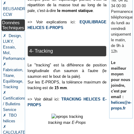
Tel: 04 92
✗
répartition de la masse tout au long de la
34 00 00
BELISANDRE
pale, c'est-à-dire
le moment statique
.
Permanence
CCW
téléphonique
=> Voir explications ici:
EQUILIBRAGE
Données
du lundi au
Techniques
HELICES E-PROPS
vendredi
uniquement
✗ Design,
le matin,
LUKY,
de 9h à
Essais,
4- Tracking
12h
MoI,
Performances
Le
✗
Le "tracking" est la différence de position
meilleur
Fabrication,
longitudinale d'un saumon à l'autre (le
moyen
Titane,
saumon est le bout de la pale).
pour nous
Equilibrage,
Sur les E-PROPS, la tolérance maximum de
joindre,
Tracking
tracking est de
15 mm
.
c'est par
✗
email :
Certifications
=> Voir détail ici:
TRACKING HELICES E-
helices@e-
/ Bulletins
PROPS
props.fr
Service
✗ TBO
hélices
tracking max E-Props
✗
CALCULATEURS