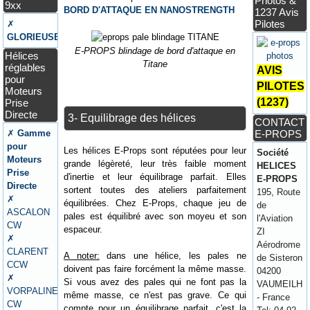
Photos &
9xx
BORD D'ATTAQUE EN NANOSTRENGTH
1237 Avis
Pilotes
✗
GLORIEUSE
E-PROPS blindage de bord d'attaque en
Hélices
Titane
réglables
AVIS
pour
PILOTES
Moteurs
(1237)
Prise
Directe
3- Equilibrage des hélices
CONTACT
✗
Gamme
E-PROPS
pour
Les hélices E-Props sont réputées pour leur
Société
Moteurs
grande légèreté, leur très faible moment
HELICES
Prise
d'inertie et leur équilibrage parfait. Elles
E-PROPS
Directe
sortent toutes des ateliers parfaitement
195, Route
✗
équilibrées. Chez E-Props, chaque jeu de
de
ASCALON
pales est équilibré avec son moyeu et son
l'Aviation
CW
espaceur.
ZI
✗
Aérodrome
CLARENT
A noter:
dans une hélice, les pales ne
de Sisteron
CCW
doivent pas faire forcément la même masse.
04200
✗
Si vous avez des pales qui ne font pas la
VAUMEILH
VORPALINE
même masse, ce n'est pas grave. Ce qui
- France
CW
compte pour un équilibrage parfait, c'est la