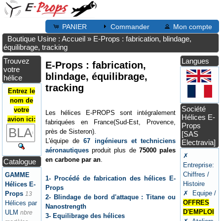
PANIER
Commander
Mon compte
Boutique Usine : Accueil
»
E-Props : fabrication, blindage,
équilibrage, tracking
Trouvez
Langues
E-Props : fabrication,
votre
blindage, équilibrage,
hélice
tracking
Entrez le
nom de
Société
votre
Les hélices E-PROPS sont intégralement
Hélices E-
avion ici:
fabriquées en France(Sud-Est, Provence,
Props
près de Sisteron).
[SAS
L'équipe de
67 ingénieurs et techniciens
Electravia]
aéronautiques
produit plus de
75000 pales
✗
en carbone par an
.
Catalogue
Entreprise:
Chiffres /
GAMME
1- Procédé de fabrication des hélices E-
Histoire
Hélices E-
Props
✗ Equipe /
Props
13
2- Blindage de bord d'attaque : Titane ou
OFFRES
Hélices par
Nanostrength
D'EMPLOI
ULM
nbre
3- Equilibrage des hélices