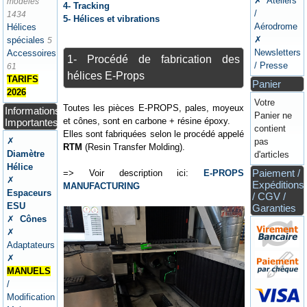
✗ Ateliers
modèles
4- Tracking
/
1434
5- Hélices et vibrations
Aérodrome
Hélices
✗
spéciales
5
Newsletters
Accessoires
1- Procédé de fabrication des
/ Presse
61
hélices E-Props
TARIFS
Panier
2026
Votre
Toutes les pièces E-PROPS, pales, moyeux
Informations
Panier ne
et cônes, sont en carbone + résine époxy.
Importantes
contient
Elles sont fabriquées selon le procédé appelé
✗
pas
RTM
(Resin Transfer Molding).
Diamètre
d'articles
Hélice
Paiement /
=> Voir description ici:
E-PROPS
✗
Expéditions
MANUFACTURING
Espaceurs
/ CGV /
ESU
Garanties
✗
Cônes
✗
Adaptateurs
✗
MANUELS
/
Modification