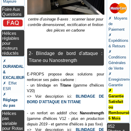
Majeure
Foire Aux
Questions
✗ Moyens
centre d’usinage 8-axes : scanner laser pour
de
contrôle dimensionnel, rectification et finition
Paiement
des pièces en carbone
Hélices
✗
réglables
Expéditions
pour
& Retours
moteurs
✗
réductés
2- Blindage de bord d'attaque :
Conditions
Titane ou Nanostrength
✗
Générales
DURANDAL
de Vente
&
✗
E-PROPS propose deux solutions pour
EXCALIBUR
Enregistreme
renforcer ses pales carbone :
✗ Effet
Garantie
- un blindage en
Titane
(gamme d'hélices
ESR
✗
V20)
✗
Garantie
=> Voir description ici:
BLINDAGE DE
Réglage
Satisfait
BORD D'ATTAQUE EN TITANE
du pas
ou
Remboursé
Hélices
- un renfort en additif choc
Nanostrength
pas
6 Mois
(gamme d'hélices V12 -
plus en production
variable
depuis 2019
- et gamme d'hélices à pas fixe)
852
pour Rotax
=> Voir description ici:
BLINDAGE DE