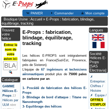
PANIER
Commander
Mon compte
Boutique Usine : Accueil
»
E-Props : fabrication, blindage,
équilibrage, tracking
Trouvez
Langues
E-Props : fabrication,
votre
blindage, équilibrage,
hélice
tracking
Entrez le
nom de
Société
votre
Les hélices E-PROPS sont intégralement
Hélices E-
avion ici:
fabriquées en France(Sud-Est, Provence,
Props
près de Sisteron).
[SAS
L'équipe de
67 ingénieurs et techniciens
Electravia]
aéronautiques
produit plus de
75000 pales
✗
en carbone par an
.
Catalogue
Entreprise:
Chiffres /
GAMME
1- Procédé de fabrication des hélices E-
Histoire
Hélices E-
Props
✗ Equipe /
Props
13
2- Blindage de bord d'attaque : Titane ou
OFFRES
Hélices par
Nanostrength
D'EMPLOI
ULM
nbre
3- Equilibrage des hélices