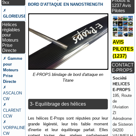
Photos &
9xx
BORD D'ATTAQUE EN NANOSTRENGTH
1237 Avis
Pilotes
✗
GLORIEUSE
Hélices
réglables
pour
Moteurs
AVIS
Prise
PILOTES
Directe
(1237)
✗
Gamme
pour
CONTACT
E-PROPS
Moteurs
E-PROPS blindage de bord d'attaque en
Prise
Société
Titane
Directe
HELICES
✗
E-PROPS
ASCALON
195, Route
CW
de
3- Equilibrage des hélices
✗
l'Aviation
CLARENT
ZI
CCW
Les hélices E-Props sont réputées pour leur
Aérodrome
✗
grande légèreté, leur très faible moment
de Sisteron
VORPALINE
d'inertie et leur équilibrage parfait. Elles
04200
CW
sortent toutes des ateliers parfaitement
VAUMEILH