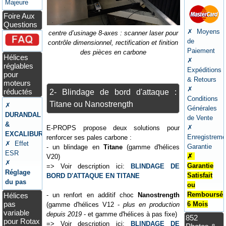
Majeure
Foire Aux
Questions
✗ Moyens
centre d’usinage 8-axes : scanner laser pour
de
contrôle dimensionnel, rectification et finition
Paiement
des pièces en carbone
Hélices
✗
réglables
Expéditions
pour
& Retours
moteurs
✗
réductés
2- Blindage de bord d'attaque :
Conditions
Titane ou Nanostrength
✗
Générales
DURANDAL
de Vente
&
✗
E-PROPS propose deux solutions pour
EXCALIBUR
Enregistreme
renforcer ses pales carbone :
✗ Effet
Garantie
- un blindage en
Titane
(gamme d'hélices
ESR
✗
V20)
✗
Garantie
=> Voir description ici:
BLINDAGE DE
Réglage
Satisfait
BORD D'ATTAQUE EN TITANE
du pas
ou
Remboursé
Hélices
- un renfort en additif choc
Nanostrength
pas
6 Mois
(gamme d'hélices V12 -
plus en production
variable
depuis 2019
- et gamme d'hélices à pas fixe)
852
pour Rotax
=> Voir description ici:
BLINDAGE DE