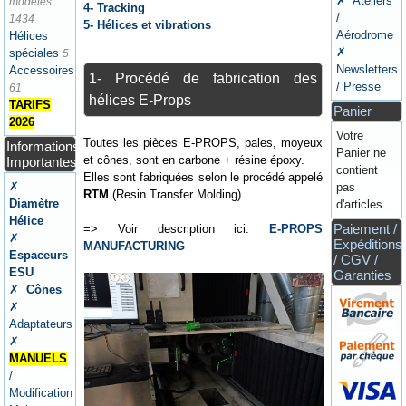
✗ Ateliers
modèles
4- Tracking
/
1434
5- Hélices et vibrations
Aérodrome
Hélices
✗
spéciales
5
Newsletters
Accessoires
1- Procédé de fabrication des
/ Presse
61
hélices E-Props
TARIFS
Panier
2026
Votre
Toutes les pièces E-PROPS, pales, moyeux
Informations
Panier ne
et cônes, sont en carbone + résine époxy.
Importantes
contient
Elles sont fabriquées selon le procédé appelé
✗
pas
RTM
(Resin Transfer Molding).
Diamètre
d'articles
Hélice
Paiement /
=> Voir description ici:
E-PROPS
✗
Expéditions
MANUFACTURING
Espaceurs
/ CGV /
ESU
Garanties
✗
Cônes
✗
Adaptateurs
✗
MANUELS
/
Modification