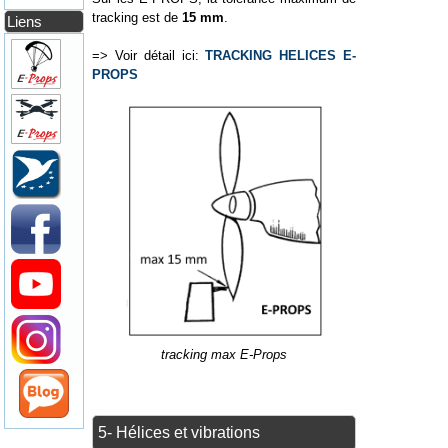
tracking est de
15 mm
.
Liens
=> Voir détail ici:
TRACKING HELICES E-
PROPS
tracking max E-Props
5- Hélices et vibrations