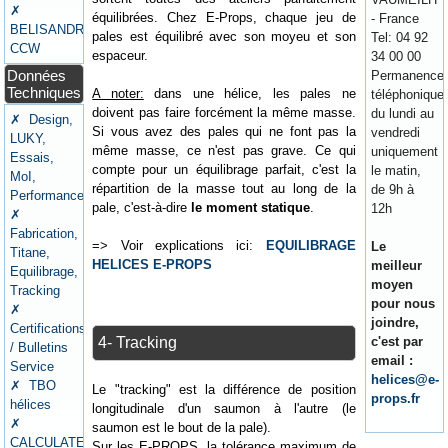
✗
équilibrées. Chez E-Props, chaque jeu de
- France
BELISANDRE
pales est équilibré avec son moyeu et son
Tel: 04 92
CCW
espaceur.
34 00 00
Données
Permanence
Techniques
A noter:
dans une hélice, les pales ne
téléphonique
doivent pas faire forcément la même masse.
du lundi au
✗ Design,
Si vous avez des pales qui ne font pas la
vendredi
LUKY,
même masse, ce n'est pas grave. Ce qui
uniquement
Essais,
compte pour un équilibrage parfait, c'est la
le matin,
MoI,
répartition de la masse tout au long de la
de 9h à
Performances
pale, c'est-à-dire
le moment statique
.
12h
✗
Fabrication,
=> Voir explications ici:
EQUILIBRAGE
Le
Titane,
HELICES E-PROPS
meilleur
Equilibrage,
moyen
Tracking
pour nous
✗
joindre,
Certifications
c'est par
4- Tracking
/ Bulletins
email :
Service
helices@e-
✗ TBO
Le "tracking" est la différence de position
props.fr
hélices
longitudinale d'un saumon à l'autre (le
✗
saumon est le bout de la pale).
CALCULATEURS
Sur les E-PROPS, la tolérance maximum de