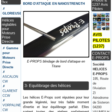
Photos &
9xx
BORD D'ATTAQUE EN NANOSTRENGTH
1237 Avis
Pilotes
✗
GLORIEUSE
Hélices
réglables
pour
Moteurs
AVIS
Prise
PILOTES
Directe
(1237)
✗
Gamme
pour
CONTACT
E-PROPS
Moteurs
E-PROPS blindage de bord d'attaque en
Prise
Société
Titane
Directe
HELICES
✗
E-PROPS
ASCALON
195, Route
CW
de
3- Equilibrage des hélices
✗
l'Aviation
CLARENT
ZI
CCW
Les hélices E-Props sont réputées pour leur
Aérodrome
✗
grande légèreté, leur très faible moment
de Sisteron
VORPALINE
d'inertie et leur équilibrage parfait. Elles
04200
CW
sortent toutes des ateliers parfaitement
VAUMEILH