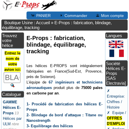
PANIER
Commander
Mon compte
Boutique Usine : Accueil
»
E-Props : fabrication, blindage,
équilibrage, tracking
Trouvez
Langues
E-Props : fabrication,
votre
blindage, équilibrage,
hélice
tracking
Entrez le
nom de
Société
votre
Les hélices E-PROPS sont intégralement
Hélices E-
avion ici:
fabriquées en France(Sud-Est, Provence,
Props
près de Sisteron).
[SAS
L'équipe de
67 ingénieurs et techniciens
Electravia]
aéronautiques
produit plus de
75000 pales
✗
en carbone par an
.
Catalogue
Entreprise:
Chiffres /
GAMME
1- Procédé de fabrication des hélices E-
Histoire
Hélices E-
Props
✗ Equipe /
Props
13
2- Blindage de bord d'attaque : Titane ou
OFFRES
Hélices par
Nanostrength
D'EMPLOI
ULM
nbre
3- Equilibrage des hélices