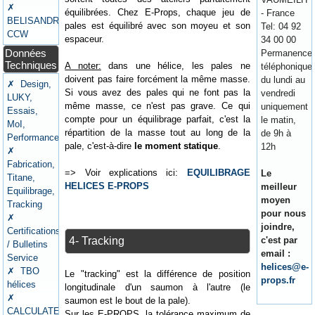
✗
équilibrées. Chez E-Props, chaque jeu de
- France
BELISANDRE
pales est équilibré avec son moyeu et son
Tel: 04 92
CCW
espaceur.
34 00 00
Données
Permanence
Techniques
A noter:
dans une hélice, les pales ne
téléphonique
doivent pas faire forcément la même masse.
du lundi au
✗ Design,
Si vous avez des pales qui ne font pas la
vendredi
LUKY,
même masse, ce n'est pas grave. Ce qui
uniquement
Essais,
compte pour un équilibrage parfait, c'est la
le matin,
MoI,
répartition de la masse tout au long de la
de 9h à
Performances
pale, c'est-à-dire
le moment statique
.
12h
✗
Fabrication,
=> Voir explications ici:
EQUILIBRAGE
Le
Titane,
HELICES E-PROPS
meilleur
Equilibrage,
moyen
Tracking
pour nous
✗
joindre,
Certifications
c'est par
4- Tracking
/ Bulletins
email :
Service
helices@e-
✗ TBO
Le "tracking" est la différence de position
props.fr
hélices
longitudinale d'un saumon à l'autre (le
✗
saumon est le bout de la pale).
CALCULATEURS
Sur les E-PROPS, la tolérance maximum de