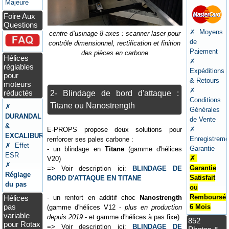
Majeure
Foire Aux
Questions
✗ Moyens
centre d’usinage 8-axes : scanner laser pour
de
contrôle dimensionnel, rectification et finition
Paiement
des pièces en carbone
Hélices
✗
réglables
Expéditions
pour
& Retours
moteurs
✗
réductés
2- Blindage de bord d'attaque :
Conditions
Titane ou Nanostrength
✗
Générales
DURANDAL
de Vente
&
✗
E-PROPS propose deux solutions pour
EXCALIBUR
Enregistreme
renforcer ses pales carbone :
✗ Effet
Garantie
- un blindage en
Titane
(gamme d'hélices
ESR
✗
V20)
✗
Garantie
=> Voir description ici:
BLINDAGE DE
Réglage
Satisfait
BORD D'ATTAQUE EN TITANE
du pas
ou
Remboursé
Hélices
- un renfort en additif choc
Nanostrength
pas
6 Mois
(gamme d'hélices V12 -
plus en production
variable
depuis 2019
- et gamme d'hélices à pas fixe)
852
pour Rotax
=> Voir description ici:
BLINDAGE DE