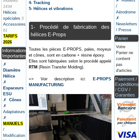
✗ Ateliers
modèles
4- Tracking
/
1434
5- Hélices et vibrations
Aérodrome
Hélices
✗
spéciales
5
Newsletters
Accessoires
1- Procédé de fabrication des
/ Presse
61
hélices E-Props
TARIFS
Panier
2026
Votre
Toutes les pièces E-PROPS, pales, moyeux
Informations
Panier ne
et cônes, sont en carbone + résine époxy.
Importantes
contient
Elles sont fabriquées selon le procédé appelé
✗
pas
RTM
(Resin Transfer Molding).
Diamètre
d'articles
Hélice
Paiement /
=> Voir description ici:
E-PROPS
✗
Expéditions
MANUFACTURING
Espaceurs
/ CGV /
ESU
Garanties
✗
Cônes
✗
Adaptateurs
✗
MANUELS
/
Modification