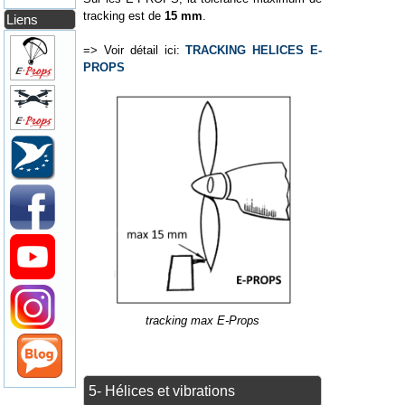
tracking est de
15 mm
.
Liens
=> Voir détail ici:
TRACKING HELICES E-
PROPS
tracking max E-Props
5- Hélices et vibrations