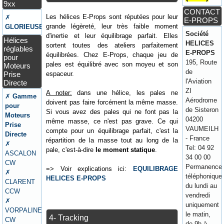
9xx
CONTACT
Les hélices E-Props sont réputées pour leur
✗
E-PROPS
grande légèreté, leur très faible moment
GLORIEUSE
Société
d'inertie et leur équilibrage parfait. Elles
Hélices
HELICES
sortent toutes des ateliers parfaitement
réglables
E-PROPS
équilibrées. Chez E-Props, chaque jeu de
pour
195, Route
pales est équilibré avec son moyeu et son
Moteurs
de
Prise
espaceur.
l'Aviation
Directe
ZI
A noter:
dans une hélice, les pales ne
✗
Gamme
Aérodrome
doivent pas faire forcément la même masse.
pour
de Sisteron
Si vous avez des pales qui ne font pas la
Moteurs
04200
même masse, ce n'est pas grave. Ce qui
Prise
VAUMEILH
compte pour un équilibrage parfait, c'est la
Directe
- France
répartition de la masse tout au long de la
✗
Tel: 04 92
pale, c'est-à-dire
le moment statique
.
ASCALON
34 00 00
CW
Permanence
=> Voir explications ici:
EQUILIBRAGE
✗
téléphonique
HELICES E-PROPS
CLARENT
du lundi au
CCW
vendredi
✗
uniquement
VORPALINE
le matin,
4- Tracking
CW
de 9h à