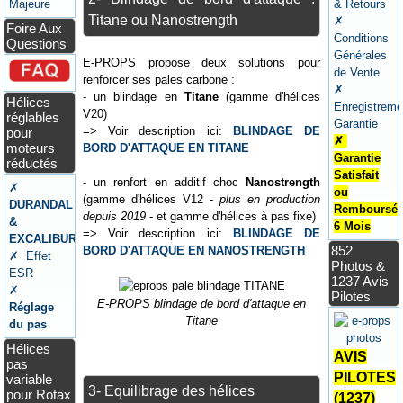
Majeure
& Retours
Titane ou Nanostrength
✗
Foire Aux
Conditions
Questions
Générales
E-PROPS propose deux solutions pour
de Vente
renforcer ses pales carbone :
✗
- un blindage en
Titane
(gamme d'hélices
Hélices
Enregistreme
V20)
réglables
Garantie
=> Voir description ici:
BLINDAGE DE
pour
✗
moteurs
BORD D'ATTAQUE EN TITANE
Garantie
réductés
Satisfait
- un renfort en additif choc
Nanostrength
✗
ou
(gamme d'hélices V12 -
plus en production
DURANDAL
Remboursé
depuis 2019
- et gamme d'hélices à pas fixe)
&
6 Mois
=> Voir description ici:
BLINDAGE DE
EXCALIBUR
852
BORD D'ATTAQUE EN NANOSTRENGTH
✗ Effet
Photos &
ESR
1237 Avis
✗
Pilotes
E-PROPS blindage de bord d'attaque en
Réglage
Titane
du pas
Hélices
AVIS
pas
PILOTES
variable
3- Equilibrage des hélices
pour Rotax
(1237)