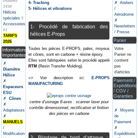
modèles
4- Tracking
✗ Ateliers
1434
5- Hélices et vibrations
/
Hélices
Aérodrome
spéciales
5
✗
Accessoires
Newsletters
1- Procédé de fabrication des
61
/ Presse
hélices E-Props
TARIFS
Panier
2026
Toutes les pièces E-PROPS, pales, moyeux
Votre
Informations
et cônes, sont en carbone + résine époxy.
Panier ne
Importantes
Elles sont fabriquées selon le procédé appelé
contient
✗
RTM
(Resin Transfer Molding).
pas
Diamètre
d'articles
Hélice
=> Voir description ici:
E-PROPS
Paiement /
✗
MANUFACTURING
Expéditions
Espaceurs
/ CGV /
ESU
Garanties
✗
Cônes
centre d’usinage 8-axes : scanner laser pour
✗
contrôle dimensionnel, rectification et finition
Adaptateurs
✗ Moyens
des pièces en carbone
✗
de
MANUELS
Paiement
/
✗
Modification
Expéditions
2- Blindage de bord d'attaque :