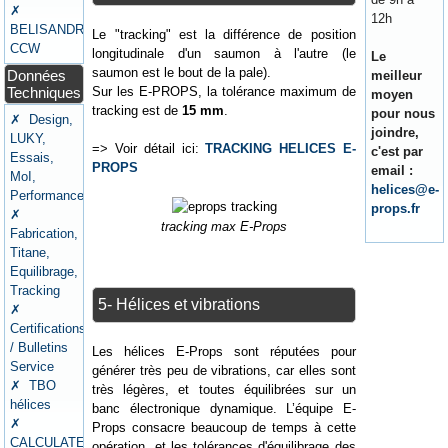
✗
12h
BELISANDRE
Le "tracking" est la différence de position
CCW
longitudinale d'un saumon à l'autre (le
Le
saumon est le bout de la pale).
Données
meilleur
Techniques
Sur les E-PROPS, la tolérance maximum de
moyen
tracking est de
15 mm
.
pour nous
✗ Design,
joindre,
LUKY,
=> Voir détail ici:
TRACKING HELICES E-
c'est par
Essais,
PROPS
email :
MoI,
helices@e-
Performances
props.fr
✗
tracking max E-Props
Fabrication,
Titane,
Equilibrage,
Tracking
5- Hélices et vibrations
✗
Certifications
/ Bulletins
Les hélices E-Props sont réputées pour
Service
générer très peu de vibrations, car elles sont
✗ TBO
très légères, et toutes équilibrées sur un
hélices
banc électronique dynamique. L’équipe E-
✗
Props consacre beaucoup de temps à cette
CALCULATEURS
opération, et les tolérances d'équilibrage des