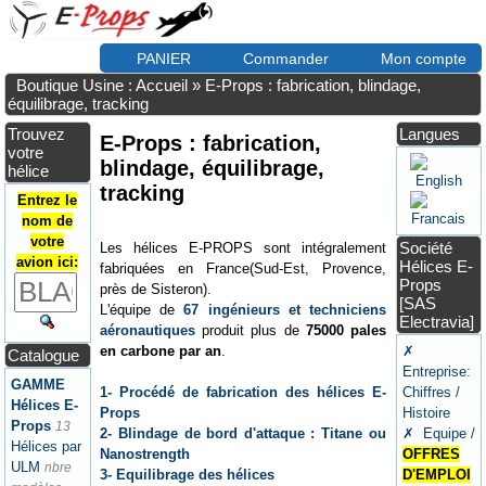
PANIER
Commander
Mon compte
Boutique Usine : Accueil
»
E-Props : fabrication, blindage,
équilibrage, tracking
Trouvez
Langues
E-Props : fabrication,
votre
blindage, équilibrage,
hélice
tracking
Entrez le
nom de
votre
Société
Les hélices E-PROPS sont intégralement
avion ici:
Hélices E-
fabriquées en France(Sud-Est, Provence,
Props
près de Sisteron).
[SAS
L'équipe de
67 ingénieurs et techniciens
Electravia]
aéronautiques
produit plus de
75000 pales
en carbone par an
.
✗
Catalogue
Entreprise:
GAMME
1- Procédé de fabrication des hélices E-
Chiffres /
Hélices E-
Props
Histoire
Props
13
2- Blindage de bord d'attaque : Titane ou
✗ Equipe /
Hélices par
Nanostrength
OFFRES
ULM
nbre
3- Equilibrage des hélices
D'EMPLOI