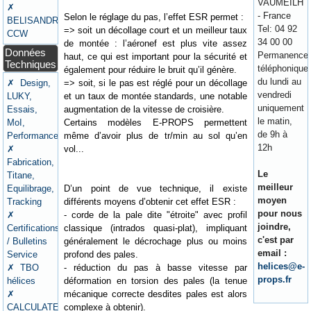
VAUMEILH
✗
- France
Selon le réglage du pas, l’effet ESR permet :
BELISANDRE
Tel: 04 92
=> soit un décollage court et un meilleur taux
CCW
34 00 00
de montée : l’aéronef est plus vite assez
Données
Permanence
haut, ce qui est important pour la sécurité et
Techniques
téléphonique
également pour réduire le bruit qu’il génère.
du lundi au
=> soit, si le pas est réglé pour un décollage
✗ Design,
vendredi
et un taux de montée standards, une notable
LUKY,
uniquement
augmentation de la vitesse de croisière.
Essais,
le matin,
Certains modèles E-PROPS permettent
MoI,
de 9h à
même d’avoir plus de tr/min au sol qu’en
Performances
12h
vol...
✗
Fabrication,
Le
Titane,
meilleur
D’un point de vue technique, il existe
Equilibrage,
moyen
différents moyens d’obtenir cet effet ESR :
Tracking
pour nous
- corde de la pale dite "étroite" avec profil
✗
joindre,
classique (intrados quasi-plat), impliquant
Certifications
c'est par
généralement le décrochage plus ou moins
/ Bulletins
email :
profond des pales.
Service
helices@e-
- réduction du pas à basse vitesse par
✗ TBO
props.fr
déformation en torsion des pales (la tenue
hélices
mécanique correcte desdites pales est alors
✗
complexe à obtenir).
CALCULATEURS