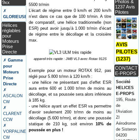
Photos &
9xx
5500 tr/min
1237 Avis
L’écart de régime entre 0 km/h et 200 km/h
✗
Pilotes
n’est dans ce cas que de 100 tr/min. A titre
GLORIEUSE
de comparatif, une hélice traditionnelle (non
Hélices
ESR) peut avoir jusqu’à 1.000 tr/min d’écart
réglables
de régime entre le décollage et la croisière
pour
max.
Moteurs
AVIS
Prise
Directe
PILOTES
(1237)
appareil très rapide : JMB VL3 avec Rotax 912S
✗
Gamme
pour
CONTACT
Exemple pour un moteur ROTAX 912, pas
Moteurs
E-PROPS
réglé pour 5.800 tr/mn à 120 km/h :
Prise
Société
- une hélice ne présentant pas d’effet ESR
Directe
HELICES
aura entre 600 et 1.000 tr/mn de moins au
✗
E-PROPS
décollage, et sa poussée sera alors inférieure
ASCALON
195, Route
à 185 kg.
CW
de
- une hélice ayant un effet ESR va permettre
✗
l'Aviation
d’avoir seulement 200 tr/mn de moins au
CLARENT
ZI
décollage (5.600 tr/mn), et donc une poussée
CCW
Aérodrome
statique de 210 kg, soit environ
10% de
✗
de Sisteron
poussée en plus !
VORPALINE
04200
CW