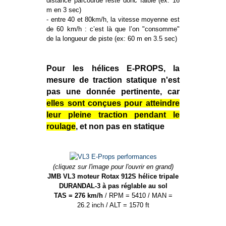
distance parcourue reste donc faible (ex: 16
m en 3 sec)
- entre 40 et 80km/h, la vitesse moyenne est
de 60 km/h : c’est là que l’on "consomme"
de la longueur de piste (ex: 60 m en 3.5 sec)
Pour les hélices E-PROPS, la
mesure de traction statique n'est
pas une donnée pertinente, car
elles sont conçues pour atteindre
leur pleine traction pendant le
roulage
, et non pas en statique
(cliquez sur l'image pour l'ouvrir en grand)
JMB VL3 moteur Rotax 912S hélice tripale
DURANDAL-3 à pas réglable au sol
TAS = 276 km/h
/ RPM = 5410 / MAN =
26.2 inch / ALT = 1570 ft