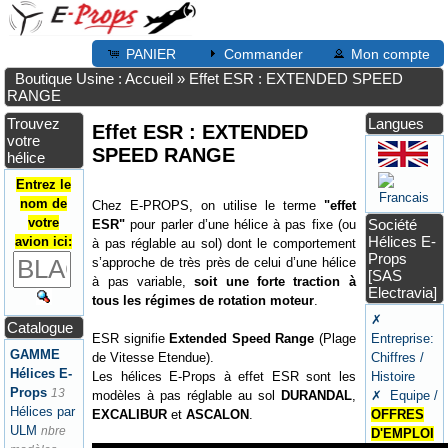
PANIER
Commander
Mon compte
Boutique Usine : Accueil
»
Effet ESR : EXTENDED SPEED
RANGE
Trouvez
Langues
Effet ESR : EXTENDED
votre
SPEED RANGE
hélice
Entrez le
nom de
Chez E-PROPS, on utilise le terme
"effet
votre
Société
ESR"
pour parler d’une hélice à pas fixe (ou
Hélices E-
avion ici:
à pas réglable au sol) dont le comportement
Props
s’approche de très près de celui d’une hélice
[SAS
à pas variable,
soit une forte traction à
Electravia]
tous les régimes de rotation moteur
.
✗
Catalogue
ESR signifie
Extended Speed Range
(Plage
Entreprise:
GAMME
de Vitesse Etendue).
Chiffres /
Hélices E-
Les hélices E-Props à effet ESR sont les
Histoire
Props
13
modèles à pas réglable au sol
DURANDAL
,
✗ Equipe /
Hélices par
EXCALIBUR
et
ASCALON
.
OFFRES
ULM
nbre
D'EMPLOI