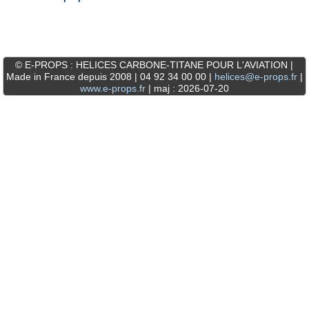
© E-PROPS : HELICES CARBONE-TITANE POUR L'AVIATION |
Made in France depuis 2008 | 04 92 34 00 00 |
helices@e-props.fr
|
www.e-props.fr
| maj : 2026-07-20