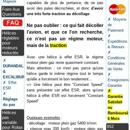
Majeure
capables de plus de portance, de ne pas
avoir des pales décrochées, et donc
d'avoir
Foire Aux
une très forte traction au décollage
.
Questions
✗ Moyens
de
Ne pas oublier : ce qui fait décoller
Paiement
l’avion, et que ce l'on recherche,
Hélices
✗
réglables
ce n’est pas un régime moteur,
Expéditions
pour
mais de la
traction
& Retours
moteurs
réductés
✗
Avec une hélice à effet ESR, le régime
Conditions
✗
moteur plein gaz reste quasiment constant.
Générales
DURANDAL
Mais attention : ce n'est pas parce qu'une
de Vente
&
hélice garde le même régime tout le temps
✗
EXCALIBUR
qu'elle a forcément le bon rendement...
Enregistreme
✗ Effet
=> Une hélice peut être "Constant Speed"
Garantie
ESR
sans présenter cet effet ESR, alors qu'une
✗
✗
hélice à effet ESR est forcément "Constant
Garantie
Réglage
Speed".
Satisfait
du pas
ou
Hélices
Remboursé
pas
Quelques exemples
:
6 Mois
variable
- décollage : moteur plein gaz 5400 tr/min
852
pour Rotax
- vitesse max 200 km/h : moteur plein gaz