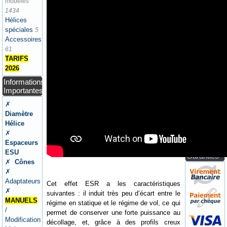
modèles
✗ Ateliers
1434
/
Hélices
Aérodrome
spéciales
5
✗
Accessoires
Newsletters
61
/ Presse
TARIFS
Panier
2026
Votre
Informations
Panier ne
Importantes
contient
✗
pas
Diamètre
d'articles
Hélice
Paiement /
✗
Expéditions
Espaceurs
/ CGV /
ESU
Garanties
✗
Cônes
✗
Adaptateurs
Cet effet ESR a les caractéristiques
✗
suivantes : il induit très peu d’écart entre le
MANUELS
régime en statique et le régime de vol, ce qui
/
permet de conserver une forte puissance au
Modification
décollage, et, grâce à des profils creux