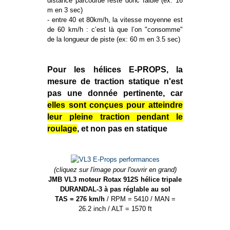
distance parcourue reste donc faible (ex: 16
m en 3 sec)
- entre 40 et 80km/h, la vitesse moyenne est
de 60 km/h : c’est là que l’on "consomme"
de la longueur de piste (ex: 60 m en 3.5 sec)
Pour les hélices E-PROPS, la
mesure de traction statique n'est
pas une donnée pertinente, car
elles sont conçues pour atteindre
leur pleine traction pendant le
roulage
, et non pas en statique
(cliquez sur l'image pour l'ouvrir en grand)
JMB VL3 moteur Rotax 912S hélice tripale
DURANDAL-3 à pas réglable au sol
TAS = 276 km/h
/ RPM = 5410 / MAN =
26.2 inch / ALT = 1570 ft