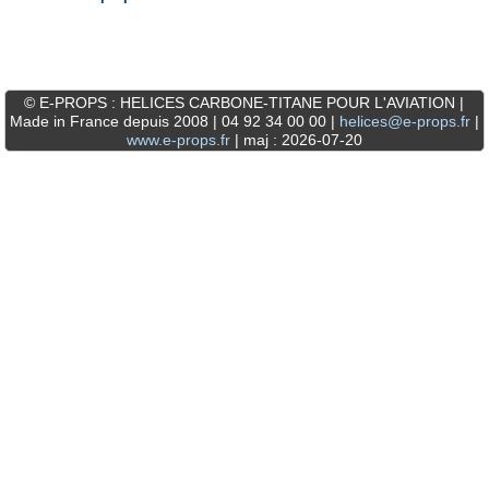
© E-PROPS : HELICES CARBONE-TITANE POUR L'AVIATION |
Made in France depuis 2008 | 04 92 34 00 00 |
helices@e-props.fr
|
www.e-props.fr
| maj : 2026-07-20