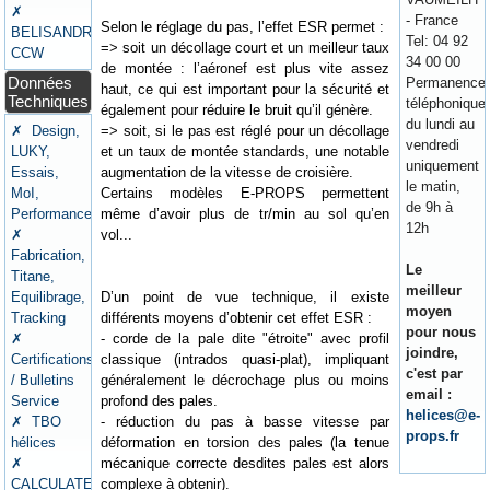
✗
- France
Selon le réglage du pas, l’effet ESR permet :
BELISANDRE
Tel: 04 92
=> soit un décollage court et un meilleur taux
CCW
34 00 00
de montée : l’aéronef est plus vite assez
Données
Permanence
haut, ce qui est important pour la sécurité et
Techniques
téléphonique
également pour réduire le bruit qu’il génère.
du lundi au
=> soit, si le pas est réglé pour un décollage
✗ Design,
vendredi
et un taux de montée standards, une notable
LUKY,
uniquement
augmentation de la vitesse de croisière.
Essais,
le matin,
Certains modèles E-PROPS permettent
MoI,
de 9h à
même d’avoir plus de tr/min au sol qu’en
Performances
12h
vol...
✗
Fabrication,
Le
Titane,
meilleur
D’un point de vue technique, il existe
Equilibrage,
moyen
différents moyens d’obtenir cet effet ESR :
Tracking
pour nous
- corde de la pale dite "étroite" avec profil
✗
joindre,
classique (intrados quasi-plat), impliquant
Certifications
c'est par
généralement le décrochage plus ou moins
/ Bulletins
email :
profond des pales.
Service
helices@e-
- réduction du pas à basse vitesse par
✗ TBO
props.fr
déformation en torsion des pales (la tenue
hélices
mécanique correcte desdites pales est alors
✗
complexe à obtenir).
CALCULATEURS