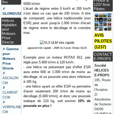
Photos &
9xx
5500 tr/min
1237 Avis
L’écart de régime entre 0 km/h et 200 km/h
Pilotes
✗
n’est dans ce cas que de 100 tr/min. A titre
GLORIEUSE
de comparatif, une hélice traditionnelle (non
Hélices
ESR) peut avoir jusqu’à 1.000 tr/min d’écart
réglables
de régime entre le décollage et la croisière
pour
max.
Moteurs
AVIS
Prise
PILOTES
Directe
(1237)
appareil très rapide : JMB VL3 avec Rotax 912S
✗
Gamme
pour
CONTACT
Exemple pour un moteur ROTAX 912, pas
E-PROPS
Moteurs
réglé pour 5.800 tr/mn à 120 km/h :
Prise
Société
- une hélice ne présentant pas d’effet ESR
Directe
HELICES
aura entre 600 et 1.000 tr/mn de moins au
✗
E-PROPS
décollage, et sa poussée sera alors inférieure
ASCALON
195, Route
à 185 kg.
CW
de
- une hélice ayant un effet ESR va permettre
✗
l'Aviation
d’avoir seulement 200 tr/mn de moins au
CLARENT
ZI
décollage (5.600 tr/mn), et donc une poussée
CCW
Aérodrome
statique de 210 kg, soit environ
10% de
✗
de Sisteron
poussée en plus !
VORPALINE
04200
CW
VAUMEILH