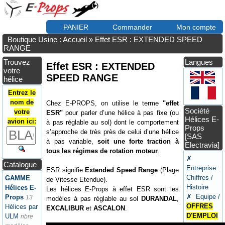
PANIER
Commander
Mon compte
Boutique Usine : Accueil
»
Effet ESR : EXTENDED SPEED
RANGE
Trouvez
Langues
Effet ESR : EXTENDED
votre
SPEED RANGE
hélice
Entrez le
nom de
Chez E-PROPS, on utilise le terme
"effet
Société
votre
ESR"
pour parler d’une hélice à pas fixe (ou
Hélices E-
avion ici:
à pas réglable au sol) dont le comportement
Props
s’approche de très près de celui d’une hélice
[SAS
à pas variable,
soit une forte traction à
Electravia]
tous les régimes de rotation moteur
.
✗
Catalogue
Entreprise:
ESR signifie
Extended Speed Range
(Plage
Chiffres /
GAMME
de Vitesse Etendue).
Histoire
Hélices E-
Les hélices E-Props à effet ESR sont les
✗ Equipe /
Props
13
modèles à pas réglable au sol
DURANDAL
,
OFFRES
Hélices par
EXCALIBUR
et
ASCALON
.
D'EMPLOI
ULM
nbre