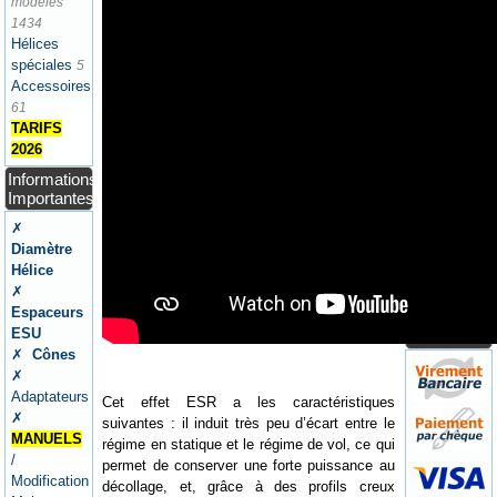
✗ Ateliers
modèles
/
1434
Aérodrome
Hélices
✗
spéciales
5
Newsletters
Accessoires
/ Presse
61
TARIFS
Panier
2026
Votre
Informations
Panier ne
Importantes
contient
✗
pas
Diamètre
d'articles
Hélice
Paiement /
✗
Expéditions
Espaceurs
/ CGV /
ESU
Garanties
✗
Cônes
✗
Adaptateurs
Cet effet ESR a les caractéristiques
✗
suivantes : il induit très peu d’écart entre le
MANUELS
régime en statique et le régime de vol, ce qui
/
permet de conserver une forte puissance au
Modification
décollage, et, grâce à des profils creux