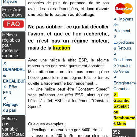
Majeure
capables de plus de portance, de ne pas
avoir des pales décrochées, et donc
d'avoir
Foire Aux
une très forte traction au décollage
.
Questions
✗ Moyens
de
Ne pas oublier : ce qui fait décoller
Paiement
l’avion, et que ce l'on recherche,
Hélices
✗
réglables
ce n’est pas un régime moteur,
Expéditions
pour
mais de la
traction
& Retours
moteurs
✗
réductés
Conditions
Avec une hélice à effet ESR, le régime
✗
Générales
moteur plein gaz reste quasiment constant.
DURANDAL
de Vente
Mais attention : ce n'est pas parce qu'une
&
✗
hélice garde le même régime tout le temps
EXCALIBUR
Enregistreme
qu'elle a forcément le bon rendement...
✗ Effet
Garantie
=> Une hélice peut être "Constant Speed"
ESR
✗
sans présenter cet effet ESR, alors qu'une
✗
Garantie
hélice à effet ESR est forcément "Constant
Réglage
Satisfait
Speed".
du pas
ou
Remboursé
Hélices
pas
6 Mois
Quelques exemples
:
variable
- décollage : moteur plein gaz 5400 tr/min
852
pour Rotax
- vitesse max 200 km/h : moteur plein gaz