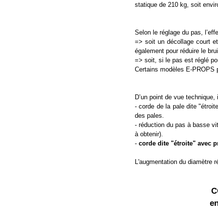
statique de 210 kg, soit envi
Selon le réglage du pas, l’ef
=> soit un décollage court et
également pour réduire le brui
=> soit, si le pas est réglé 
Certains modèles E-PROPS per
D’un point de vue technique, i
- corde de la pale dite "étro
des pales.
- réduction du pas à basse vi
à obtenir).
-
corde dite "étroite" avec p
L'augmentation du diamètre ré
C
en