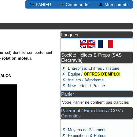
PANIER
Commander
Mon compte
Langues
 au sol) dont le comportement
Société Hélices E-Props [SAS
e rotation moteur
.
Electravia]
✗ Entreprise: Chiffres / Histoire
✗ Equipe /
OFFRES D'EMPLOI
CALON
.
✗ Ateliers / Aérodrome
✗ Newsletters / Presse
Panier
Votre Panier ne contient pas d'articles
Paiement / Expéditions / CGV /
Garanties
✗ Moyens de Paiement
✗ Expéditions & Retours