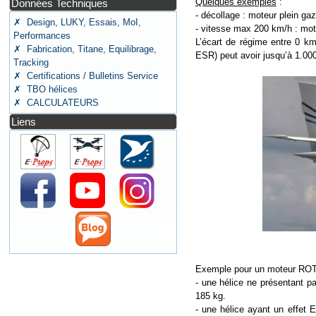
Quelques exemples
:
Données Techniques
- décollage : moteur plein ga
✗ Design, LUKY, Essais, MoI,
- vitesse max 200 km/h : mot
Performances
L’écart de régime entre 0 km
✗ Fabrication, Titane, Equilibrage,
ESR) peut avoir jusqu’à 1.000 
Tracking
✗ Certifications / Bulletins Service
✗ TBO hélices
✗ CALCULATEURS
Liens
Exemple pour un moteur ROTA
- une hélice ne présentant p
185 kg.
- une hélice ayant un effet