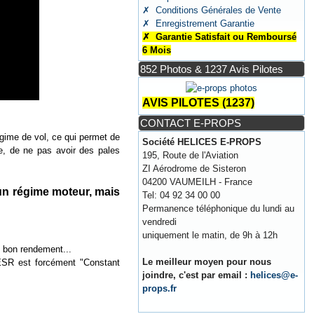
✗ Conditions Générales de Vente
✗ Enregistrement Garantie
✗ Garantie Satisfait ou Remboursé
6 Mois
852 Photos & 1237 Avis Pilotes
AVIS PILOTES (1237)
CONTACT E-PROPS
régime de vol, ce qui permet de
Société HELICES E-PROPS
e, de ne pas avoir des pales
195, Route de l'Aviation
ZI Aérodrome de Sisteron
04200 VAUMEILH - France
s un régime moteur, mais
Tel: 04 92 34 00 00
Permanence téléphonique du lundi au
vendredi
uniquement le matin, de 9h à 12h
e bon rendement...
Le meilleur moyen pour nous
 ESR est forcément "Constant
joindre, c'est par email :
helices@e-
props.fr