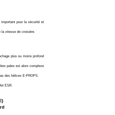
 important pour la sécurité et
la vitesse de croisière.
crochage plus ou moins profond
dites pales est alors complexe
e cas des hélices E-PROPS.
ffet ESR.
E)
ard