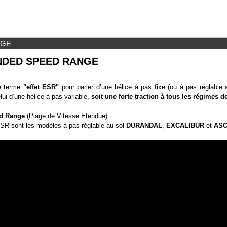
NGE
ENDED SPEED RANGE
e terme
"effet ESR"
pour parler d’une hélice à pas fixe (ou à pas réglable
lui d’une hélice à pas variable,
soit une forte traction à tous les régimes d
d Range
(Plage de Vitesse Etendue).
ESR sont les modèles à pas réglable au sol
DURANDAL
,
EXCALIBUR
et
AS