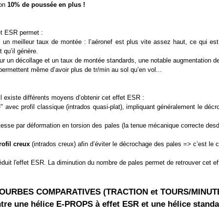
ron
10% de poussée en plus !
fet ESR permet :
 un meilleur taux de montée : l’aéronef est plus vite assez haut, ce qui est
t qu’il génère.
pour un décollage et un taux de montée standards, une notable augmentation de 
mettent même d’avoir plus de tr/min au sol qu’en vol...
l existe différents moyens d’obtenir cet effet ESR :
ite" avec profil classique (intrados quasi-plat), impliquant généralement le dé
tesse par déformation en torsion des pales (la tenue mécanique correcte des
rofil creux
(intrados creux) afin d’éviter le décrochage des pales => c’est l
duit l'effet ESR. La diminution du nombre de pales permet de retrouver cet e
OURBES COMPARATIVES (TRACTION et TOURS/MINUT
tre une hélice E-PROPS à effet ESR et une hélice stand