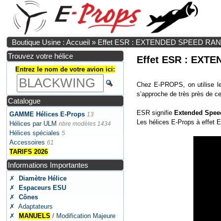
Boutique Usine : Accueil
»
Effet ESR : EXTENDED SPEED RA
Trouvez votre hélice
Effet ESR : EXT
Entrez le nom de votre avion ici:
Chez E-PROPS, on utilise l
s’approche de très près de ce
Catalogue
ESR signifie
Extended Spee
GAMME Hélices E-Props
13
Les hélices E-Props à effet 
Hélices par ULM
nbre modèles 1434
Hélices spéciales
5
Accessoires
61
TARIFS 2026
Informations Importantes
✗
Diamètre Hélice
✗
Espaceurs ESU
✗
Cônes
✗ Adaptateurs
✗
MANUELS
/ Modification Majeure