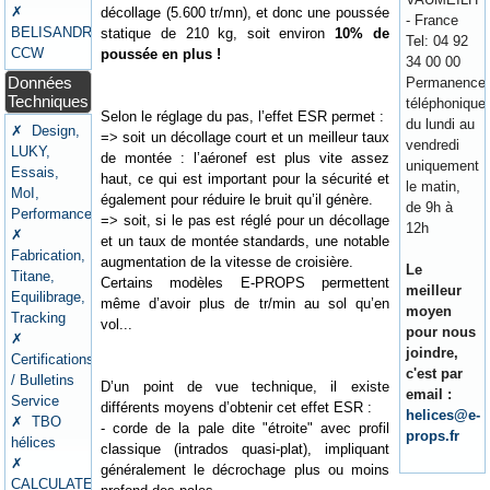
✗
décollage (5.600 tr/mn), et donc une poussée
- France
BELISANDRE
statique de 210 kg, soit environ
10% de
Tel: 04 92
CCW
poussée en plus !
34 00 00
Données
Permanence
Techniques
téléphonique
Selon le réglage du pas, l’effet ESR permet :
du lundi au
✗ Design,
=> soit un décollage court et un meilleur taux
vendredi
LUKY,
de montée : l’aéronef est plus vite assez
uniquement
Essais,
haut, ce qui est important pour la sécurité et
le matin,
MoI,
également pour réduire le bruit qu’il génère.
de 9h à
Performances
=> soit, si le pas est réglé pour un décollage
12h
✗
et un taux de montée standards, une notable
Fabrication,
augmentation de la vitesse de croisière.
Le
Titane,
Certains modèles E-PROPS permettent
meilleur
Equilibrage,
même d’avoir plus de tr/min au sol qu’en
moyen
Tracking
vol...
pour nous
✗
joindre,
Certifications
c'est par
/ Bulletins
D’un point de vue technique, il existe
email :
Service
différents moyens d’obtenir cet effet ESR :
helices@e-
✗ TBO
- corde de la pale dite "étroite" avec profil
props.fr
hélices
classique (intrados quasi-plat), impliquant
✗
généralement le décrochage plus ou moins
CALCULATEURS