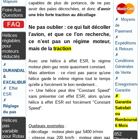
Majeure
capables de plus de portance, de ne pas
avoir des pales décrochées, et donc
d'avoir
Foire Aux
une très forte traction au décollage
.
Questions
✗ Moyens
de
Ne pas oublier : ce qui fait décoller
Paiement
l’avion, et que ce l'on recherche,
Hélices
✗
réglables
ce n’est pas un régime moteur,
Expéditions
pour
mais de la
traction
& Retours
moteurs
✗
réductés
Conditions
Avec une hélice à effet ESR, le régime
✗
Générales
moteur plein gaz reste quasiment constant.
DURANDAL
de Vente
Mais attention : ce n'est pas parce qu'une
&
✗
hélice garde le même régime tout le temps
EXCALIBUR
Enregistreme
qu'elle a forcément le bon rendement...
✗ Effet
Garantie
=> Une hélice peut être "Constant Speed"
ESR
✗
sans présenter cet effet ESR, alors qu'une
✗
Garantie
hélice à effet ESR est forcément "Constant
Réglage
Satisfait
Speed".
du pas
ou
Remboursé
Hélices
pas
6 Mois
Quelques exemples
:
variable
- décollage : moteur plein gaz 5400 tr/min
852
pour Rotax
- vitesse max 200 km/h : moteur plein gaz