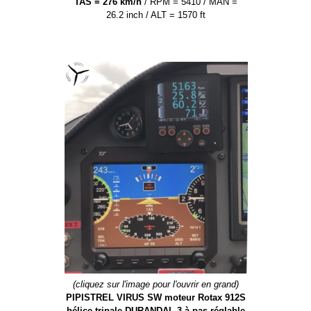
TAS = 276 km/h
/ RPM = 5410 / MAN =
26.2 inch / ALT = 1570 ft
(cliquez sur l'image pour l'ouvrir en grand)
PIPISTREL VIRUS SW moteur Rotax 912S
hélice tripale DURANDAL-3 à pas réglable