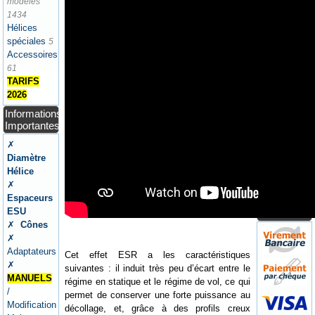
✗ Ateliers
modèles
/
1434
Aérodrome
Hélices
✗
spéciales
5
Newsletters
Accessoires
/ Presse
61
TARIFS
Panier
2026
Votre
Informations
Panier ne
Importantes
contient
✗
pas
Diamètre
d'articles
Hélice
Paiement /
✗
Expéditions
Espaceurs
/ CGV /
ESU
Garanties
✗
Cônes
✗
Adaptateurs
Cet effet ESR a les caractéristiques
✗
suivantes : il induit très peu d’écart entre le
MANUELS
régime en statique et le régime de vol, ce qui
/
permet de conserver une forte puissance au
Modification
décollage, et, grâce à des profils creux