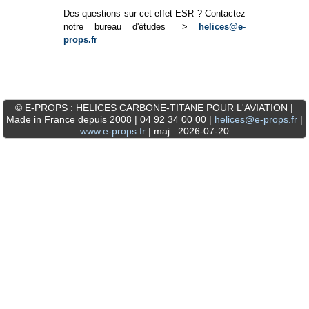
Des questions sur cet effet ESR ? Contactez
notre bureau d'études =>
helices@e-
props.fr
© E-PROPS : HELICES CARBONE-TITANE POUR L'AVIATION |
Made in France depuis 2008 | 04 92 34 00 00 |
helices@e-props.fr
|
www.e-props.fr
| maj : 2026-07-20