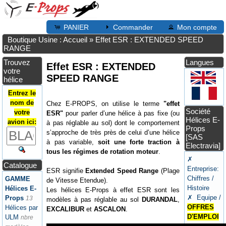
PANIER
Commander
Mon compte
Boutique Usine : Accueil
»
Effet ESR : EXTENDED SPEED
RANGE
Trouvez
Langues
Effet ESR : EXTENDED
votre
SPEED RANGE
hélice
Entrez le
nom de
Chez E-PROPS, on utilise le terme
"effet
Société
votre
ESR"
pour parler d’une hélice à pas fixe (ou
Hélices E-
avion ici:
à pas réglable au sol) dont le comportement
Props
s’approche de très près de celui d’une hélice
[SAS
à pas variable,
soit une forte traction à
Electravia]
tous les régimes de rotation moteur
.
✗
Catalogue
Entreprise:
ESR signifie
Extended Speed Range
(Plage
Chiffres /
GAMME
de Vitesse Etendue).
Histoire
Hélices E-
Les hélices E-Props à effet ESR sont les
✗ Equipe /
Props
13
modèles à pas réglable au sol
DURANDAL
,
OFFRES
Hélices par
EXCALIBUR
et
ASCALON
.
D'EMPLOI
ULM
nbre