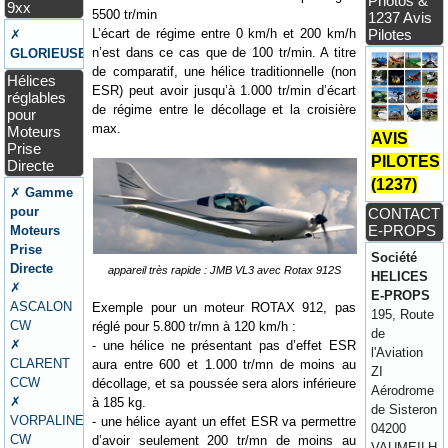
Photos &
9xx
5500 tr/min
1237 Avis
L’écart de régime entre 0 km/h et 200 km/h
Pilotes
✗
n’est dans ce cas que de 100 tr/min. A titre
GLORIEUSE
de comparatif, une hélice traditionnelle (non
Hélices
ESR) peut avoir jusqu’à 1.000 tr/min d’écart
réglables
de régime entre le décollage et la croisière
pour
max.
Moteurs
AVIS
Prise
PILOTES
Directe
(1237)
✗
Gamme
pour
CONTACT
E-PROPS
Moteurs
Prise
Société
Directe
appareil très rapide : JMB VL3 avec Rotax 912S
HELICES
✗
E-PROPS
ASCALON
Exemple pour un moteur ROTAX 912, pas
195, Route
CW
réglé pour 5.800 tr/mn à 120 km/h :
de
✗
- une hélice ne présentant pas d’effet ESR
l'Aviation
CLARENT
aura entre 600 et 1.000 tr/mn de moins au
ZI
CCW
décollage, et sa poussée sera alors inférieure
Aérodrome
✗
à 185 kg.
de Sisteron
VORPALINE
- une hélice ayant un effet ESR va permettre
04200
CW
d’avoir seulement 200 tr/mn de moins au
VAUMEILH