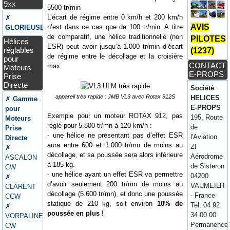
9xx
5500 tr/min
L’écart de régime entre 0 km/h et 200 km/h
✗
AVIS
n’est dans ce cas que de 100 tr/min. A titre
GLORIEUSE
de comparatif, une hélice traditionnelle (non
PILOTES
Hélices
ESR) peut avoir jusqu’à 1.000 tr/min d’écart
réglables
(1237)
de régime entre le décollage et la croisière
pour
CONTACT
max.
Moteurs
E-PROPS
Prise
Directe
Société
appareil très rapide : JMB VL3 avec Rotax 912S
HELICES
✗
Gamme
E-PROPS
pour
Exemple pour un moteur ROTAX 912, pas
195, Route
Moteurs
réglé pour 5.800 tr/mn à 120 km/h :
de
Prise
- une hélice ne présentant pas d’effet ESR
l'Aviation
Directe
aura entre 600 et 1.000 tr/mn de moins au
ZI
✗
décollage, et sa poussée sera alors inférieure
Aérodrome
ASCALON
à 185 kg.
de Sisteron
CW
- une hélice ayant un effet ESR va permettre
04200
✗
d’avoir seulement 200 tr/mn de moins au
VAUMEILH
CLARENT
décollage (5.600 tr/mn), et donc une poussée
- France
CCW
statique de 210 kg, soit environ
10% de
Tel: 04 92
✗
poussée en plus !
34 00 00
VORPALINE
Permanence
CW