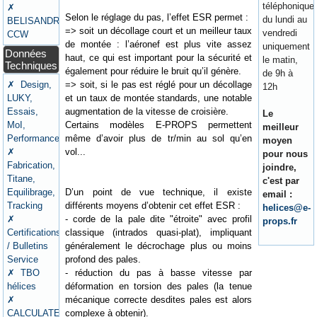
téléphonique
✗
Selon le réglage du pas, l’effet ESR permet :
du lundi au
BELISANDRE
=> soit un décollage court et un meilleur taux
vendredi
CCW
de montée : l’aéronef est plus vite assez
uniquement
Données
haut, ce qui est important pour la sécurité et
le matin,
Techniques
également pour réduire le bruit qu’il génère.
de 9h à
=> soit, si le pas est réglé pour un décollage
✗ Design,
12h
et un taux de montée standards, une notable
LUKY,
augmentation de la vitesse de croisière.
Essais,
Le
Certains modèles E-PROPS permettent
MoI,
meilleur
même d’avoir plus de tr/min au sol qu’en
Performances
moyen
vol...
✗
pour nous
Fabrication,
joindre,
Titane,
c'est par
D’un point de vue technique, il existe
Equilibrage,
email :
différents moyens d’obtenir cet effet ESR :
Tracking
helices@e-
- corde de la pale dite "étroite" avec profil
✗
props.fr
classique (intrados quasi-plat), impliquant
Certifications
généralement le décrochage plus ou moins
/ Bulletins
profond des pales.
Service
- réduction du pas à basse vitesse par
✗ TBO
déformation en torsion des pales (la tenue
hélices
mécanique correcte desdites pales est alors
✗
complexe à obtenir).
CALCULATEURS