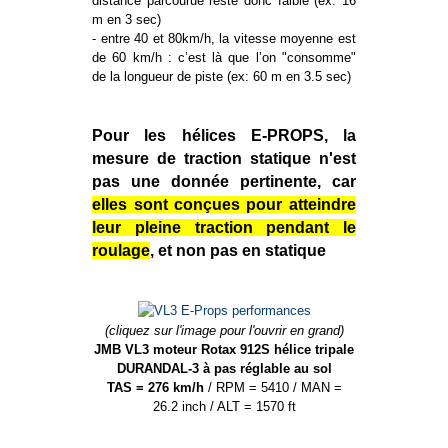
distance parcourue reste donc faible (ex: 16
m en 3 sec)
- entre 40 et 80km/h, la vitesse moyenne est
de 60 km/h : c’est là que l’on "consomme"
de la longueur de piste (ex: 60 m en 3.5 sec)
Pour les hélices E-PROPS, la
mesure de traction statique n'est
pas une donnée pertinente, car
elles sont conçues pour atteindre
leur pleine traction pendant le
roulage
, et non pas en statique
(cliquez sur l'image pour l'ouvrir en grand)
JMB VL3 moteur Rotax 912S hélice tripale
DURANDAL-3 à pas réglable au sol
TAS = 276 km/h
/ RPM = 5410 / MAN =
26.2 inch / ALT = 1570 ft