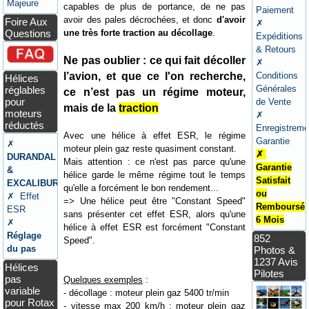
Majeure
capables de plus de portance, de ne pas
Paiement
avoir des pales décrochées, et donc
d'avoir
Foire Aux
✗
une très forte traction au décollage
.
Questions
Expéditions
& Retours
Ne pas oublier : ce qui fait décoller
✗
l’avion, et que ce l'on recherche,
Conditions
Hélices
Générales
réglables
ce n’est pas un régime moteur,
pour
de Vente
mais de la
traction
moteurs
✗
réductés
Enregistreme
Avec une hélice à effet ESR, le régime
Garantie
✗
moteur plein gaz reste quasiment constant.
✗
DURANDAL
Mais attention : ce n'est pas parce qu'une
Garantie
&
hélice garde le même régime tout le temps
Satisfait
EXCALIBUR
qu'elle a forcément le bon rendement...
ou
✗ Effet
=> Une hélice peut être "Constant Speed"
Remboursé
ESR
sans présenter cet effet ESR, alors qu'une
6 Mois
✗
hélice à effet ESR est forcément "Constant
Réglage
852
Speed".
du pas
Photos &
1237 Avis
Hélices
Pilotes
pas
Quelques exemples
:
variable
- décollage : moteur plein gaz 5400 tr/min
pour Rotax
- vitesse max 200 km/h : moteur plein gaz