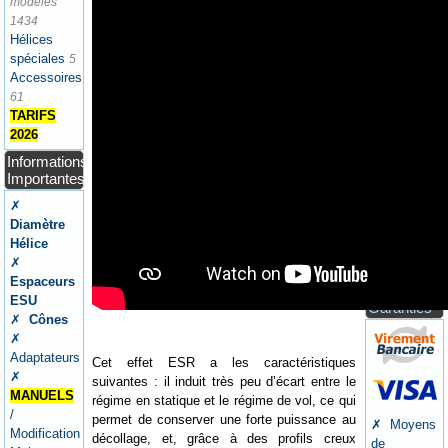
modèles
✗ Ateliers
1434
/
Hélices
Aérodrome
spéciales
5
✗
Accessoires
Newsletters
61
/ Presse
TARIFS
Panier
2026
Votre
Informations
Panier ne
Importantes
contient
✗
pas
Diamètre
d'articles
Hélice
Paiement /
✗
Expéditions
Espaceurs
/ CGV /
ESU
Garanties
✗
Cônes
✗
Adaptateurs
Cet effet ESR a les caractéristiques
✗
suivantes : il induit très peu d’écart entre le
MANUELS
régime en statique et le régime de vol, ce qui
/
permet de conserver une forte puissance au
✗ Moyens
Modification
décollage, et, grâce à des profils creux
de