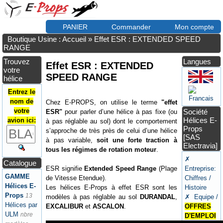
PANIER
Commander
Mon compte
Boutique Usine : Accueil
»
Effet ESR : EXTENDED SPEED
RANGE
Trouvez
Langues
Effet ESR : EXTENDED
votre
SPEED RANGE
hélice
Entrez le
nom de
Chez E-PROPS, on utilise le terme
"effet
votre
Société
ESR"
pour parler d’une hélice à pas fixe (ou
Hélices E-
avion ici:
à pas réglable au sol) dont le comportement
Props
s’approche de très près de celui d’une hélice
[SAS
à pas variable,
soit une forte traction à
Electravia]
tous les régimes de rotation moteur
.
✗
Catalogue
ESR signifie
Extended Speed Range
(Plage
Entreprise:
GAMME
de Vitesse Etendue).
Chiffres /
Hélices E-
Les hélices E-Props à effet ESR sont les
Histoire
Props
13
modèles à pas réglable au sol
DURANDAL
,
✗ Equipe /
Hélices par
EXCALIBUR
et
ASCALON
.
OFFRES
ULM
nbre
D'EMPLOI