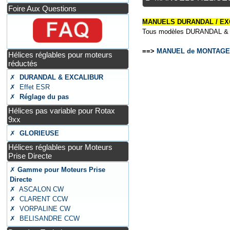
Foire Aux Questions
MANUELS DURANDAL / EX
Tous modèles DURANDAL & EX
==>
MANUEL de MONTAGE et
Hélices réglables pour moteurs
réductés
✗
DURANDAL & EXCALIBUR
✗ Effet ESR
✗
Réglage du pas
Hélices pas variable pour Rotax
9xx
✗
GLORIEUSE
Hélices réglables pour Moteurs
Prise Directe
✗
Gamme pour Moteurs Prise
Directe
✗ ASCALON CW
✗ CLARENT CCW
✗ VORPALINE CW
✗ BELISANDRE CCW