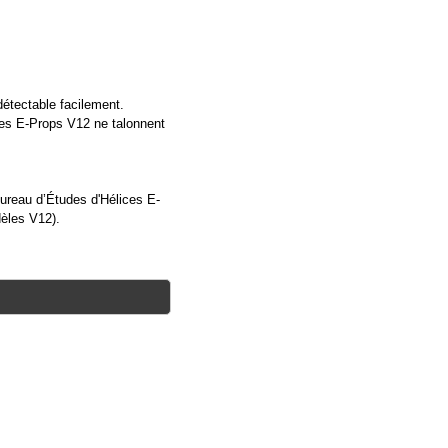
 détectable facilement.
ces E-Props V12 ne talonnent
Bureau d’Études d'Hélices E-
èles V12).