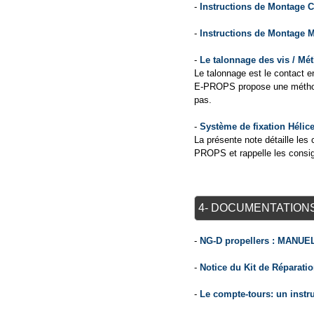
-
Instructions de Montage C
-
Instructions de Montage M
-
Le talonnage des vis / Mét
Le talonnage est le contact ent
E-PROPS propose une méthode 
pas.
-
Système de fixation Hélic
La présente note détaille les
PROPS et rappelle les consi
4- DOCUMENTATION
-
NG-D propellers : MANUE
-
Notice du Kit de Réparatio
-
Le compte-tours: un instr