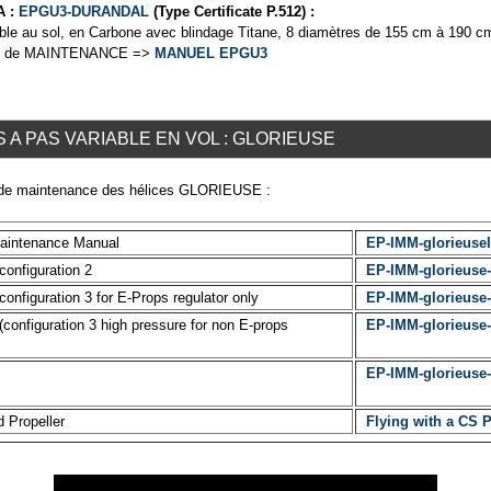
A :
EPGU3-DURANDAL
(Type Certificate P.512) :
le au sol, en Carbone avec blindage Titane, 8 diamètres de 155 cm à 190 c
& de MAINTENANCE =>
MANUEL EPGU3
 A PAS VARIABLE EN VOL : GLORIEUSE
et de maintenance des hélices GLORIEUSE :
d Maintenance Manual
EP-IMM-glorieuse
 configuration 2
EP-IMM-glorieuse
 configuration 3 for E-Props regulator only
EP-IMM-glorieuse
(configuration 3 high pressure for non E-props
EP-IMM-glorieuse
EP-IMM-glorieuse-
d Propeller
Flying with a CS P