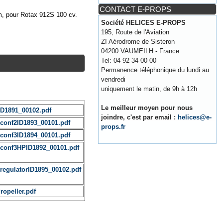
CONTACT E-PROPS
m, pour Rotax 912S 100 cv.
Société HELICES E-PROPS
195, Route de l'Aviation
ZI Aérodrome de Sisteron
04200 VAUMEILH - France
Tel: 04 92 34 00 00
Permanence téléphonique du lundi au
vendredi
uniquement le matin, de 9h à 12h
Le meilleur moyen pour nous
ID1891_00102.pdf
joindre, c'est par email :
helices@e-
-conf2ID1893_00101.pdf
props.fr
-conf3ID1894_00101.pdf
-conf3HPID1892_00101.pdf
regulatorID1895_00102.pdf
ropeller.pdf