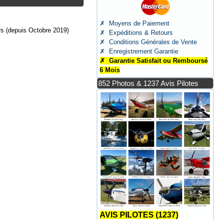
✗ Moyens de Paiement
 (depuis Octobre 2019)
✗ Expéditions & Retours
✗ Conditions Générales de Vente
✗ Enregistrement Garantie
✗ Garantie Satisfait ou Remboursé
6 Mois
852 Photos & 1237 Avis Pilotes
AVIS PILOTES (1237)