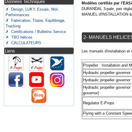
Données Techniques
Modèles certifiés par l'EAS
DURANDAL 3-pale, pas réglab
✗ Design, LUKY, Essais, MoI,
MANUEL d'INSTALLATION 
Performances
✗ Fabrication, Titane, Equilibrage,
Tracking
✗ Certifications / Bulletins Service
2- MANUELS HELICES
✗ TBO hélices
✗ CALCULATEURS
Liens
Les manuels d'installation 
Propeller : Installation an
Hydraulic propeller governor
Hydraulic propeller governor
Hydraulic propeller governor 
governor)
Regulator E-Props
Flying with a Constant Spee