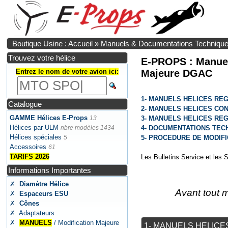
Boutique Usine : Accueil
»
Manuels & Documentations Techniques
Trouvez votre hélice
E-PROPS : Manuel
Entrez le nom de votre avion ici:
Majeure DGAC
1- MANUELS HELICES RE
Catalogue
2- MANUELS HELICES CO
GAMME Hélices E-Props
13
3- MANUELS HELICES RE
Hélices par ULM
nbre modèles 1434
4- DOCUMENTATIONS TEC
Hélices spéciales
5
5- PROCEDURE DE MODIFI
Accessoires
61
TARIFS 2026
Les Bulletins Service et les S
Informations Importantes
✗
Diamètre Hélice
Avant tout m
✗
Espaceurs ESU
✗
Cônes
✗ Adaptateurs
✗
MANUELS
/ Modification Majeure
1- MANUELS HELICE