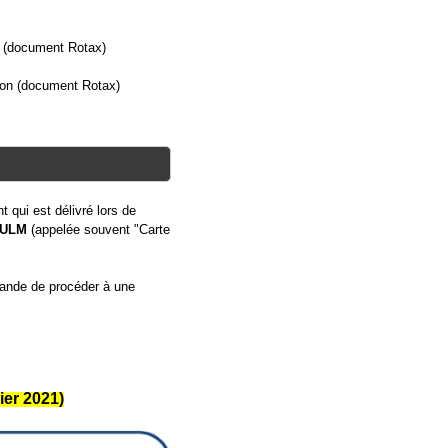
n (document Rotax)
ion (document Rotax)
 qui est délivré lors de
l'ULM
(appelée souvent "Carte
mande de procéder à une
ier 2021)