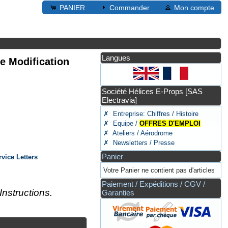
PANIER
Commander
Mon compte
Langues
e Modification
Société Hélices E-Props [SAS
Electravia]
✗ Entreprise: Chiffres / Histoire
✗ Equipe /
OFFRES D'EMPLOI
✗ Ateliers / Aérodrome
✗ Newsletters / Presse
Panier
rvice Letters
Votre Panier ne contient pas d'articles
Paiement / Expéditions / CGV /
Instructions.
Garanties