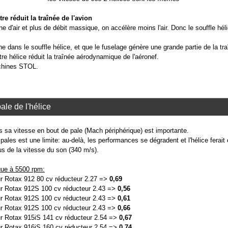
e réduit la traînée de l'avion
 d'air et plus de débit massique, on accélère moins l'air. Donc le souffle hél
e dans le souffle hélice, et que le fuselage génère une grande partie de la t
re hélice réduit la traînée aérodynamique de l'aéronef.
achines STOL.
ale de l'hélice
s sa vitesse en bout de pale (Mach périphérique) est importante.
pales est une limite: au-delà, les performances se dégradent et l'hélice ferai
s de la vitesse du son (340 m/s).
ue à 5500 rpm:
ur Rotax 912 80 cv réducteur 2.27 =>
0,69
ur Rotax 912S 100 cv réducteur 2.43 =>
0,56
ur Rotax 912S 100 cv réducteur 2.43 =>
0,61
ur Rotax 912S 100 cv réducteur 2.43 =>
0,66
ur Rotax 915iS 141 cv réducteur 2.54 =>
0,67
ur Rotax 916iS 160 cv réducteur 2.54 =>
0,74