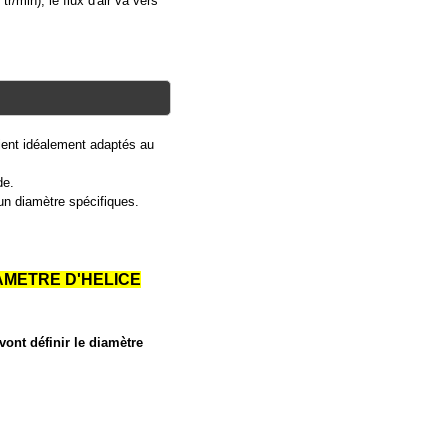
r/min), le flux d'air va vers
soient idéalement adaptés au
de.
 un diamètre spécifiques.
IAMETRE D'HELICE
vont définir le diamètre