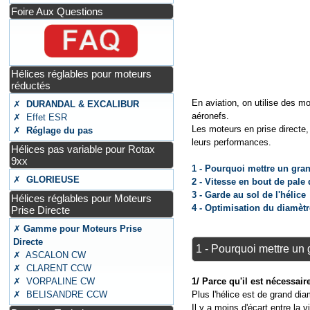
Foire Aux Questions
Hélices réglables pour moteurs
réductés
En aviation, on utilise des 
✗
DURANDAL & EXCALIBUR
aéronefs.
✗ Effet ESR
Les moteurs en prise directe,
✗
Réglage du pas
leurs performances.
Hélices pas variable pour Rotax
9xx
1 - Pourquoi mettre un gran
✗
GLORIEUSE
2 - Vitesse en bout de pale 
3 - Garde au sol de l'hélice
Hélices réglables pour Moteurs
4 - Optimisation du diamètr
Prise Directe
✗
Gamme pour Moteurs Prise
Directe
1 - Pourquoi mettre un 
✗ ASCALON CW
✗ CLARENT CCW
1/ Parce qu'il est nécessai
✗ VORPALINE CW
Plus l'hélice est de grand dia
✗ BELISANDRE CCW
Il y a moins d'écart entre la v