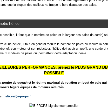
ui fait monter les cailloux vers l'hélice. En tournant légèrement plus vite (200 t
iterez que la plupart des cailloux ne frappe le bord d'attaque des pales.
mètre hélice
ce possible, il faut que le nombre de pales et la largeur des pales (la corde) 
 d'une hélice, il faut en général réduire le nombre de pales ou réduire la cor
ronef, son moteur et son réducteur, l'hélice doit avoir un profil, une corde et
eux modèles de pales qui permettent cette adaptation idéale.
s MEILLEURES PERFORMANCES, prenez le PLUS GRAND D
POSSIBLE
la poutre de queue) et le régime maximal de rotation en bout de pale qui 
aéronefs légers équipés de moteurs réductés.
us:
helices@e-props.fr