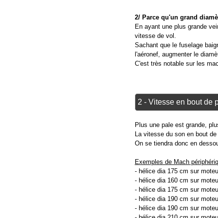
2/ Parce qu'un grand diamètr
En ayant une plus grande veine
vitesse de vol.
Sachant que le fuselage baign
l'aéronef, augmenter le diamèt
C'est très notable sur les m
2 - Vitesse en bout de p
Plus une pale est grande, plu
La vitesse du son en bout de 
On se tiendra donc en dessou
Exemples de Mach périphériq
- hélice dia 175 cm sur mote
- hélice dia 160 cm sur mote
- hélice dia 175 cm sur mote
- hélice dia 190 cm sur mote
- hélice dia 190 cm sur mote
- hélice dia 210 cm sur mote