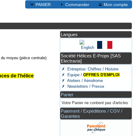
PANIER
Commander
Mon compte
Langues
Société Hélices E-Props [SAS
e du moyeu (pièce centrale)
Electravia]
✗ Entreprise: Chiffres / Histoire
✗ Equipe /
OFFRES D'EMPLOI
ces de l'hélice
✗ Ateliers / Aérodrome
✗ Newsletters / Presse
Panier
Votre Panier ne contient pas d'articles
Paiement / Expéditions / CGV /
Garanties