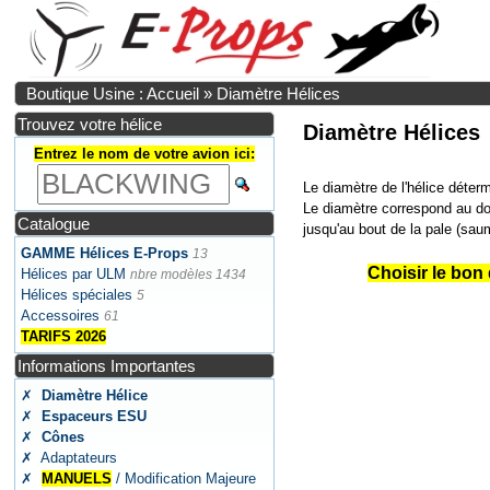
Boutique Usine : Accueil
»
Diamètre Hélices
Trouvez votre hélice
Diamètre Hélices
Entrez le nom de votre avion ici:
Le diamètre de l'hélice détermi
Le diamètre correspond au dou
Catalogue
jusqu'au bout de la pale (sau
GAMME Hélices E-Props
13
Choisir le bon
Hélices par ULM
nbre modèles 1434
Hélices spéciales
5
Accessoires
61
TARIFS 2026
Informations Importantes
✗
Diamètre Hélice
✗
Espaceurs ESU
✗
Cônes
✗ Adaptateurs
✗
MANUELS
/ Modification Majeure