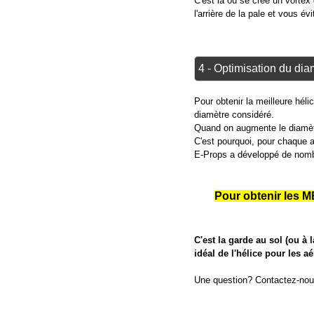
C'est là où se crée un vortex q
l'arrière de la pale et vous év
4 - Optimisation du dia
Pour obtenir la meilleure héli
diamètre considéré.
Quand on augmente le diamètre
C'est pourquoi, pour chaque aé
E-Props a développé de nombr
Pour obtenir le
C'est la garde au sol (ou à 
idéal de l'hélice pour les 
Une question? Contactez-no