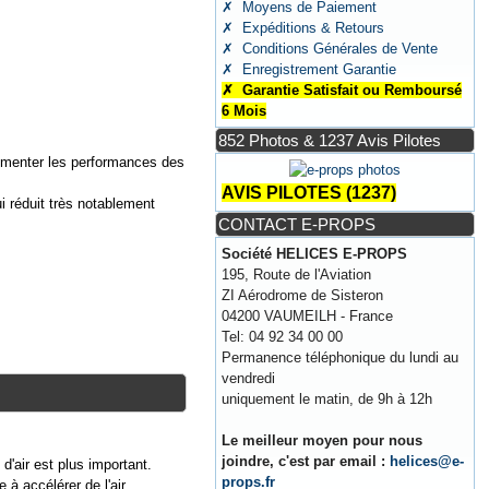
✗ Moyens de Paiement
✗ Expéditions & Retours
✗ Conditions Générales de Vente
✗ Enregistrement Garantie
✗ Garantie Satisfait ou Remboursé
6 Mois
852 Photos & 1237 Avis Pilotes
ugmenter les performances des
AVIS PILOTES (1237)
i réduit très notablement
CONTACT E-PROPS
Société HELICES E-PROPS
195, Route de l'Aviation
ZI Aérodrome de Sisteron
04200 VAUMEILH - France
Tel: 04 92 34 00 00
Permanence téléphonique du lundi au
vendredi
uniquement le matin, de 9h à 12h
Le meilleur moyen pour nous
joindre, c'est par email :
helices@e-
d'air est plus important.
props.fr
e à accélérer de l'air