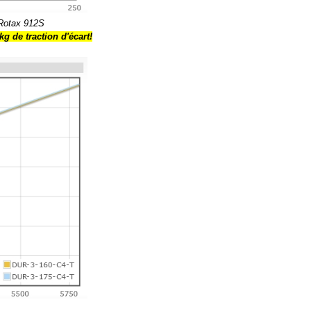
 Rotax 912S
kg de traction d'écart!