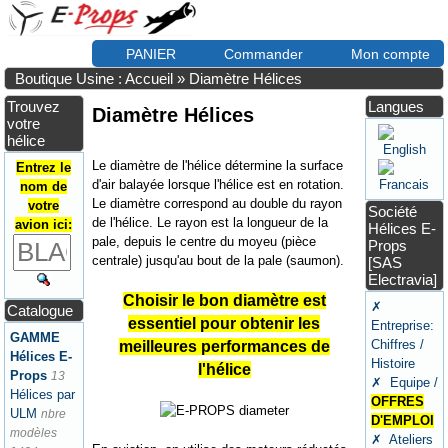
PANIER
Commander
Mon compte
Boutique Usine : Accueil
»
Diamètre Hélices
Trouvez
Langues
Diamètre Hélices
votre
hélice
Le diamètre de l'hélice détermine la surface
Entrez le
d'air balayée lorsque l'hélice est en rotation.
nom de
Le diamètre correspond au double du rayon
votre
Société
de l'hélice. Le rayon est la longueur de la
avion ici:
Hélices E-
pale, depuis le centre du moyeu (pièce
Props
centrale) jusqu'au bout de la pale (saumon).
[SAS
Electravia]
Choisir le bon diamètre est
✗
Catalogue
essentiel pour obtenir les
Entreprise:
GAMME
Chiffres /
meilleures performances de
Hélices E-
Histoire
l'hélice
Props
13
✗ Equipe /
Hélices par
OFFRES
ULM
nbre
D'EMPLOI
modèles
✗ Ateliers