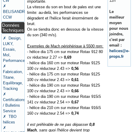
CW
12h
importante.
✗
La vitesse du son en bout de pales est une
BELISANDRE
Le
limite: au-delà, les performances se
CCW
meilleur
dégradent et l'hélice ferait énormément de
moyen
bruit.
Données
pour nous
On se tiendra donc en dessous de la vitesse
Techniques
joindre,
du son (340 m/s).
✗ Design,
c'est par
LUKY,
email :
Exemples de Mach périphérique à 5500 rpm:
Essais,
helices@e-
- hélice dia 175 cm sur moteur Rotax 912 80
MoI,
props.fr
cv réducteur 2.27 =>
0,69
Performances
- hélice dia 160 cm sur moteur Rotax 912S
✗
100 cv réducteur 2.43 =>
0,56
Fabrication,
- hélice dia 175 cm sur moteur Rotax 912S
Titane,
100 cv réducteur 2.43 =>
0,61
Equilibrage,
- hélice dia 190 cm sur moteur Rotax 912S
Tracking
100 cv réducteur 2.43 =>
0,66
✗
- hélice dia 190 cm sur moteur Rotax 915iS
Certifications
141 cv réducteur 2.54 =>
0,67
/ Bulletins
- hélice dia 210 cm sur moteur Rotax 916iS
Service
160 cv réducteur 2.54 =>
0,74
✗ TBO
hélices
il est préférable de ne pas dépasser
0,8
✗
Mach
, sans quoi l'hélice devient trop