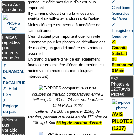
grande: le débit massique d'air est plus
✗
Foire Aux
important.
Conditions
Questions
Il y a moins d'écart entre la vitesse du
Générales
souffle d'air hélice et la vitesse de l'avion.
de Vente
Moins d'énergie est perdue à accélérer de
✗
l'air inutilement.
Enregistreme
C'est d'autant plus important que l'on vole
Garantie
Hélices
lentement: pour les phases de décollage est
réglables
✗
pour
de montée, un grand diamètre est vraiment
Garantie
moteurs
essentiel.
Satisfait
réductés
Un grand diamètre d'hélice est également
ou
favorable en croisière (l'écart de traction est
Remboursé
✗
moins visible mais cela reste toujours
6 Mois
DURANDAL
intéressant).
&
852
EXCALIBUR
Photos &
✗ Effet
1237 Avis
Pilotes
courbes de traction comparatives entre 2
ESR
hélices, dia 160 et 175 cm, sur le même
✗
ULM Rotax 912S
Réglage
Celle en dia 160 va générer 115kg de
du pas
AVIS
traction, pendant que celle en dia 175 plus de
Hélices
PILOTES
180 kg ! Soit
65 kg de traction d'écart!
pas
(1237)
variable