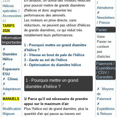
En aviation, on utilise des moteurs réductés
1434
/
pour pouvoir mettre de grands diamètres
Hélices
Aérodrome
d'hélices et donc augmenter les
spéciales
5
✗
performances des aéronefs.
Accessoires
Newsletters
Les moteurs en prise directe, sans
61
/ Presse
réducteurs, ne peuvent pas utiliser d'hélices
TARIFS
Panier
de grands diamètres, ce qui réduit très
2026
notablement leurs performances.
Votre
Informations
Panier ne
Importantes
1 - Pourquoi mettre un grand diamètre
contient
✗
d'hélice ?
pas
Diamètre
2 - Vitesse en bout de pale de l'hélice
d'articles
Hélice
3 - Garde au sol de l'hélice
Paiement /
✗
4 - Optimisation du diamètre hélice
Expéditions
Espaceurs
/ CGV /
ESU
Garanties
✗
Cônes
1 - Pourquoi mettre un grand
✗
diamètre d'hélice ?
Adaptateurs
✗ Moyens
✗
de
1/ Parce qu'il est nécessaire de prendre
MANUELS
Paiement
appui sur le maximum d'air
/
✗
Plus l'hélice est de grand diamètre, plus la
Modification
Expéditions
quantité d'air qui passe au travers est
Majeure
& Retours