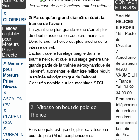
pour Rotax
CONTACT
9xx
les vitesse de ces 2 hélices sont les mêmes
E-PROPS
✗
Société
2/ Parce qu'un grand diamètre réduit la
GLORIEUSE
HELICES
traînée de l'avion
E-PROPS
Hélices
En ayant une plus grande veine d'air et plus
réglables
195, Route
de débit massique, on accélère moins l'air.
pour
de
Donc le souffle hélice est plus proche de la
Moteurs
l'Aviation
vitesse de vol.
Prise
ZI
Sachant que le fuselage baigne dans le
Directe
Aérodrome
souffle hélice, et que le fuselage génère une
✗
Gamme
de Sisteron
grande partie de la traînée aérodynamique de
pour
04200
l'aéronef, augmenter le diamètre hélice réduit
Moteurs
VAUMEILH
la traînée aérodynamique de l'aéronef.
Prise
- France
C'est très notable sur les machines STOL.
Directe
Tel: 04 92
✗
34 00 00
ASCALON
Permanence
CW
téléphonique
2 - Vitesse en bout de pale de
✗
du lundi au
l'hélice
CLARENT
vendredi
CCW
uniquement
✗
le matin,
Plus une pale est grande, plus sa vitesse en
VORPALINE
de 9h à
bout de pale (Mach périphérique) est